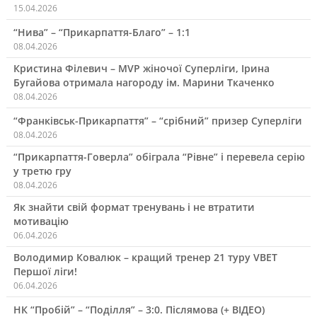
15.04.2026
“Нива” – “Прикарпаття-Благо” – 1:1
08.04.2026
Кристина Філевич – MVP жіночої Суперліги, Ірина
Бугайова отримала нагороду ім. Марини Ткаченко
08.04.2026
“Франківськ-Прикарпаття” – “срібний” призер Суперліги
08.04.2026
“Прикарпаття-Говерла” обіграла “Рівне” і перевела серію
у третю гру
08.04.2026
Як знайти свій формат тренувань і не втратити
мотивацію
06.04.2026
Володимир Ковалюк – кращий тренер 21 туру VBET
Першої ліги!
06.04.2026
НК “Пробій” – “Поділля” – 3:0. Післямова (+ ВІДЕО)