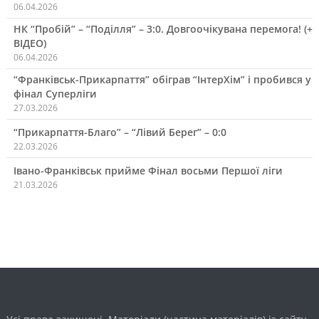
06.04.2026
НК “Пробій” – “Поділля” – 3:0. Довгоочікувана перемога! (+
ВІДЕО)
06.04.2026
“Франківськ-Прикарпаття” обіграв “ІнтерХім” і пробився у
фінал Суперліги
27.03.2026
“Прикарпаття-Благо” – “Лівий Берег” – 0:0
22.03.2026
Івано-Франківськ прийме Фінал восьми Першої ліги
21.03.2026