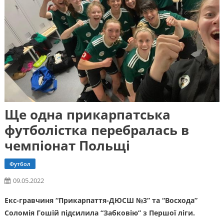
Ще одна прикарпатська
футболістка перебралась в
чемпіонат Польщі
Футбол
09.05.2022
Екс-гравчиня “Прикарпаття-ДЮСШ №3” та “Восхода”
Соломія Гошій підсилила “Забковію” з Першої ліги.