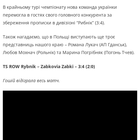
В крайньому турі чемпіонату нова команда українки
перемогла в гостях свого головного конкурента за
збереження прописки в дивізіоні “Рибнік” (3:4).
Також нагадаємо, що в Польщі виступають ще троє
представниць нашого краю – Романа Лукач (АП Гданськ),
Любов Мохнач (Рольнік) та Марина Погрібняк (Погонь Тчев).
TS ROW Rybnik – Zabkovia Zabki – 3:4 (2:0)
Гошій відіграла весь матч.