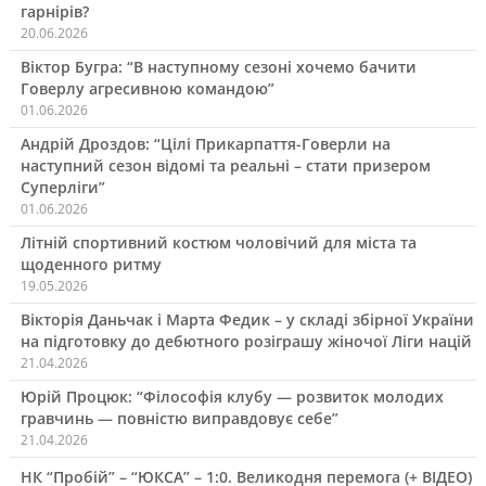
гарнірів?
20.06.2026
Віктор Бугра: “В наступному сезоні хочемо бачити
Говерлу агресивною командою”
01.06.2026
Андрій Дроздов: “Цілі Прикарпаття-Говерли на
наступний сезон відомі та реальні – стати призером
Суперліги”
01.06.2026
Літній спортивний костюм чоловічий для міста та
щоденного ритму
19.05.2026
Вікторія Даньчак і Марта Федик – у складі збірної України
на підготовку до дебютного розіграшу жіночої Ліги націй
21.04.2026
Юрій Процюк: “Філософія клубу — розвиток молодих
гравчинь — повністю виправдовує себе”
21.04.2026
НК “Пробій” – “ЮКСА” – 1:0. Великодня перемога (+ ВІДЕО)