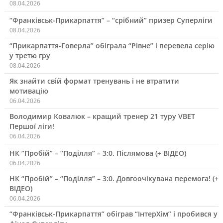
08.04.2026
“Франківськ-Прикарпаття” – “срібний” призер Суперліги
08.04.2026
“Прикарпаття-Говерла” обіграла “Рівне” і перевела серію
у третю гру
08.04.2026
Як знайти свій формат тренувань і не втратити
мотивацію
06.04.2026
Володимир Ковалюк – кращий тренер 21 туру VBET
Першої ліги!
06.04.2026
НК “Пробій” – “Поділля” – 3:0. Післямова (+ ВІДЕО)
06.04.2026
НК “Пробій” – “Поділля” – 3:0. Довгоочікувана перемога! (+
ВІДЕО)
06.04.2026
“Франківськ-Прикарпаття” обіграв “ІнтерХім” і пробився у