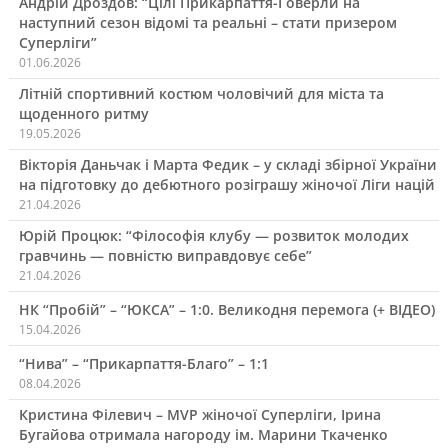
Андрій Дроздов: “Цілі Прикарпаття-Говерли на
наступний сезон відомі та реальні – стати призером
Суперліги”
01.06.2026
Літній спортивний костюм чоловічий для міста та
щоденного ритму
19.05.2026
Вікторія Даньчак і Марта Федик – у складі збірної України
на підготовку до дебютного розіграшу жіночої Ліги націй
21.04.2026
Юрій Процюк: “Філософія клубу — розвиток молодих
гравчинь — повністю виправдовує себе”
21.04.2026
НК “Пробій” – “ЮКСА” – 1:0. Великодня перемога (+ ВІДЕО)
15.04.2026
“Нива” – “Прикарпаття-Благо” – 1:1
08.04.2026
Кристина Філевич – MVP жіночої Суперліги, Ірина
Бугайова отримала нагороду ім. Марини Ткаченко