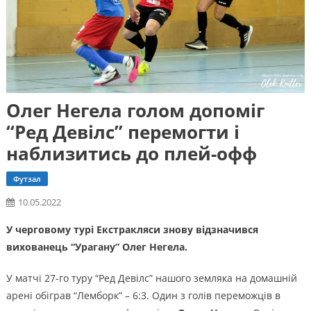
Олег Негела голом допоміг
“Ред Девілс” перемогти і
наблизитись до плей-офф
Футзал
10.05.2022
У черговому турі Екстракляси знову відзначився
вихованець “Урагану” Олег Негела.
У матчі 27-го туру “Ред Девілс” нашого земляка на домашній
арені обіграв “Лемборк” – 6:3. Один з голів переможців в