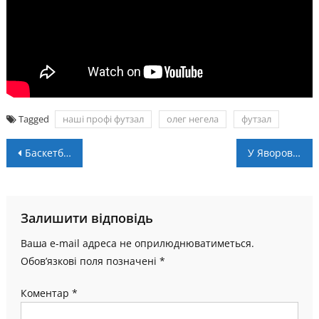
Tagged
наші профі футзал
олег негела
футзал
Навігація
Баскетболістка “Франківська” зіграє на Гімназіаді в Франції
У Яворові завершився масштабний міні-футбольний турнір на підтримку ЗСУ
записів
Залишити відповідь
Ваша e-mail адреса не оприлюднюватиметься.
Обов’язкові поля позначені
*
Коментар
*