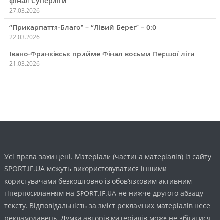
фінал Суперліги
27.03.2026
“Прикарпаття-Благо” – “Лівий Берег” – 0:0
22.03.2026
Івано-Франківськ прийме Фінал восьми Першої ліги
21.03.2026
Усі права захищені. Матеріали (частина матеріалів) із сайту
SPORT.IF.UA можуть використовуватися іншими
користувачами безкоштовно із обов’язковим активним
гіперпосиланням на SPORT.IF.UA не нижче другого абзацу
тексту. Відповідальність за зміст рекламних матеріалів несе
рекламодавець. Думка авторів матеріалів може не збігатися