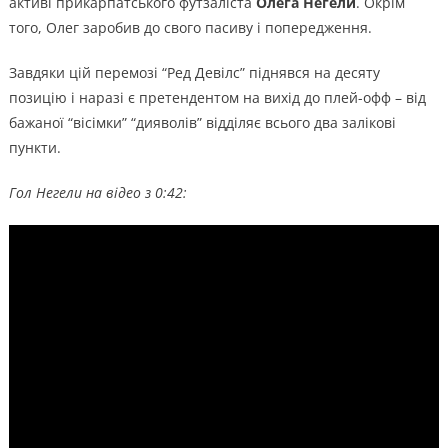
активі прикарпатського футзаліста
Олега Негели
. Окрім
того, Олег заробив до свого пасиву і попередження.
Завдяки цій перемозі “Ред Девілс” піднявся на десяту
позицію і наразі є претендентом на вихід до плей-офф – від
бажаної “вісімки” “дияволів” відділяє всього два залікові
пункти.
Гол Негели на відео з 0:42: