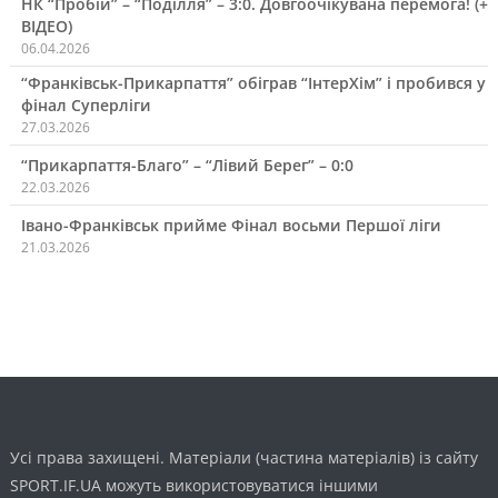
НК “Пробій” – “Поділля” – 3:0. Довгоочікувана перемога! (+
ВІДЕО)
06.04.2026
“Франківськ-Прикарпаття” обіграв “ІнтерХім” і пробився у
фінал Суперліги
27.03.2026
“Прикарпаття-Благо” – “Лівий Берег” – 0:0
22.03.2026
Івано-Франківськ прийме Фінал восьми Першої ліги
21.03.2026
Усі права захищені. Матеріали (частина матеріалів) із сайту
SPORT.IF.UA можуть використовуватися іншими