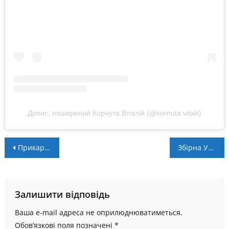
Допис, поширений Корнута Віталій (@kornuta.vitalii)
Навігація
Прикарпатські спортсмени вирушать на чемпіонат Європи з вільної боротьби
Збірна України з футболу пробилась до фіналу Дефлімпійських ігор!
записів
Залишити відповідь
Ваша e-mail адреса не оприлюднюватиметься.
Обов’язкові поля позначені
*