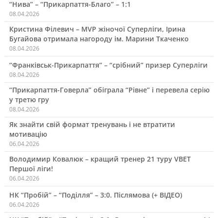
“Нива” – “Прикарпаття-Благо” – 1:1
08.04.2026
Кристина Філевич – MVP жіночої Суперліги, Ірина
Бугайова отримала нагороду ім. Марини Ткаченко
08.04.2026
“Франківськ-Прикарпаття” – “срібний” призер Суперліги
08.04.2026
“Прикарпаття-Говерла” обіграла “Рівне” і перевела серію
у третю гру
08.04.2026
Як знайти свій формат тренувань і не втратити
мотивацію
06.04.2026
Володимир Ковалюк – кращий тренер 21 туру VBET
Першої ліги!
06.04.2026
НК “Пробій” – “Поділля” – 3:0. Післямова (+ ВІДЕО)
06.04.2026