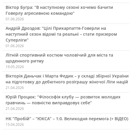
Віктор Бугра: “В наступному сезоні хочемо бачити
Говерлу агресивною командою”
01.06.2026
Андрій Дроздов: “Цілі Прикарпаття-Говерли на
наступний сезон відомі та реальні – стати призером
Суперліги”
01.06.2026
Літній спортивний костюм чоловічий для міста та
щоденного ритму
19.05.2026
Вікторія Даньчак і Марта Федик – у складі збірної України
на підготовку до дебютного розіграшу жіночої Ліги націй
21.04.2026
Юрій Процюк: “Філософія клубу — розвиток молодих
гравчинь — повністю виправдовує себе”
21.04.2026
НК “Пробій” – “ЮКСА” – 1:0. Великодня перемога (+ ВІДЕО)
15.04.2026