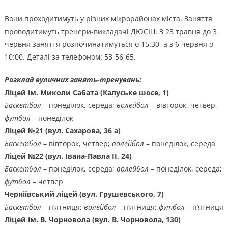
Вони проходитимуть у різних мікрорайонах міста. Заняття
проводитимуть тренери-викладачі ДЮСШ. З 23 травня до 3
червня заняття розпочинатимуться о 15:30, а з 6 червня о
10:00. Деталі за телефоном: 53-56-65.
Розклад вуличних занять-тренувань:
Ліцей ім. Миколи Сабата (Калуське шосе, 1)
Баскетбол
– понеділок, середа;
волейбол
– вівторок, четвер,
футбол
– понеділок
Ліцей №21 (вул. Сахарова, 36 а)
Баскетбол
– вівторок, четвер;
волейбол
– понеділок, середа
Ліцей №22 (вул. Івана-Павла ІІ, 24)
Баскетбол
– понеділок, середа;
волейбол
– понеділок, середа;
футбол
– четвер
Черніївський ліцей (вул. Грушевського, 7)
Баскетбол
– п’ятниця;
волейбол
– п’ятниця;
футбол
– п’ятниця
Ліцей ім. В. Чорновола (вул. В. Чорновола, 130)