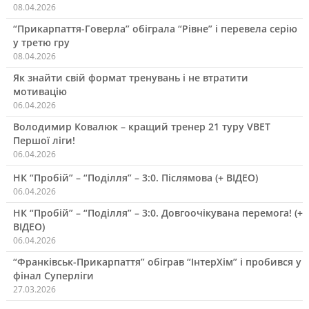
08.04.2026
“Прикарпаття-Говерла” обіграла “Рівне” і перевела серію
у третю гру
08.04.2026
Як знайти свій формат тренувань і не втратити
мотивацію
06.04.2026
Володимир Ковалюк – кращий тренер 21 туру VBET
Першої ліги!
06.04.2026
НК “Пробій” – “Поділля” – 3:0. Післямова (+ ВІДЕО)
06.04.2026
НК “Пробій” – “Поділля” – 3:0. Довгоочікувана перемога! (+
ВІДЕО)
06.04.2026
“Франківськ-Прикарпаття” обіграв “ІнтерХім” і пробився у
фінал Суперліги
27.03.2026