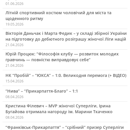
01.06.2026
Літній спортивний костюм чоловічий для міста та
щоденного ритму
19.05.2026
Вікторія Даньчак і Марта Федик – у складі збірної України
на підготовку до дебютного розіграшу жіночої Ліги націй
21.04.2026
Юрій Процюк: “Філософія клубу — розвиток молодих
гравчинь — повністю виправдовує себе”
21.04.2026
НК “Пробій” – “ЮКСА” – 1:0. Великодня перемога (+ ВІДЕО)
15.04.2026
“Нива” – “Прикарпаття-Благо” – 1:1
08.04.2026
Кристина Філевич – MVP жіночої Суперліги, Ірина
Бугайова отримала нагороду ім. Марини Ткаченко
08.04.2026
“Франківськ-Прикарпаття” – “срібний” призер Суперліги