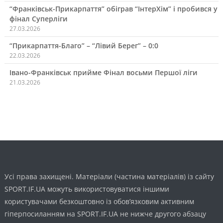
“Франківськ-Прикарпаття” обіграв “ІнтерХім” і пробився у
фінал Суперліги
27.03.2026
“Прикарпаття-Благо” – “Лівий Берег” – 0:0
22.03.2026
Івано-Франківськ прийме Фінал восьми Першої ліги
21.03.2026
Усі права захищені. Матеріали (частина матеріалів) із сайту
SPORT.IF.UA можуть використовуватися іншими
користувачами безкоштовно із обов’язковим активним
гіперпосиланням на SPORT.IF.UA не нижче другого абзацу