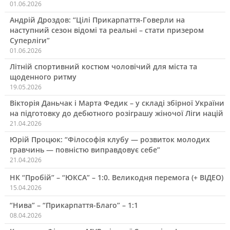
01.06.2026
Андрій Дроздов: “Цілі Прикарпаття-Говерли на
наступний сезон відомі та реальні – стати призером
Суперліги”
01.06.2026
Літній спортивний костюм чоловічий для міста та
щоденного ритму
19.05.2026
Вікторія Даньчак і Марта Федик – у складі збірної України
на підготовку до дебютного розіграшу жіночої Ліги націй
21.04.2026
Юрій Процюк: “Філософія клубу — розвиток молодих
гравчинь — повністю виправдовує себе”
21.04.2026
НК “Пробій” – “ЮКСА” – 1:0. Великодня перемога (+ ВІДЕО)
15.04.2026
“Нива” – “Прикарпаття-Благо” – 1:1
08.04.2026