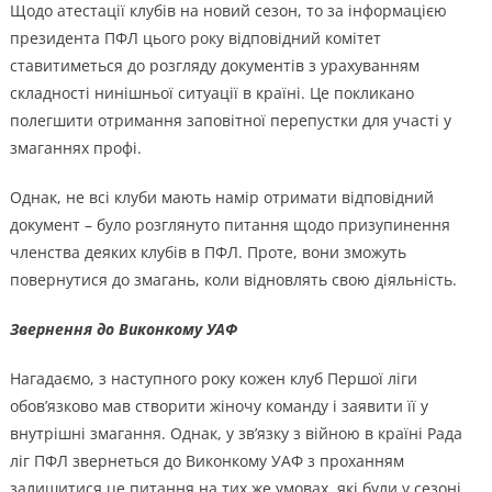
Щодо атестації клубів на новий сезон, то за інформацією
президента ПФЛ цього року відповідний комітет
ставитиметься до розгляду документів з урахуванням
складності нинішньої ситуації в країні. Це покликано
полегшити отримання заповітної перепустки для участі у
змаганнях профі.
Однак, не всі клуби мають намір отримати відповідний
документ – було розглянуто питання щодо призупинення
членства деяких клубів в ПФЛ. Проте, вони зможуть
повернутися до змагань, коли відновлять свою діяльність.
Звернення до Виконкому УАФ
Нагадаємо, з наступного року кожен клуб Першої ліги
обов’язково мав створити жіночу команду і заявити її у
внутрішні змагання. Однак, у зв’язку з війною в країні Рада
ліг ПФЛ звернеться до Виконкому УАФ з проханням
залишитися це питання на тих же умовах, які були у сезоні