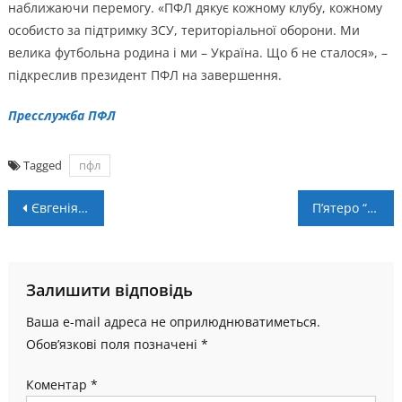
наближаючи перемогу. «ПФЛ дякує кожному клубу, кожному
особисто за підтримку ЗСУ, територіальної оборони. Ми
велика футбольна родина і ми – Україна. Що б не сталося», –
підкреслив президент ПФЛ на завершення.
Пресслужба ПФЛ
Tagged
пфл
Навігація
Євгенія Гевко з Городенки стала чемпіонкою світу з класичного жиму лежачи
П’ятеро “ураганівців” в збірній України U-19
записів
Залишити відповідь
Ваша e-mail адреса не оприлюднюватиметься.
Обов’язкові поля позначені
*
Коментар
*