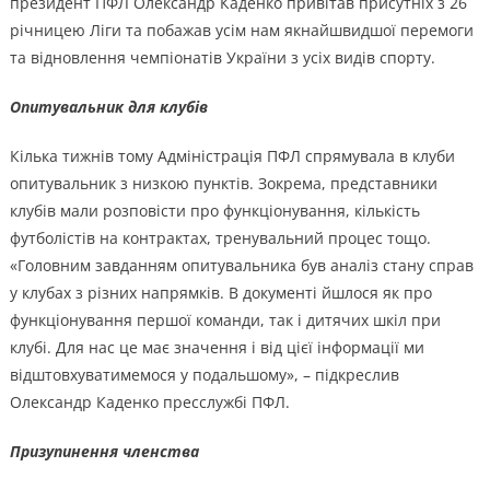
президент ПФЛ Олександр Каденко привітав присутніх з 26
річницею Ліги та побажав усім нам якнайшвидшої перемоги
та відновлення чемпіонатів України з усіх видів спорту.
Опитувальник для клубів
Кілька тижнів тому Адміністрація ПФЛ спрямувала в клуби
опитувальник з низкою пунктів. Зокрема, представники
клубів мали розповісти про функціонування, кількість
футболістів на контрактах, тренувальний процес тощо.
«Головним завданням опитувальника був аналіз стану справ
у клубах з різних напрямків. В документі йшлося як про
функціонування першої команди, так і дитячих шкіл при
клубі. Для нас це має значення і від цієї інформації ми
відштовхуватимемося у подальшому», – підкреслив
Олександр Каденко пресслужбі ПФЛ.
Призупинення членства