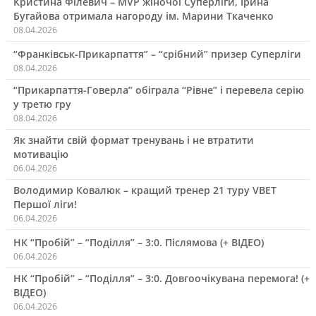
Кристина Філевич – MVP жіночої Суперліги, Ірина
Бугайова отримала нагороду ім. Марини Ткаченко
08.04.2026
“Франківськ-Прикарпаття” – “срібний” призер Суперліги
08.04.2026
“Прикарпаття-Говерла” обіграла “Рівне” і перевела серію
у третю гру
08.04.2026
Як знайти свій формат тренувань і не втратити
мотивацію
06.04.2026
Володимир Ковалюк – кращий тренер 21 туру VBET
Першої ліги!
06.04.2026
НК “Пробій” – “Поділля” – 3:0. Післямова (+ ВІДЕО)
06.04.2026
НК “Пробій” – “Поділля” – 3:0. Довгоочікувана перемога! (+
ВІДЕО)
06.04.2026