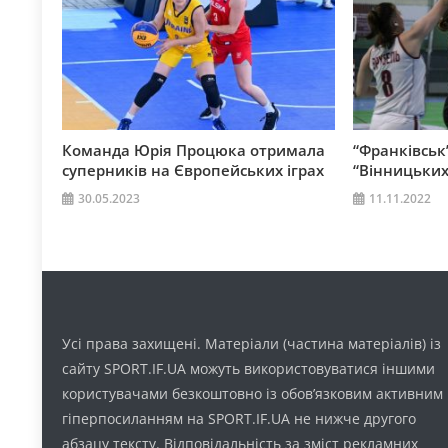
Команда Юрія Процюка отримала
“Франківськ
суперників на Європейських іграх
“Вінницьких
30.05.2023
11.11.2022
Усі права захищені. Матеріали (частина матеріалів) із
сайту SPORT.IF.UA можуть використовуватися іншими
користувачами безкоштовно із обов’язковим активним
гіперпосиланням на SPORT.IF.UA не нижче другого
абзацу тексту. Відповідальність за зміст рекламних