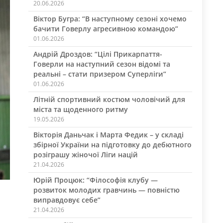
20.06.2026
Віктор Бугра: “В наступному сезоні хочемо
бачити Говерлу агресивною командою”
01.06.2026
Андрій Дроздов: “Цілі Прикарпаття-
Говерли на наступний сезон відомі та
реальні – стати призером Суперліги”
01.06.2026
Літній спортивний костюм чоловічий для
міста та щоденного ритму
19.05.2026
Вікторія Даньчак і Марта Федик – у складі
збірної України на підготовку до дебютного
розіграшу жіночої Ліги націй
21.04.2026
Юрій Процюк: “Філософія клубу —
розвиток молодих гравчинь — повністю
виправдовує себе”
21.04.2026