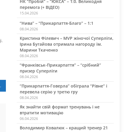
НК “Пробій” – “ЮКСА” – 1:0. Великодня
перемога (+ ВІДЕО)
15.04.2026
“Нива” – “Прикарпаття-Благо” – 1:1
08.04.2026
Кристина Філевич – MVP жіночої Суперліги,
і.
Ірина Бугайова отримала нагороду ім.
Марини Ткаченко
08.04.2026
“Франківськ-Прикарпаття” – “срібний”
призер Суперліги
08.04.2026
ми в пошуках підсилення”
“Прикарпаття-Говерла” обіграла “Рівне” і
перевела серію у третю гру
08.04.2026
Як знайти свій формат тренувань і не
втратити мотивацію
06.04.2026
Володимир Ковалюк – кращий тренер 21