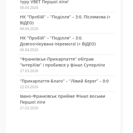
туру VBET Першої ліги!
06.04.2026
НК “Пробій” – “Поділля” – 3:0. Післямова (+
ВІДЕО)
06.04.2026
НК “Пробій” – “Поділля” – 3:0.
Довгоочікувана перемога! (+ ВІДЕО)
06.04.2026
“Франківськ-Прикарпаття” обіграв
“ІнтерХім” і пробився у фінал Суперліги
27.03.2026
“Прикарпаття-Благо” – “Лівий Берег” – 0:0
22.03.2026
Івано-Франківськ прийме Фінал восьми
Першої ліги
21.03.2026