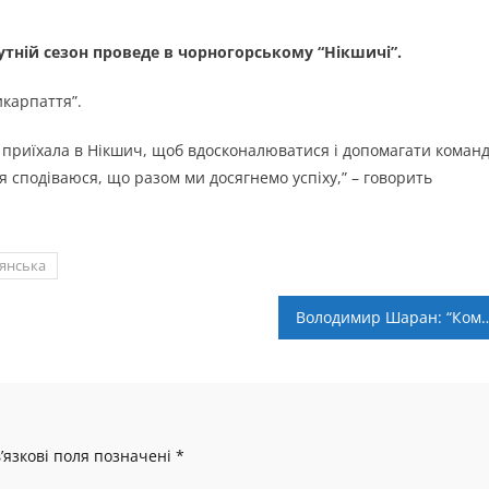
тній сезон проведе в чорногорському “Нікшичі”.
карпаття”.
Я приїхала в Нікшич, щоб вдосконалюватися і допомагати команд
 сподіваюся, що разом ми досягнемо успіху,” – говорить
янська
Володимир Шаран: “Команду залишили деякі гравці і 
’язкові поля позначені
*