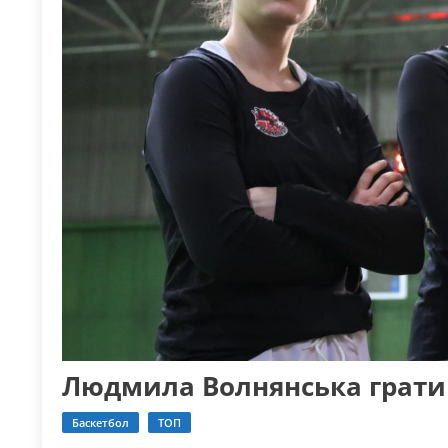
Людмила Волнянська гратим
Баскетбол
ТОП