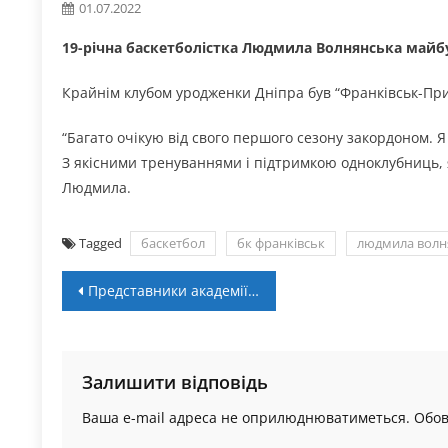
01.07.2022
19-річна баскетболістка Людмила Волнянська майбу
Крайнім клубом уродженки Дніпра був “Франківськ-При
“Багато очікую від свого першого сезону закордоном. 
З якісними тренуваннями і підтримкою одноклубниць, я
Людмила.
Tagged
баскетбол
бк франківськ
людмила волн
Навігація
Представники академії БК “Говерла” долучились до проекту “Junior” (ВІДЕО)
записів
Залишити відповідь
Ваша e-mail адреса не оприлюднюватиметься.
Обов