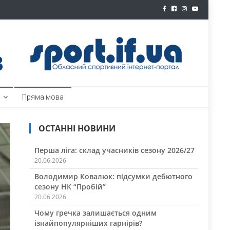
ртал
Пряма мова
ОСТАННІ НОВИНИ
Перша ліга: склад учасників сезону 2026/27
20.06.2026
Володимир Ковалюк: підсумки дебютного
сезону НК “Пробій”
20.06.2026
Чому гречка залишається одним
ізнайпопулярніших гарнірів?