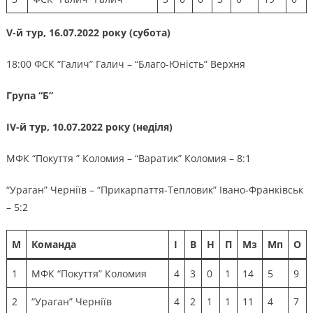
V-й тур, 16.07.2022 року (субота)
18:00 ФСК “Галич” Галич – “Благо-Юність” Верхня
Група “Б”
ІV-й тур, 10.07.2022 року (неділя)
МФК “Покуття ” Коломия – “Варатик” Коломия – 8:1
“Ураган” Черніїв – “Прикарпаття-Тепловик” Івано-Франківськ
– 5:2
М
Команда
І
В
Н
П
Мз
Мп
О
1
МФК “Покуття” Коломия
4
3
0
1
14
5
9
2
“Ураган” Черніїв
4
2
1
1
11
4
7