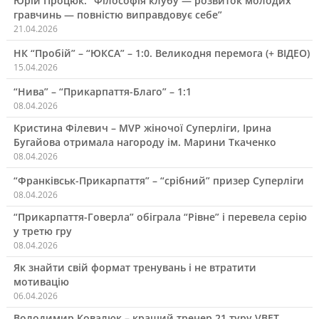
Юрій Процюк: “Філософія клубу — розвиток молодих
гравчинь — повністю виправдовує себе”
21.04.2026
НК “Пробій” – “ЮКСА” – 1:0. Великодня перемога (+ ВІДЕО)
15.04.2026
“Нива” – “Прикарпаття-Благо” – 1:1
08.04.2026
Кристина Філевич – MVP жіночої Суперліги, Ірина
Бугайова отримала нагороду ім. Марини Ткаченко
08.04.2026
“Франківськ-Прикарпаття” – “срібний” призер Суперліги
08.04.2026
“Прикарпаття-Говерла” обіграла “Рівне” і перевела серію
у третю гру
08.04.2026
Як знайти свій формат тренувань і не втратити
мотивацію
06.04.2026
Володимир Ковалюк – кращий тренер 21 туру VBET