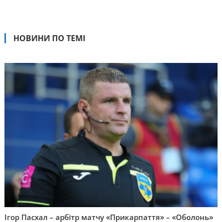
НОВИНИ ПО ТЕМІ
Ігор Пасхал – арбітр матчу «Прикарпаття» – «Оболонь»