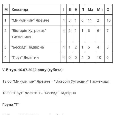
М
Команда
І
В
Н
П
Мз
Мп
О
1
“Микуличин” Яремче
4
3
1
0
11
2
10
2
“Вікторія-Хутровик”
4
2
1
1
6
6
7
Тисмениця
3
“Бескид” Надвірна
4
1
2
1
5
4
5
4
“Прут” Делятин
4
0
0
4
0
10
0
V-й тур, 16.07.2022 року (субота)
18:00 “Микуличин” Яремче – “Вікторія-Хутровик” Тисмениця
18:00 “Прут” Делятин – “Бескид” Надвірна
Група “Г”