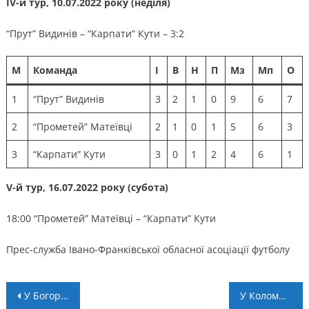
ІV-й тур, 10.07.2022 року (неділя)
“Прут” Видинів – “Карпати” Кути – 3:2
М
Команда
І
В
Н
П
Мз
Мп
О
1
“Прут” Видинів
3
2
1
0
9
6
7
2
“Прометей” Матеївці
2
1
0
1
5
6
3
3
“Карпати” Кути
3
0
1
2
4
6
1
V-й тур, 16.07.2022 року (субота)
18:00 “Прометей” Матеївці – “Карпати” Кути
Прес-служба Івано-Франківської обласної асоціації футболу
Навігація
У Богородчанах пройшов турнір пам’яті Романа Стоцького
У Коломиї ветерани грали у волейбол (+ ВІДЕО)