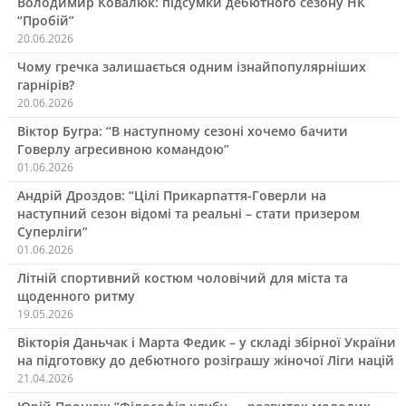
Володимир Ковалюк: підсумки дебютного сезону НК
“Пробій”
20.06.2026
Чому гречка залишається одним ізнайпопулярніших
гарнірів?
20.06.2026
Віктор Бугра: “В наступному сезоні хочемо бачити
Говерлу агресивною командою”
01.06.2026
Андрій Дроздов: “Цілі Прикарпаття-Говерли на
наступний сезон відомі та реальні – стати призером
Суперліги”
01.06.2026
Літній спортивний костюм чоловічий для міста та
щоденного ритму
19.05.2026
Вікторія Даньчак і Марта Федик – у складі збірної України
на підготовку до дебютного розіграшу жіночої Ліги націй
21.04.2026