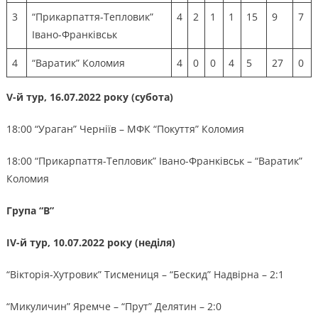
3
“Прикарпаття-Тепловик”
4
2
1
1
15
9
7
Івано-Франківськ
4
“Варатик” Коломия
4
0
0
4
5
27
0
V-й тур, 16.07.2022 року (субота)
18:00 “Ураган” Черніїв – МФК “Покуття” Коломия
18:00 “Прикарпаття-Тепловик” Івано-Франківськ – “Варатик”
Коломия
Група “В”
ІV-й тур, 10.07.2022 року (неділя)
“Вікторія-Хутровик” Тисмениця – “Бескид” Надвірна – 2:1
“Микуличин” Яремче – “Прут” Делятин – 2:0