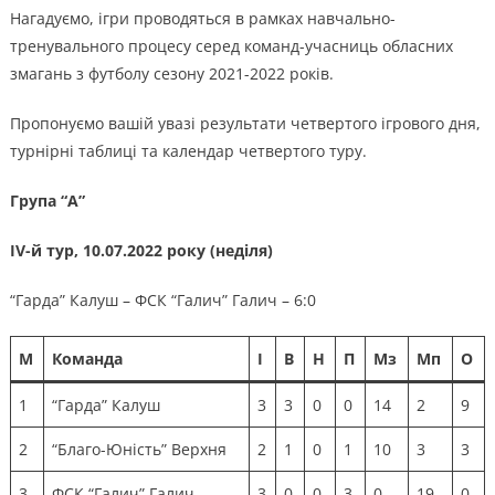
Нагадуємо, ігри проводяться в рамках навчально-
тренувального процесу серед команд-учасниць обласних
змагань з футболу сезону 2021-2022 років.
Пропонуємо вашій увазі результати четвертого ігрового дня,
турнірні таблиці та календар четвертого туру.
Група “А”
ІV-й тур, 10.07.2022 року (неділя)
“Гарда” Калуш – ФСК “Галич” Галич – 6:0
М
Команда
І
В
Н
П
Мз
Мп
О
1
“Гарда” Калуш
3
3
0
0
14
2
9
2
“Благо-Юність” Верхня
2
1
0
1
10
3
3
3
ФСК “Галич” Галич
3
0
0
3
0
19
0