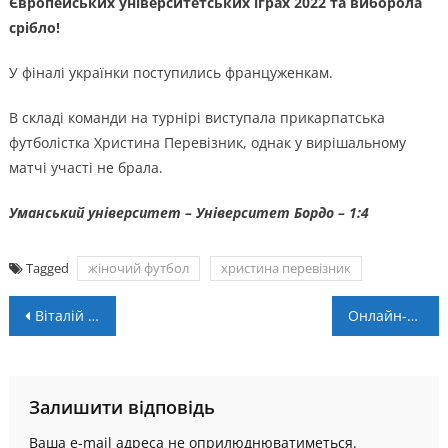
Європейських університетських іграх 2022 та виборола
срібло!
У фіналі українки поступились француженкам.
В складі команди на турнірі виступала прикарпатська
футболістка Христина Перевізник, однак у вирішальному
матчі участі не брала.
Уманський університет – Університет Бордо – 1:4
Tagged
жіночий футбол
христина перевізник
Навігація
Віталій Радевич повернувся в “Енергію”
Онлайн-казино Слотс Сіті: відповідальний бізнес
записів
Залишити відповідь
Ваша e-mail адреса не оприлюднюватиметься.