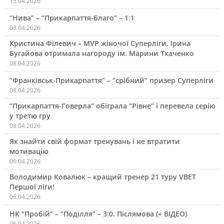
15.04.2026
“Нива” – “Прикарпаття-Благо” – 1:1
08.04.2026
Кристина Філевич – MVP жіночої Суперліги, Ірина
Бугайова отримала нагороду ім. Марини Ткаченко
08.04.2026
“Франківськ-Прикарпаття” – “срібний” призер Суперліги
08.04.2026
“Прикарпаття-Говерла” обіграла “Рівне” і перевела серію
у третю гру
08.04.2026
Як знайти свій формат тренувань і не втратити
мотивацію
06.04.2026
Володимир Ковалюк – кращий тренер 21 туру VBET
Першої ліги!
06.04.2026
НК “Пробій” – “Поділля” – 3:0. Післямова (+ ВІДЕО)
06.04.2026