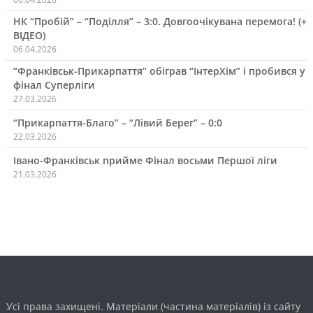
НК “Пробій” – “Поділля” – 3:0. Довгоочікувана перемога! (+
ВІДЕО)
06.04.2026
“Франківськ-Прикарпаття” обіграв “ІнтерХім” і пробився у
фінал Суперліги
27.03.2026
“Прикарпаття-Благо” – “Лівий Берег” – 0:0
22.03.2026
Івано-Франківськ прийме Фінал восьми Першої ліги
21.03.2026
Усі права захищені. Матеріали (частина матеріалів) із сайту