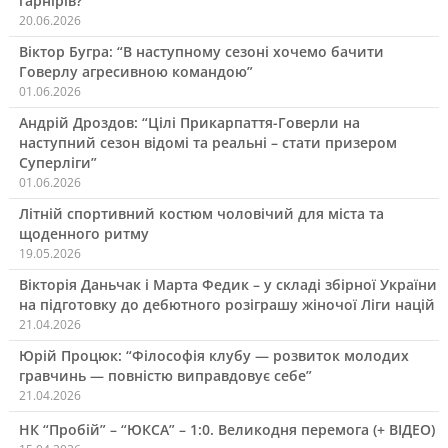
гарнірів?
20.06.2026
Віктор Бугра: “В наступному сезоні хочемо бачити
Говерлу агресивною командою”
01.06.2026
Андрій Дроздов: “Цілі Прикарпаття-Говерли на
наступний сезон відомі та реальні – стати призером
Суперліги”
01.06.2026
Літній спортивний костюм чоловічий для міста та
щоденного ритму
19.05.2026
Вікторія Даньчак і Марта Федик – у складі збірної України
на підготовку до дебютного розіграшу жіночої Ліги націй
21.04.2026
Юрій Процюк: “Філософія клубу — розвиток молодих
гравчинь — повністю виправдовує себе”
21.04.2026
НК “Пробій” – “ЮКСА” – 1:0. Великодня перемога (+ ВІДЕО)