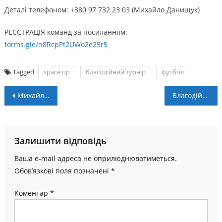
Деталі телефоном: +380 97 732 23 03 (Михайло Данищук)
РЕЄСТРАЦІЯ команд за посиланням:
forms.gle/h8RcpPt2UWo2e25r5
Tagged
space up
благодійний турнір
футбол
Навігація
Михайло Свідрак здобув бронзу на Кубку Європи
Благодійні матчі “Разом до перемоги!”: відеоогляди півфінальних матчів
записів
Залишити відповідь
Ваша e-mail адреса не оприлюднюватиметься.
Обов’язкові поля позначені
*
Коментар
*