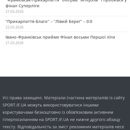
фінал Суперліги
27.03.2026
“Прикарпаття-Благо” – “Лівий Берег” – 0:0
22.03.2026
Івано-Франківськ прийме Фінал восьми Першої ліги
21.03.2026
Усі права захищені. Матеріали (частина матеріалів) із сайту
SPORT.IF.UA можуть використовуватися іншими
користувачами безкоштовно із обов’язковим активним
гіперпосиланням на SPORT.IF.UA не нижче другого абзацу
тексту. Відповідальність за зміст рекламних матеріалів несе