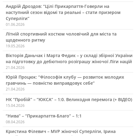
Андрій Дроздов: “Цілі Прикарпаття-Говерли на
наступний сезон відомі та реальні – стати призером
Суперліги”
01.06.2026
Літній спортивний костюм чоловічий для міста та
щоденного ритму
19.05.2026
Вікторія Даньчак і Марта Федик – у складі збірної України
на підготовку до дебютного розіграшу жіночої Ліги націй
21.04.2026
Юрій Процюк: “Філософія клубу — розвиток молодих
гравчинь — повністю виправдовує себе”
21.04.2026
НК “Пробій” – “ЮКСА” – 1:0. Великодня перемога (+ ВІДЕО)
15.04.2026
“Нива” – “Прикарпаття-Благо” – 1:1
08.04.2026
Кристина Філевич – MVP жіночої Суперліги, Ірина