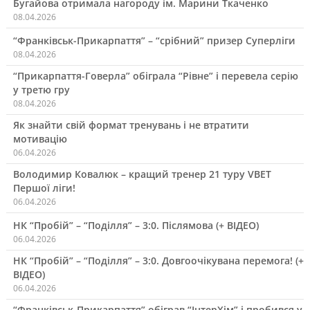
Бугайова отримала нагороду ім. Марини Ткаченко
08.04.2026
“Франківськ-Прикарпаття” – “срібний” призер Суперліги
08.04.2026
“Прикарпаття-Говерла” обіграла “Рівне” і перевела серію
у третю гру
08.04.2026
Як знайти свій формат тренувань і не втратити
мотивацію
06.04.2026
Володимир Ковалюк – кращий тренер 21 туру VBET
Першої ліги!
06.04.2026
НК “Пробій” – “Поділля” – 3:0. Післямова (+ ВІДЕО)
06.04.2026
НК “Пробій” – “Поділля” – 3:0. Довгоочікувана перемога! (+
ВІДЕО)
06.04.2026
“Франківськ-Прикарпаття” обіграв “ІнтерХім” і пробився у