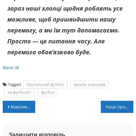
зараз наші хлопці щодня роблять усе
можливе, щоб пришвидшити нашу
перемогу, а ми їм тут допомагаємо.
Просто — це питання часу. Але
перемога обов’язково буде.
Вікна ІФ
Tagged
брутальний футбол
василь максимів
не футболіст
футбол
Навігація
Максим Дрозд в складі збірної України на чемпіонат світу
Наші профі. Єврокубки: сенсація від “Житлобуду-2”
записів
Залишити відповідь