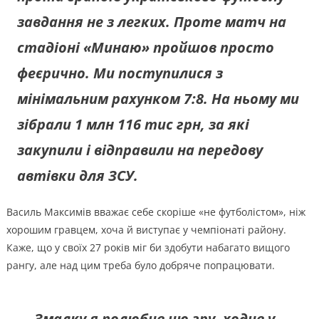
завдання не з легких. Проте матч на
стадіоні «Минаю» пройшов просто
феєрично. Ми поступилися з
мінімальним рахунком 7:8. На ньому ми
зібрали 1 млн 116 тис грн, за які
закупили і відправили на передову
автівки для ЗСУ.
Василь Максимів вважає себе скоріше «не футболістом», ніж
хорошим гравцем, хоча й виступає у чемпіонаті району.
Каже, що у своїх 27 років міг би здобути набагато вищого
рангу, але над цим треба було добряче попрацювати.
— Змалку я полюбив цю гру, ходив у