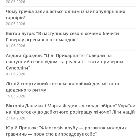
20.06.2026
Чому гречка залишається одним ізнайпопулярніших
гарнірів?
20.06.2026
Віктор Бугра: “В наступному сезоні хочемо бачити
Говерлу агресивною командою”
01.06.2026
Андрій Дроздов: “Цілі Прикарпаття-Говерли на
наступний сезон відомі та реальні – стати призером
Суперліги”
01.06.2026
Літній спортивний костюм чоловічий для міста та
щоденного ритму
19.05.2026
Вікторія Даньчак і Марта Федик – у складі збірної України
на підготовку до дебютного розіграшу жіночої Ліги націй
21.04.2026
Юрій Процюк: “Філософія клубу — розвиток молодих
гравчинь — повністю виправдовує себе”