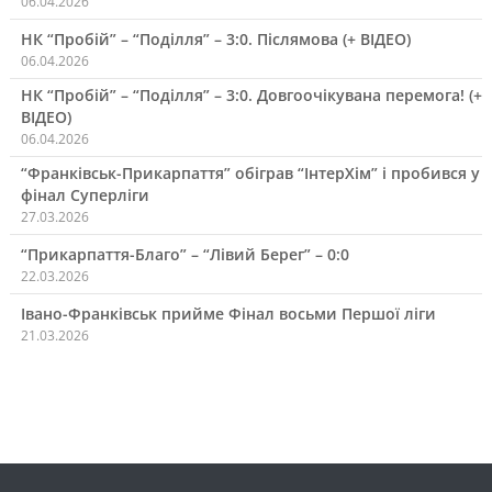
06.04.2026
НК “Пробій” – “Поділля” – 3:0. Післямова (+ ВІДЕО)
06.04.2026
НК “Пробій” – “Поділля” – 3:0. Довгоочікувана перемога! (+
ВІДЕО)
06.04.2026
“Франківськ-Прикарпаття” обіграв “ІнтерХім” і пробився у
фінал Суперліги
27.03.2026
“Прикарпаття-Благо” – “Лівий Берег” – 0:0
22.03.2026
Івано-Франківськ прийме Фінал восьми Першої ліги
21.03.2026