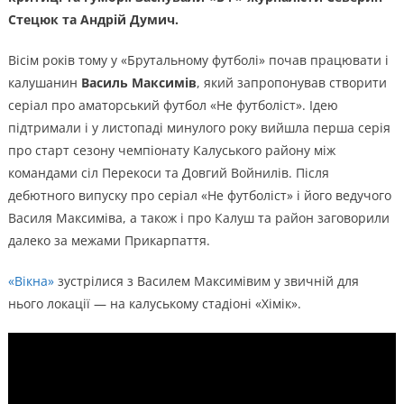
Стецюк та Андрій Думич.
Вісім років тому у «Брутальному футболі» почав працювати і
калушанин
Василь Максимів
, який запропонував створити
серіал про аматорський футбол «Не футболіст». Ідею
підтримали і у листопаді минулого року вийшла перша серія
про старт сезону чемпіонату Калуського району між
командами сіл Перекоси та Довгий Войнилів. Після
дебютного випуску про серіал «Не футболіст» і його ведучого
Василя Максиміва, а також і про Калуш та район заговорили
далеко за межами Прикарпаття.
«Вікна»
зустрілися з Василем Максимівим у звичній для
нього локації — на калуському стадіоні «Хімік».