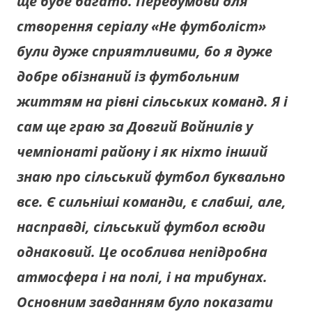
ще буде багато. Передумови для
створення серіалу «Не футболіст»
були дуже сприятливими, бо я дуже
добре обізнаний із футбольним
життям на рівні сільських команд. Я і
сам ще граю за Довгий Войнилів у
чемпіонаті району і як ніхто інший
знаю про сільський футбол буквально
все. Є сильніші команди, є слабші, але,
насправді, сільський футбол всюди
однаковий. Це особлива непідробна
атмосфера і на полі, і на трибунах.
Основним завданням було показати