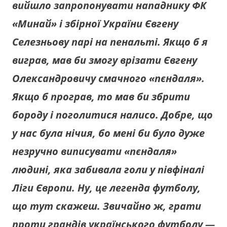
вийшло запропонувати нападнику ФК
«Минай» і збірної України Євгену
Селезньову парі на пенальті. Якщо б я
виграв, мав би змогу врізати Євгену
Олександровичу смачного «пєндаля».
Якщо б програв, то мав би збрити
бороду і поголитися налисо. Добре, що
у нас була нічия, бо мені би було дуже
незручно виписувати «пєндаля»
людині, яка забивала голи у півфіналі
Ліги Європи. Ну, це легенда футболу,
що тут скажеш. Звичайно ж, грати
проти грандів українського футболу —