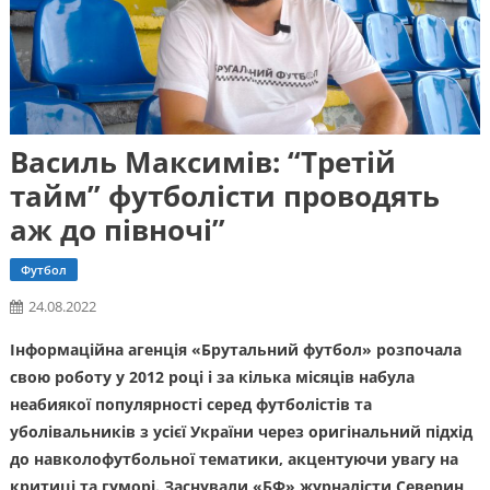
Василь Максимів: “Третій
тайм” футболісти проводять
аж до півночі”
Футбол
24.08.2022
Інформаційна агенція «Брутальний футбол» розпочала
свою роботу у 2012 році і за кілька місяців набула
неабиякої популярності серед футболістів та
уболівальників з усієї України через оригінальний підхід
до навколофутбольної тематики, акцентуючи увагу на
критиці та гуморі. Заснували «БФ» журналісти Северин