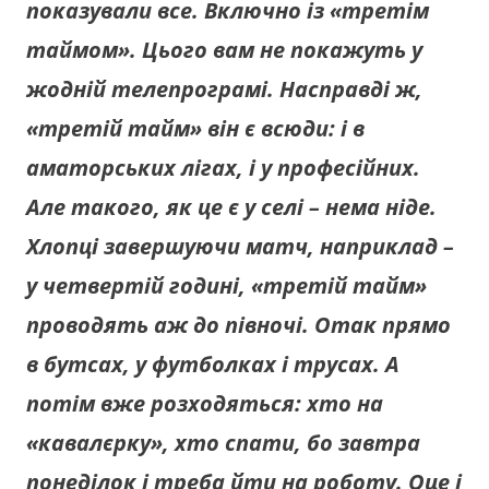
показували все. Включно із «третім
таймом». Цього вам не покажуть у
жодній телепрограмі. Насправді ж,
«третій тайм» він є всюди: і в
аматорських лігах, і у професійних.
Але такого, як це є у селі – нема ніде.
Хлопці завершуючи матч, наприклад –
у четвертій годині, «третій тайм»
проводять аж до півночі. Отак прямо
в бутсах, у футболках і трусах. А
потім вже розходяться: хто на
«кавалєрку», хто спати, бо завтра
понеділок і треба йти на роботу. Оце і