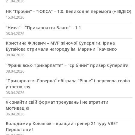
21.04.2026
НК “Пробій” – “ЮКСА” – 1:0. Великодня перемога (+ ВІДЕО)
15.04.2026
“Нива” – “Прикарпаття-Благо” – 1:1
08.04.2026
Кристина Філевич – MVP жіночої Суперліги, Ірина
Бугайова отримала нагороду ім. Марини Ткаченко
08.04.2026
“Франківськ-Прикарпаття” – “срібний” призер Суперліги
08.04.2026
“Прикарпаття-Говерла” обіграла “Рівне” і перевела серію
у третю гру
08.04.2026
Як знайти свій формат тренувань і не втратити
мотивацію
06.04.2026
Володимир Ковалюк – кращий тренер 21 туру VBET
Першої ліги!