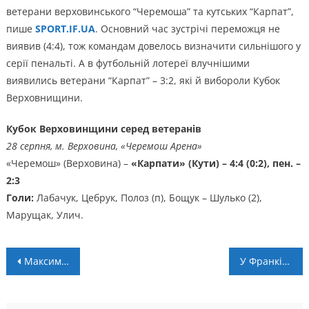
ветерани верховинського “Черемоша” та кутських “Карпат”,
пише
SPORT.IF.UA
. Основний час зустрічі переможця не
виявив (4:4), тож командам довелось визначити сильнішого у
серії пенальті. А в футбольній лотереї влучнішими
виявились ветерани “Карпат” – 3:2, які й вибороли Кубок
Верховнищини.
Кубок Верховинщини серед ветеранів
28 серпня, м. Верховина, «Черемош Арена»
«Черемош» (Верховина) –
«Карпати» (Кути) – 4:4 (0:2), пен. –
2:3
Голи:
Лабачук, Цебрук, Полоз (п), Бощук – Шулько (2),
Марущак, Улич.
Навігація
Максим ДРОЗД: “Перша перемога на чемпіонаті світу – це дуже важливо”
У Франківську відбувся легкоатлетичний забіг на знак шани загиблим воїнам
записів