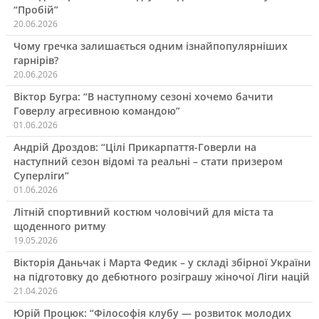
“Пробій”
20.06.2026
Чому гречка залишається одним ізнайпопулярніших
гарнірів?
20.06.2026
Віктор Бугра: “В наступному сезоні хочемо бачити
Говерлу агресивною командою”
01.06.2026
Андрій Дроздов: “Цілі Прикарпаття-Говерли на
наступний сезон відомі та реальні – стати призером
Суперліги”
01.06.2026
Літній спортивний костюм чоловічий для міста та
щоденного ритму
19.05.2026
Вікторія Даньчак і Марта Федик – у складі збірної України
на підготовку до дебютного розіграшу жіночої Ліги націй
21.04.2026
Юрій Процюк: “Філософія клубу — розвиток молодих