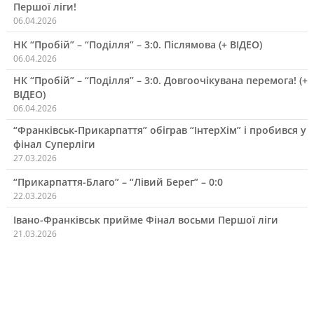
Першої ліги!
06.04.2026
НК “Пробій” – “Поділля” – 3:0. Післямова (+ ВІДЕО)
06.04.2026
НК “Пробій” – “Поділля” – 3:0. Довгоочікувана перемога! (+
ВІДЕО)
06.04.2026
“Франківськ-Прикарпаття” обіграв “ІнтерХім” і пробився у
фінал Суперліги
27.03.2026
“Прикарпаття-Благо” – “Лівий Берег” – 0:0
22.03.2026
Івано-Франківськ прийме Фінал восьми Першої ліги
21.03.2026