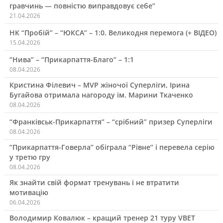
гравчинь — повністю виправдовує себе”
21.04.2026
НК “Пробій” – “ЮКСА” – 1:0. Великодня перемога (+ ВІДЕО)
15.04.2026
“Нива” – “Прикарпаття-Благо” – 1:1
08.04.2026
Кристина Філевич – MVP жіночої Суперліги, Ірина
Бугайова отримала нагороду ім. Марини Ткаченко
08.04.2026
“Франківськ-Прикарпаття” – “срібний” призер Суперліги
08.04.2026
“Прикарпаття-Говерла” обіграла “Рівне” і перевела серію
у третю гру
08.04.2026
Як знайти свій формат тренувань і не втратити
мотивацію
06.04.2026
Володимир Ковалюк – кращий тренер 21 туру VBET