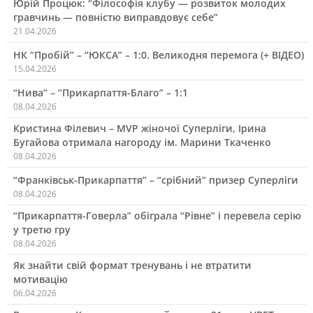
Юрій Процюк: “Філософія клубу — розвиток молодих
гравчинь — повністю виправдовує себе”
21.04.2026
НК “Пробій” – “ЮКСА” – 1:0. Великодня перемога (+ ВІДЕО)
15.04.2026
“Нива” – “Прикарпаття-Благо” – 1:1
08.04.2026
Кристина Філевич – MVP жіночої Суперліги, Ірина
Бугайова отримала нагороду ім. Марини Ткаченко
08.04.2026
“Франківськ-Прикарпаття” – “срібний” призер Суперліги
08.04.2026
“Прикарпаття-Говерла” обіграла “Рівне” і перевела серію
у третю гру
08.04.2026
Як знайти свій формат тренувань і не втратити
мотивацію
06.04.2026