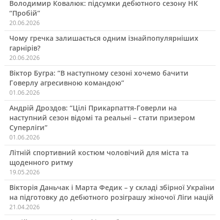
Володимир Ковалюк: підсумки дебютного сезону НК
“Пробій”
20.06.2026
Чому гречка залишається одним ізнайпопулярніших
гарнірів?
20.06.2026
Віктор Бугра: “В наступному сезоні хочемо бачити
Говерлу агресивною командою”
01.06.2026
Андрій Дроздов: “Цілі Прикарпаття-Говерли на
наступний сезон відомі та реальні – стати призером
Суперліги”
01.06.2026
Літній спортивний костюм чоловічий для міста та
щоденного ритму
19.05.2026
Вікторія Даньчак і Марта Федик – у складі збірної України
на підготовку до дебютного розіграшу жіночої Ліги націй
21.04.2026