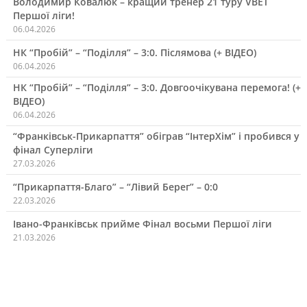
Володимир Ковалюк – кращий тренер 21 туру VBET
Першої ліги!
06.04.2026
НК “Пробій” – “Поділля” – 3:0. Післямова (+ ВІДЕО)
06.04.2026
НК “Пробій” – “Поділля” – 3:0. Довгоочікувана перемога! (+
ВІДЕО)
06.04.2026
“Франківськ-Прикарпаття” обіграв “ІнтерХім” і пробився у
фінал Суперліги
27.03.2026
“Прикарпаття-Благо” – “Лівий Берег” – 0:0
22.03.2026
Івано-Франківськ прийме Фінал восьми Першої ліги
21.03.2026