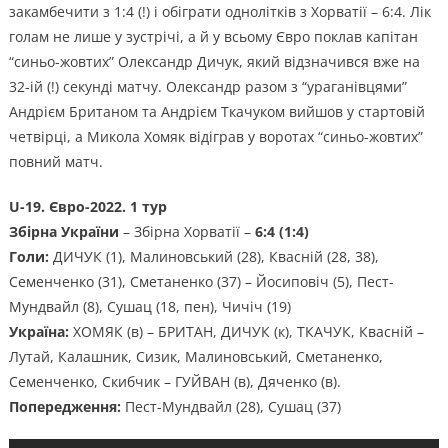
закамбечити з 1:4 (!) і обіграти однолітків з Хорватії – 6:4. Лік
голам не лише у зустрічі, а й у всьому Євро поклав капітан
“синьо-жовтих” Олександр Дичук, який відзначився вже на
32-ій (!) секунді матчу. Олександр разом з “ураганівцями”
Андрієм Британом та Андрієм Ткачуком вийшов у стартовій
четвірці, а Микола Хомяк відіграв у воротах “синьо-жовтих”
повний матч.
U-19. Євро-2022. 1 тур
Збірна України
– Збірна Хорватії –
6:4 (1:4)
Голи:
ДИЧУК (1), Малиновський (28), Квасній (28, 38),
Семенченко (31), Сметаненко (37) – Йосиповіч (5), Пест-
Мундвайл (8), Сушац (18, пен), Чичіч (19)
Україна:
ХОМЯК (в) – БРИТАН, ДИЧУК (к), ТКАЧУК, Квасній –
Лутай, Калашник, Сизик, Малиновський, Сметаненко,
Семенченко, Скибчик – ГУЙВАН (в), Дяченко (в).
Попередження:
Пест-Мундвайл (28), Сушац (37)