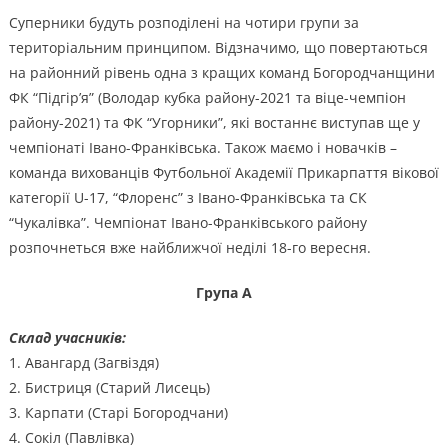
Суперники будуть розподілені на чотири групи за
територіальним принципом. Відзначимо, що повертаються
на районний рівень одна з кращих команд Богородчанщини
ФК “Підгір’я” (Володар кубка району-2021 та віце-чемпіон
району-2021) та ФК “Угорники”, які востаннє виступав ще у
чемпіонаті Івано-Франківська. Також маємо і новачків –
команда вихованців Футбольної Академії Прикарпаття вікової
категорії U-17, “Флоренс” з Івано-Франківська та СК
“Чукалівка”. Чемпіонат Івано-Франківського району
розпочнеться вже найближчої неділі 18-го вересня.
Група А
Склад учасників:
1. Авангард (Загвіздя)
2. Бистриця (Старий Лисець)
3. Карпати (Старі Богородчани)
4. Сокіл (Павлівка)