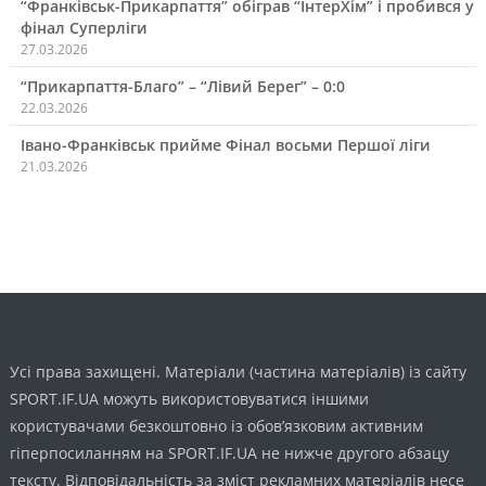
“Франківськ-Прикарпаття” обіграв “ІнтерХім” і пробився у
фінал Суперліги
27.03.2026
“Прикарпаття-Благо” – “Лівий Берег” – 0:0
22.03.2026
Івано-Франківськ прийме Фінал восьми Першої ліги
21.03.2026
Усі права захищені. Матеріали (частина матеріалів) із сайту
SPORT.IF.UA можуть використовуватися іншими
користувачами безкоштовно із обов’язковим активним
гіперпосиланням на SPORT.IF.UA не нижче другого абзацу
тексту. Відповідальність за зміст рекламних матеріалів несе