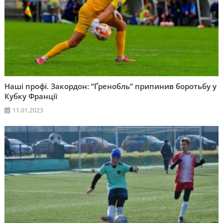
Наші профі. Закордон: “Ґренобль” припинив боротьбу у
Кубку Франції
11.01.2023