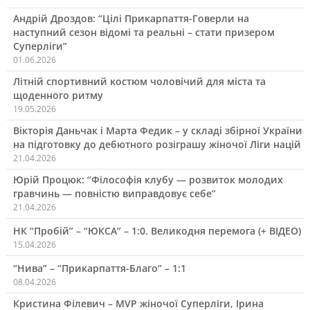
Андрій Дроздов: “Цілі Прикарпаття-Говерли на
наступний сезон відомі та реальні – стати призером
Суперліги”
01.06.2026
Літній спортивний костюм чоловічий для міста та
щоденного ритму
19.05.2026
Вікторія Даньчак і Марта Федик – у складі збірної України
на підготовку до дебютного розіграшу жіночої Ліги націй
21.04.2026
Юрій Процюк: “Філософія клубу — розвиток молодих
гравчинь — повністю виправдовує себе”
21.04.2026
НК “Пробій” – “ЮКСА” – 1:0. Великодня перемога (+ ВІДЕО)
15.04.2026
“Нива” – “Прикарпаття-Благо” – 1:1
08.04.2026
Кристина Філевич – MVP жіночої Суперліги, Ірина