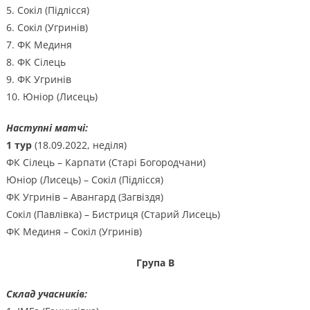
5. Сокіл (Підлісся)
6. Сокіл (Угринів)
7. ФК Мединя
8. ФК Сілець
9. ФК Угринів
10. Юніор (Лисець)
Наступні матчі:
1 тур
(18.09.2022, неділя)
ФК Сілець – Карпати (Старі Богородчани)
Юніор (Лисець) – Сокіл (Підлісся)
ФК Угринів – Авангард (Загвіздя)
Сокіл (Павлівка) – Бистриця (Старий Лисець)
ФК Мединя – Сокіл (Угринів)
Група В
Склад учасників: