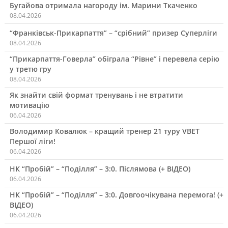
Бугайова отримала нагороду ім. Марини Ткаченко
08.04.2026
“Франківськ-Прикарпаття” – “срібний” призер Суперліги
08.04.2026
“Прикарпаття-Говерла” обіграла “Рівне” і перевела серію
у третю гру
08.04.2026
Як знайти свій формат тренувань і не втратити
мотивацію
06.04.2026
Володимир Ковалюк – кращий тренер 21 туру VBET
Першої ліги!
06.04.2026
НК “Пробій” – “Поділля” – 3:0. Післямова (+ ВІДЕО)
06.04.2026
НК “Пробій” – “Поділля” – 3:0. Довгоочікувана перемога! (+
ВІДЕО)
06.04.2026