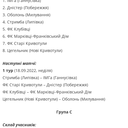
1. ІМГа (Ганнусівка)
2. Дністер (Побережжя)
3. Оболонь (Милування)
4. Стримба (Липівка)
5. ФК Клубівці
6. ФК Марківці-Франківський Дім
7. ФК Старі Кривотули
8. Цегельник (Нові Кривотули)
Наступні матчі:
1 тур
(18.09.2022, неділя)
Стримба (Липівка) – ІМГа (Ганнусівка)
ФК Старі Кривотули – Дністер (Побережжя)
ФК Клубівці – ФК Марківці-Франківський Дім
Цегельник (Нові Кривотули) – Оболонь (Милування)
Група С
Склад учасників: