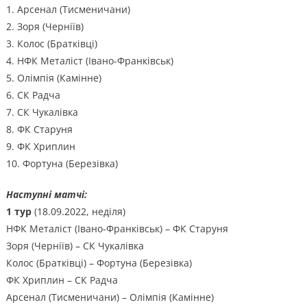
1. Арсенал (Тисменичани)
2. Зоря (Черніїв)
3. Колос (Братківці)
4. НФК Металіст (Івано-Франківськ)
5. Олімпія (Камінне)
6. СК Радча
7. СК Чукалівка
8. ФК Старуня
9. ФК Хриплин
10. Фортуна (Березівка)
Наступні матчі:
1 тур
(18.09.2022, неділя)
НФК Металіст (Івано-Франківськ) – ФК Старуня
Зоря (Черніїв) – СК Чукалівка
Колос (Братківці) – Фортуна (Березівка)
ФК Хриплин – СК Радча
Арсенал (Тисменичани) – Олімпія (Камінне)