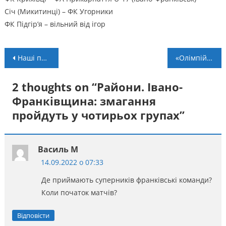
Січ (Микитинці) – ФК Угорники
ФК Підгір’я – вільний від ігор
Навігація
Наші профі. ПФЛ: “Карпати” і “Полісся” йдуть без втрат
«Олімпійський урок» для юних баскетболістів Прикарпаття
записів
2 thoughts on “
Райони. Івано-
Франківщина: змагання
пройдуть у чотирьох групах
”
Василь М
14.09.2022 о 07:33
Де приймають суперників франківські команди?
Коли початок матчів?
Відповісти