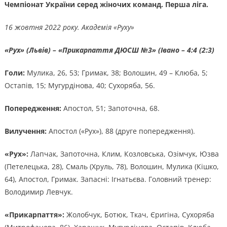
Чемпіонат України серед жіночих команд. Перша ліга.
16 жовтня 2022 року. Академія «Руху»
«Рух» (Львів) – «Прикарпаття ДЮСШ №3» (Івано – 4:4 (2:3)
Голи:
Мулика, 26, 53; Гримак, 38; Волошин, 49 – Клюба, 5;
Остапів, 15; Мугурдінова, 40; Сухоряба, 56.
Попередження:
Апостол, 51; Запоточна, 68.
Вилучення:
Апостол («Рух»), 88 (друге попередження).
«Рух»:
Лапчак, Запоточна, Клим, Козловська, Озімчук, Юзва
(Петелецька, 28), Смаль (Хруль, 78), Волошин, Мулика (Кішко,
64), Апостол, Гримак. Запасні: Ігнатьєва. Головний тренер:
Володимир Левчук.
«Прикарпаття»:
Жолобчук, Ботюк, Ткач, Єригіна, Сухоряба