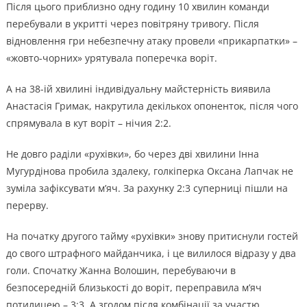
Після цього приблизно одну годину 10 хвилин команди
перебували в укритті через повітряну тривогу. Після
відновлення гри небезпечну атаку провели «прикарпатки» –
«жовто-чорних» урятувала поперечка воріт.
А на 38-ій хвилині індивідуальну майстерність виявила
Анастасія Гримак, накрутила декількох опоненток, після чого
спрямувала в кут воріт – нічия 2:2.
Не довго раділи «рухівки», бо через дві хвилини Інна
Мугурдінова пробила здалеку, голкіперка Оксана Лапчак не
зуміла зафіксувати м’яч. За рахунку 2:3 суперниці пішли на
перерву.
На початку другого тайму «рухівки» знову притиснули гостей
до свого штрафного майданчика, і це вилилося відразу у два
голи. Спочатку Жанна Волошин, перебуваючи в
безпосередній близькості до воріт, переправила м’яч
потилицею – 3:3. А згодом після комбінації за участю