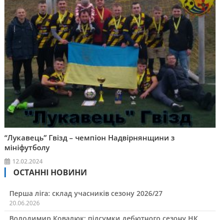
“Лукавець” Гвізд – чемпіон Надвірнянщини з
мініфутболу
12.02.2024
ОСТАННІ НОВИНИ
Перша ліга: склад учасників сезону 2026/27
20.06.2026
Володимир Ковалюк: підсумки дебютного сезону НК