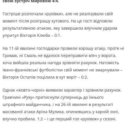
свою зустріч мировою 4:4.
Гостріше розпочали «рухівки», але не реалізували свій
момент після розіграшу кутового. На це гості відповіли
результативною атакою, яку завершила влучним ударом
упритул Вікторія Клюба – 0:1.
На 11-ій хвилині господарки провели хорошу атаку, проте ні
Гримак, ні Смаль не вдалося переправити м’яч у ворота,
хоча вийшла реальна нагода зрівняти рахунок. Натомість
івано-франківські футболістки свій момент не змарнували –
Вікторія Остапів поцілила в кут воріт – 0:2.
Однак «жовто-чорні» виявили характер і зрівняли рахунок.
Гравчині «Руху» притиснули суперниць до їхнього
штрафного майданчика, і на 26-ій хвилині в результаті
масованої атаки Аріна Мулика, опинившись у карній зоні,
влучно пробила. 1:2 – і це перший гол «рухівок» у сезоні.