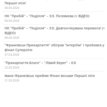
Першої ліги!
06.04.2026
НК “Пробій” – “Поділля” – 3:0. Післямова (+ ВІДЕО)
06.04.2026
НК “Пробій” – “Поділля” – 3:0. Довгоочікувана перемога! (+
ВІДЕО)
06.04.2026
“Франківськ-Прикарпаття” обіграв “ІнтерХім” і пробився у
фінал Суперліги
27.03.2026
“Прикарпаття-Благо” – “Лівий Берег” – 0:0
22.03.2026
Івано-Франківськ прийме Фінал восьми Першої ліги
21.03.2026