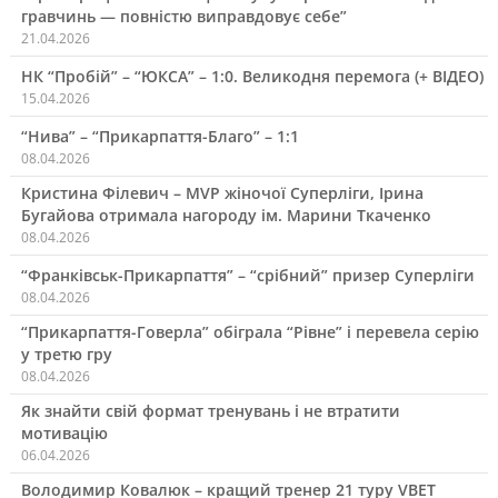
гравчинь — повністю виправдовує себе”
21.04.2026
НК “Пробій” – “ЮКСА” – 1:0. Великодня перемога (+ ВІДЕО)
15.04.2026
“Нива” – “Прикарпаття-Благо” – 1:1
08.04.2026
Кристина Філевич – MVP жіночої Суперліги, Ірина
Бугайова отримала нагороду ім. Марини Ткаченко
08.04.2026
“Франківськ-Прикарпаття” – “срібний” призер Суперліги
08.04.2026
“Прикарпаття-Говерла” обіграла “Рівне” і перевела серію
у третю гру
08.04.2026
Як знайти свій формат тренувань і не втратити
мотивацію
06.04.2026
Володимир Ковалюк – кращий тренер 21 туру VBET