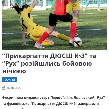
“Прикарпаття ДЮСШ №3” та
“Рух” розійшлись бойовою
нічиєю
Футбол
16.10.2022
Феєричним видався старт Першої ліги. Львівський “Рух”
та франківське “Прикарпаття ДЮСШ № 3” завершили