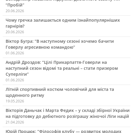
“Пробій”
20.06.2026
Чому гречка залишається одним ізнайпопулярніших
гарнірів?
20.06.2026
Віктор Бугра: “В наступному сезоні хочемо бачити
Говерлу агресивною командою”
01.06.2026
Андрій Дроздов: “Цілі Прикарпаття-Говерли на
наступний сезон відомі та реальні – стати призером
Суперліги”
01.06.2026
Літній спортивний костюм чоловічий для міста та
щоденного ритму
19.05.2026
Вікторія Даньчак і Марта Федик – у складі збірної України
на підготовку до дебютного розіграшу жіночої Ліги націй
21.04.2026
Юрій Процюк: “Філософія клубу — розвиток молодих