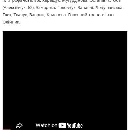
(Митрофанова, 86), Харащук, Мугурдінова, Остапів, Клюба
(Алексійчук, 62), Заморока, Головчук. Запасні: Лопушанська,
Глек, Ткачук, Ваврин, Краснова. Головний тренер: Іван
Олійник.