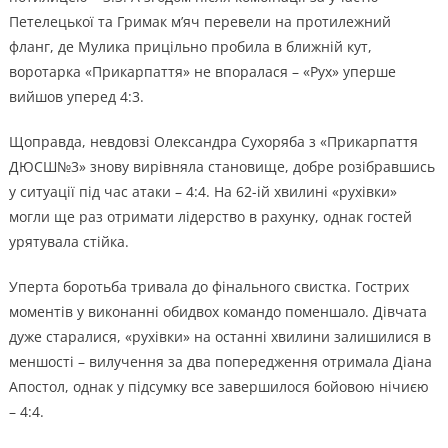
Петелецької та Гримак м’яч перевели на протилежний
фланг, де Мулика прицільно пробила в ближній кут,
воротарка «Прикарпаття» не впоралася – «Рух» уперше
вийшов уперед 4:3.
Щоправда, невдовзі Олександра Сухоряба з «Прикарпаття
ДЮСШ№3» знову вирівняла становище, добре розібравшись
у ситуації під час атаки – 4:4. На 62-ій хвилині «рухівки»
могли ще раз отримати лідерство в рахунку, однак гостей
урятувала стійка.
Уперта боротьба тривала до фінального свистка. Гострих
моментів у виконанні обидвох командо поменшало. Дівчата
дуже старалися, «рухівки» на останні хвилини залишилися в
меншості – вилучення за два попередження отримала Діана
Апостол, однак у підсумку все завершилося бойовою нічиєю
– 4:4.