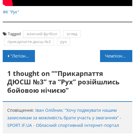
ФК “Рух”
Tagged
жіночий футбол
огляд
прикарпаття-дюсш №3
рух
Навігація
“Легіон” святкував історичну перемогу в чемпіонаті України
Чемпіонат області. 6 тур: “Ураган” очолив турнірні перегони
записів
1 thought on “
“Прикарпаття
ДЮСШ №3” та “Рух” розійшлись
бойовою нічиєю
”
Сповіщення:
Іван Олійник: “Хочу подякувати нашим
захисникам за можливість брати участь у змаганнях” -
SPORT.IF.UA - Обласний спортивний інтернет-портал