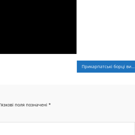
Прикарпатські борці виступлять на чемпіонаті світу U-23
’язкові поля позначені
*