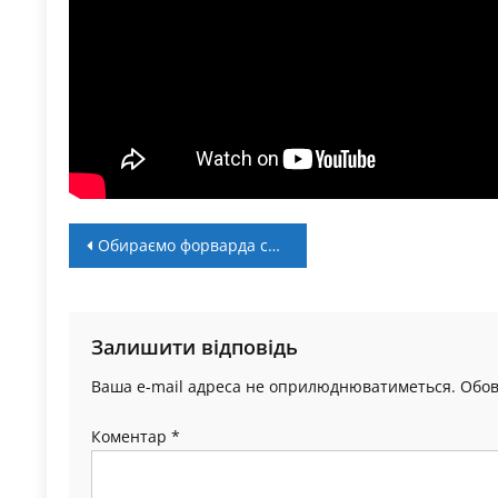
Навігація
Обираємо форварда символічної збірної НФК “Ураган”
записів
Залишити відповідь
Ваша e-mail адреса не оприлюднюватиметься.
Обов
Коментар
*