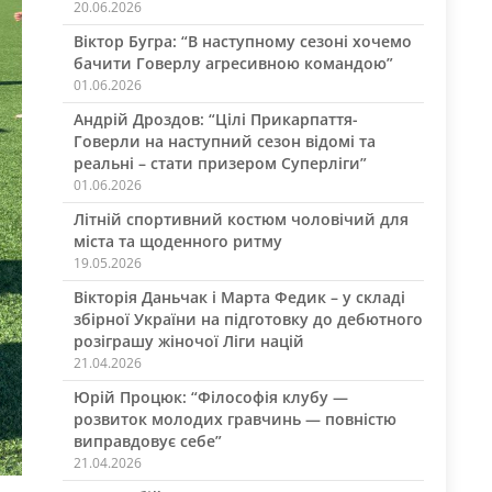
20.06.2026
Віктор Бугра: “В наступному сезоні хочемо
бачити Говерлу агресивною командою”
01.06.2026
Андрій Дроздов: “Цілі Прикарпаття-
Говерли на наступний сезон відомі та
реальні – стати призером Суперліги”
01.06.2026
Літній спортивний костюм чоловічий для
міста та щоденного ритму
19.05.2026
Вікторія Даньчак і Марта Федик – у складі
збірної України на підготовку до дебютного
розіграшу жіночої Ліги націй
21.04.2026
Юрій Процюк: “Філософія клубу —
розвиток молодих гравчинь — повністю
виправдовує себе”
21.04.2026