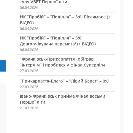
туру VBET Першої ліги!
06.04.2026
НК “Пробій” – “Поділля” – 3:0. Післямова (+
ВІДЕО)
06.04.2026
НК “Пробій” – “Поділля” – 3:0.
Довгоочікувана перемога! (+ ВІДЕО)
06.04.2026
“Франківськ-Прикарпаття” обіграв
“ІнтерХім” і пробився у фінал Суперліги
27.03.2026
“Прикарпаття-Благо” – “Лівий Берег” – 0:0
22.03.2026
Івано-Франківськ прийме Фінал восьми
Першої ліги
21.03.2026