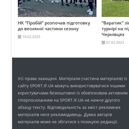
НК “Пробій” розпочав підготовку
“Варатик” з
до весняної частини сезону
турнірі на п
Чернівцях
18.02.2025
07.02.2023
Усі права захищені. Матеріали (частина матеріалів) із
сайту SPORT.IF.UA можуть використовуватися іншими
користувачами безкоштовно із обов’язковим активним
гіперпосиланням на SPORT.IF.UA не нижче другого
абзацу тексту. Відповідальність за зміст рекламних
матеріалів несе рекламодавець. Думка авторів
матеріалів може не збігатися з позицією редакції.