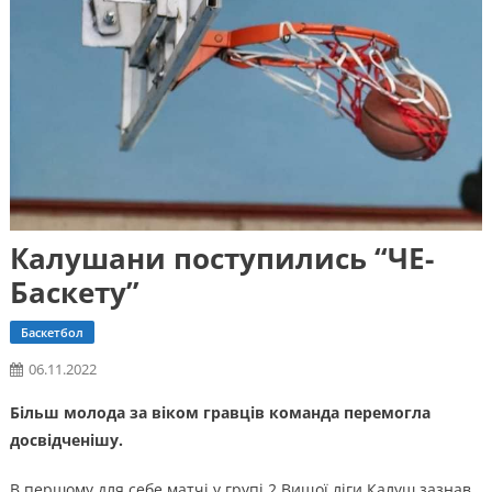
Калушани поступились “ЧЕ-
Баскету”
Баскетбол
06.11.2022
Більш молода за віком гравців команда перемогла
досвідченішу.
В першому для себе матчі у групі 2 Вищої ліги Калуш зазнав