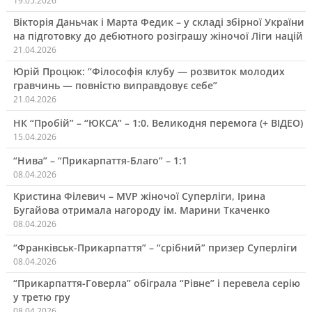
19.05.2026
Вікторія Даньчак і Марта Федик – у складі збірної України
на підготовку до дебютного розіграшу жіночої Ліги націй
21.04.2026
Юрій Процюк: “Філософія клубу — розвиток молодих
гравчинь — повністю виправдовує себе”
21.04.2026
НК “Пробій” – “ЮКСА” – 1:0. Великодня перемога (+ ВІДЕО)
15.04.2026
“Нива” – “Прикарпаття-Благо” – 1:1
08.04.2026
Кристина Філевич – MVP жіночої Суперліги, Ірина
Бугайова отримала нагороду ім. Марини Ткаченко
08.04.2026
“Франківськ-Прикарпаття” – “срібний” призер Суперліги
08.04.2026
“Прикарпаття-Говерла” обіграла “Рівне” і перевела серію
у третю гру
08.04.2026