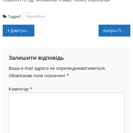
Tagged
баскетбол
Навігація
Дмитро ФЕДИК: “Готовий зробити все, щоб команда досягла успіху”
Калуш-ПНУ – Ужгород-УжНУ-ЗОДЮСШ. LIVE
записів
Залишити відповідь
Ваша e-mail адреса не оприлюднюватиметься.
Обов’язкові поля позначені
*
Коментар
*