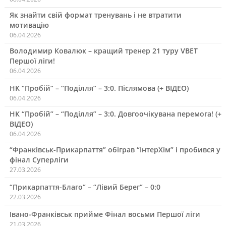
Як знайти свій формат тренувань і не втратити
мотивацію
06.04.2026
Володимир Ковалюк – кращий тренер 21 туру VBET
Першої ліги!
06.04.2026
НК “Пробій” – “Поділля” – 3:0. Післямова (+ ВІДЕО)
06.04.2026
НК “Пробій” – “Поділля” – 3:0. Довгоочікувана перемога! (+
ВІДЕО)
06.04.2026
“Франківськ-Прикарпаття” обіграв “ІнтерХім” і пробився у
фінал Суперліги
27.03.2026
“Прикарпаття-Благо” – “Лівий Берег” – 0:0
22.03.2026
Івано-Франківськ прийме Фінал восьми Першої ліги
21.03.2026