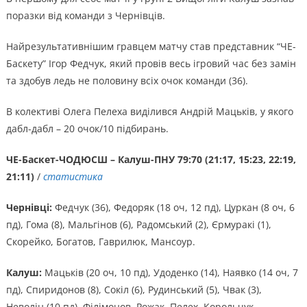
поразки від команди з Чернівців.
Найрезультативнішим гравцем матчу став представник “ЧЕ-
Баскету” Ігор Федчук, який провів весь ігровий час без замін
та здобув ледь не половину всіх очок команди (36).
В колективі Олега Пелеха виділився Андрій Мацьків, у якого
дабл-дабл – 20 очок/10 підбирань.
ЧЕ-Баскет-ЧОДЮСШ – Калуш-ПНУ 79:70 (21:17, 15:23, 22:19,
21:11)
/
статистика
Чернівці:
Федчук (36), Федоряк (18 оч, 12 пд), Цуркан (8 оч, 6
пд), Гома (8), Мальгінов (6), Радомський (2), Єрмуракі (1),
Скорейко, Богатов, Гаврилюк, Мансоур.
Калуш:
Мацьків (20 оч, 10 пд), Удоденко (14), Наявко (14 оч, 7
пд), Спиридонов (8), Сокіл (6), Рудинський (5), Чвак (3),
Неволін (10 пд), Філімонов, Рожак, Пелех, Корольчук.