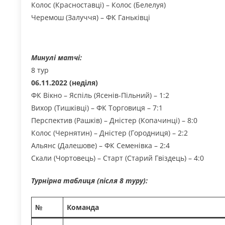
Колос (Красноставці) – Колос (Белелуя)
Черемош (Залуччя) – ФК Ганьківці
Минулі матчі:
8 тур
06.11.2022 (неділя)
ФК Вікно – Яспіль (Ясенів-Пільний) – 1:2
Вихор (Тишківці) – ФК Торговиця – 7:1
Перспектив (Рашків) – Дністер (Копачинці) – 8:0
Колос (Чернятин) – Дністер (Городниця) – 2:2
Альянс (Далешове) – ФК Семенівка – 2:4
Скали (Чортовець) – Старт (Старий Гвіздець) – 4:0
Турнірна таблиця (після 8 туру):
№
Команда