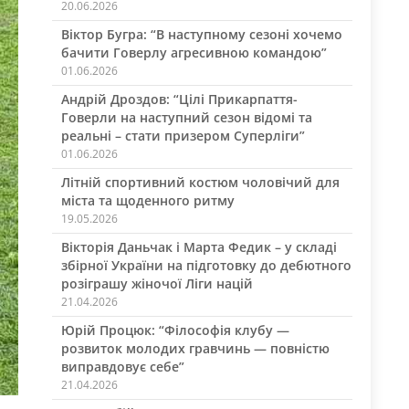
20.06.2026
Віктор Бугра: “В наступному сезоні хочемо
бачити Говерлу агресивною командою”
01.06.2026
Андрій Дроздов: “Цілі Прикарпаття-
Говерли на наступний сезон відомі та
реальні – стати призером Суперліги”
01.06.2026
Літній спортивний костюм чоловічий для
міста та щоденного ритму
19.05.2026
Вікторія Даньчак і Марта Федик – у складі
збірної України на підготовку до дебютного
розіграшу жіночої Ліги націй
21.04.2026
Юрій Процюк: “Філософія клубу —
розвиток молодих гравчинь — повністю
виправдовує себе”
21.04.2026