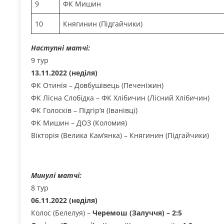
9
ФК Мишин
10
Княгинин (Підгайчики)
Наступні матчі:
9 тур
13.11.2022 (неділя)
ФК Отинія – Довбушівець (Печеніжин)
ФК Лісна Слобідка – ФК Хлібичин (Лісний Хлібичин)
ФК Голосків – Підгір’я (Іванівці)
ФК Мишин – ДОЗ (Коломия)
Вікторія (Велика Кам’янка) – Княгинин (Підгайчики)
Минулі матчі:
8 тур
06.11.2022 (неділя)
Колос (Белелуя) –
Черемош (Залуччя) – 2:5