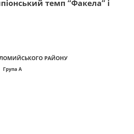
іонський темп “Факела” і
ОЛОМИЙСЬКОГО РАЙОНУ
Група А