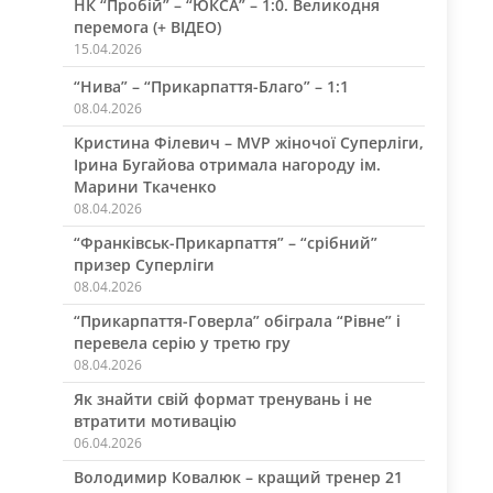
НК “Пробій” – “ЮКСА” – 1:0. Великодня
перемога (+ ВІДЕО)
15.04.2026
“Нива” – “Прикарпаття-Благо” – 1:1
08.04.2026
Кристина Філевич – MVP жіночої Суперліги,
Ірина Бугайова отримала нагороду ім.
Марини Ткаченко
08.04.2026
“Франківськ-Прикарпаття” – “срібний”
призер Суперліги
08.04.2026
“Прикарпаття-Говерла” обіграла “Рівне” і
перевела серію у третю гру
08.04.2026
Як знайти свій формат тренувань і не
втратити мотивацію
06.04.2026
Володимир Ковалюк – кращий тренер 21