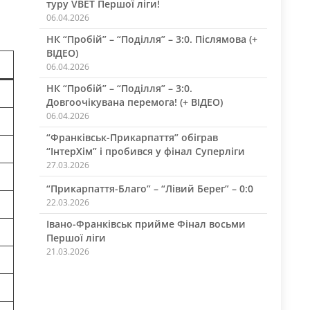
туру VBET Першої ліги!
06.04.2026
НК “Пробій” – “Поділля” – 3:0. Післямова (+
ВІДЕО)
06.04.2026
НК “Пробій” – “Поділля” – 3:0.
Довгоочікувана перемога! (+ ВІДЕО)
06.04.2026
“Франківськ-Прикарпаття” обіграв
“ІнтерХім” і пробився у фінал Суперліги
27.03.2026
“Прикарпаття-Благо” – “Лівий Берег” – 0:0
22.03.2026
Івано-Франківськ прийме Фінал восьми
Першої ліги
21.03.2026