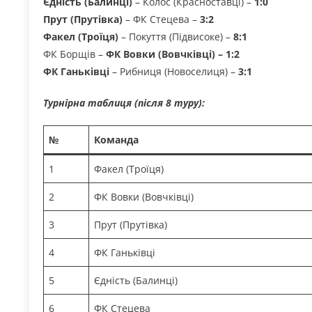
Єдність (Балинці)
– Колос (Красноставці) –
1:0
Прут (Прутівка)
– ФК Стецева –
3:2
Факел (Троїця)
– Покуття (Підвисоке) –
8:1
ФК Борщів –
ФК Вовки (Вовчківці) – 1:2
ФК Ганьківці
– Рибниця (Новоселиця) –
3:1
Турнірна таблиця (після 8 туру):
№
Команда
1
Факел (Троїця)
2
ФК Вовки (Вовчківці)
3
Прут (Прутівка)
4
ФК Ганьківці
5
Єдність (Балинці)
6
ФК Стецева