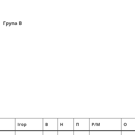
Група
В
Ігор
В
Н
П
Р/М
О