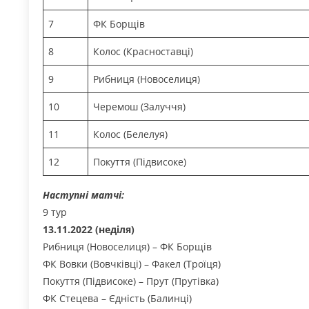
7
ФК Борщів
8
Колос (Красноставці)
9
Рибниця (Новоселиця)
10
Черемош (Залуччя)
11
Колос (Белелуя)
12
Покуття (Підвисоке)
Наступні матчі:
9 тур
13.11.2022 (неділя)
Рибниця (Новоселиця) – ФК Борщів
ФК Вовки (Вовчківці) – Факел (Троїця)
Покуття (Підвисоке) – Прут (Прутівка)
ФК Стецева – Єдність (Балинці)