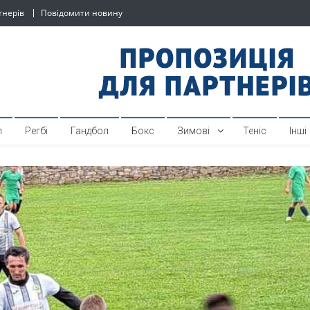
тнерів
Повідомити новину
й спортивний інтернет-по
л
Регбі
Гандбол
Бокс
Зимові
Теніс
Інші