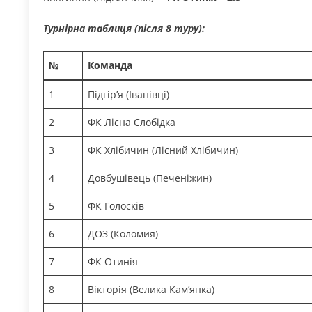
Турнірна таблиця (після 8 туру):
№
Команда
1
Підгір’я (Іванівці)
2
ФК Лісна Слобідка
3
ФК Хлібичин (Лісний Хлібичин)
4
Довбушівець (Печеніжин)
5
ФК Голосків
6
ДОЗ (Коломия)
7
ФК Отинія
8
Вікторія (Велика Кам’янка)