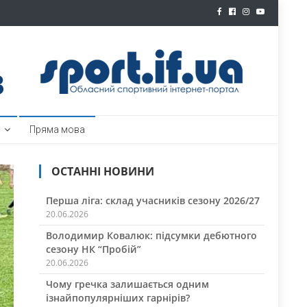
ртал
Пряма мова
ОСТАННІ НОВИНИ
Перша ліга: склад учасників сезону 2026/27
20.06.2026
Володимир Ковалюк: підсумки дебютного
сезону НК “Пробій”
20.06.2026
Чому гречка залишається одним
ізнайпопулярніших гарнірів?