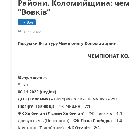
Райони. Коломийщина: чемп
“Вовків”
Футбол
07.11.2022
Підсумки 8-го туру Чемпіонату Коломийщини.
ЧЕМПІОНАТ К
Минулі матчі:
8 тур
06.11.2022 (неділя)
ДОЗ (Коломия)
– Вікторія (Велика Кам’янка) –
2:0
Підгір’я (Іванівці)
– ФК Мишин –
7:1
ФК Хлібичин (Лісний Хлібичин)
– ФК Голосків –
4:1
Довбушівець (Печеніжин) –
ФК Лісна Слобідка – 1:4
Княгинин (Підгайчики) –
ФК Отинія – 2:5