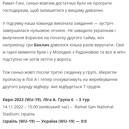
Рамат-Гані, синьо-жовтим достатньо було не програти
господаркам, щоб залишитися у вищому дивізіоні.
У підсумку наша команда виконала завдання — зустріч
завершилася нульовою нічиєю. Не завадило українкам і
вилучення Борисюк на початку другого тайму, хоч
наприкінці гри
Боклач
довелося кілька разів виручати. Свої
ж гарні моменти були і у Молодюк з Радіоновою та все ж м’яч
підступно не хотів летіти у ворота.
Тож синьо-жовті посіли третю сходинку у групі, зберегли
прописку в Лізі А і тепер очікуватимуть на жеребкування
другого раунду відбору, яке відбудеться 7 грудня.
Євро-2023 (WU-19). Ліга А. Група 6 – 3 тур
14.11.2022 – 15:00 (київський час) – Ramat Gan National
Stadium, Ізраїль
Ізраїль (WU-19) — Україна (WU-19) — 0:0