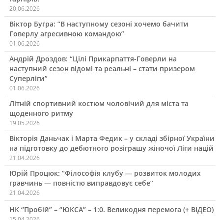
20.06.2026
Віктор Бугра: “В наступному сезоні хочемо бачити
Говерлу агресивною командою”
01.06.2026
Андрій Дроздов: “Цілі Прикарпаття-Говерли на
наступний сезон відомі та реальні – стати призером
Суперліги”
01.06.2026
Літній спортивний костюм чоловічий для міста та
щоденного ритму
19.05.2026
Вікторія Даньчак і Марта Федик – у складі збірної України
на підготовку до дебютного розіграшу жіночої Ліги націй
21.04.2026
Юрій Процюк: “Філософія клубу — розвиток молодих
гравчинь — повністю виправдовує себе”
21.04.2026
НК “Пробій” – “ЮКСА” – 1:0. Великодня перемога (+ ВІДЕО)
15.04.2026