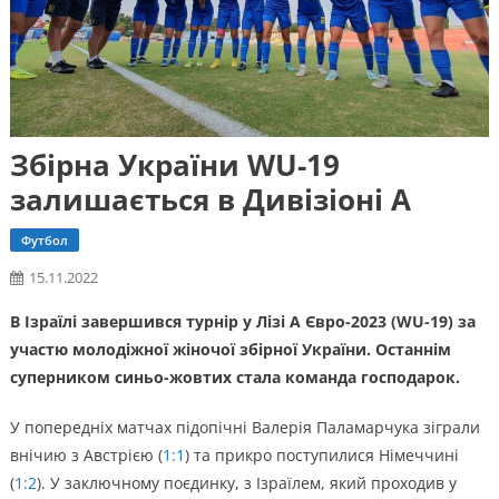
Збірна України WU-19
залишається в Дивізіоні А
Футбол
15.11.2022
В Ізраїлі завершився турнір у Лізі А Євро-2023 (WU-19) за
участю молодіжної жіночої збірної України. Останнім
суперником синьо-жовтих стала команда господарок.
У попередніх матчах підопічні Валерія Паламарчука зіграли
внічию з Австрією (
1:1
) та прикро поступилися Німеччині
(
1:2
). У заключному поєдинку, з Ізраїлем, який проходив у