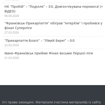
НК “Пробій” – “Поділля” – 3:0. Довгоочікувана перемога! (+
ВІДЕО)
06.04.2026
“Франківськ-Прикарпаття” обіграв “ІнтерХім” і пробився у
фінал Суперліги
27.03.2026
“Прикарпаття-Благо” – “Лівий Берег” – 0:0
22.03.2026
Івано-Франківськ прийме Фінал восьми Першої ліги
21.03.2026
Усі права захищені. Матеріали (частина матеріалів) із сайту