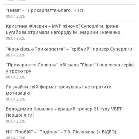
“Нива” – “Прикарпаття-Благо” – 1:1
08.04.2026
Кристина Філевич – MVP жіночої Суперліги, Ірина
Бугайова отримала нагороду ім. Марини Ткаченко
08.04.2026
“Франківськ-Прикарпаття” – “срібний” призер Суперліги
08.04.2026
“Прикарпаття-Говерла” обіграла “Рівне” і перевела серію
у третю гру
08.04.2026
Як знайти свій формат тренувань і не втратити
мотивацію
06.04.2026
Володимир Ковалюк – кращий тренер 21 туру VBET
Першої ліги!
06.04.2026
НК “Пробій” – “Поділля” – 3:0. Післямова (+ ВІДЕО)
06.04.2026