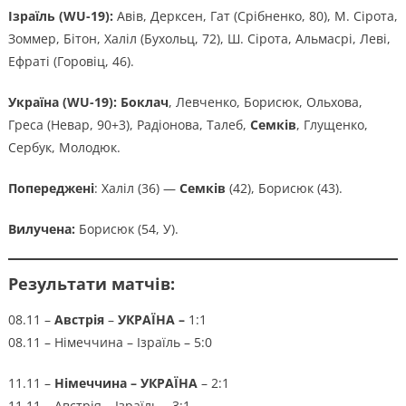
Ізраїль (WU-19):
Авів, Дерксен, Гат (Срібненко, 80), М. Сірота,
Зоммер, Бітон, Халіл (Бухольц, 72), Ш. Сірота, Альмасрі, Леві,
Ефраті (Горовіц, 46).
Україна (WU-19): Боклач
, Левченко, Борисюк, Ольхова,
Греса (Невар, 90+3), Радіонова, Талеб,
Семків
, Глущенко,
Сербук, Молодюк.
Попереджені
: Халіл (36) —
Семків
(42), Борисюк (43).
Вилучена:
Борисюк (54, У).
Результати матчів:
08.11 –
Австрія
–
УКРАЇНА –
1:1
08.11 – Німеччина – Ізраїль – 5:0
11.11 –
Німеччина – УКРАЇНА
– 2:1
11.11 – Австрія – Ізраїль – 3:1