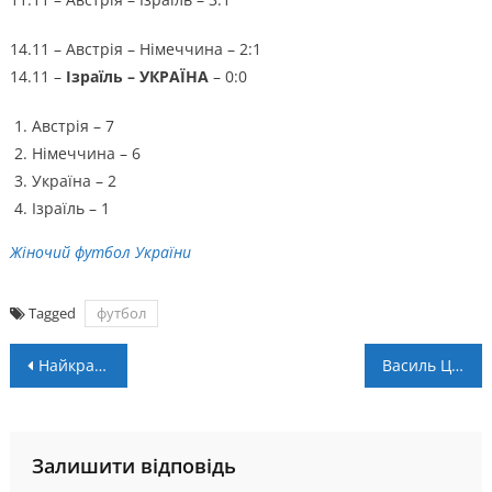
14.11 – Австрія – Німеччина – 2:1
14.11 –
Ізраїль – УКРАЇНА
– 0:0
Австрія – 7
Німеччина – 6
Україна – 2
Ізраїль – 1
Жіночий футбол України
Tagged
футбол
Навігація
Найкращі ігрові автомати 1 win
Василь Цюцюра – у символічній збірній 12-го туру VBET UA Першої
записів
Залишити відповідь