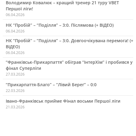
Володимир Ковалюк – кращий тренер 21 туру VBET
Першої ліги!
06.04.2026
НК “Пробій” – “Поділля” – 3:0. Післямова (+ ВІДЕО)
06.04.2026
НК “Пробій” – “Поділля” – 3:0. Довгоочікувана перемога! (+
ВІДЕО)
06.04.2026
“Франківськ-Прикарпаття” обіграв “ІнтерХім” і пробився у
фінал Суперліги
27.03.2026
“Прикарпаття-Благо” – “Лівий Берег” – 0:0
22.03.2026
Івано-Франківськ прийме Фінал восьми Першої ліги
21.03.2026