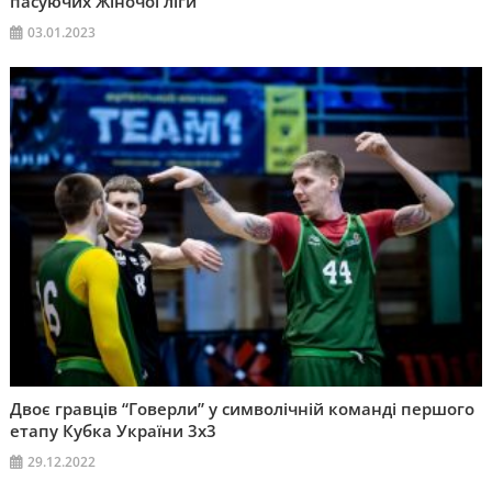
пасуючих Жіночої ліги
03.01.2023
Двоє гравців “Говерли” у символічній команді першого
етапу Кубка України 3х3
29.12.2022