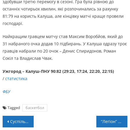
здобувши третю перемогу в сезоні. Гра була рівною до
останніх чотирьох хвилин, які розпочинались за рахунку
81:79 на користь Калуша, але кінцівку матчі краще провели
господарі.
Найкращим гравцем матчу став Максим Воробйов, який до
31 набраного очка додав 10 підбирань. У Калуша одразу троє
гравців набрали по 20 очок – Денис Спиридонов, Роман
Сокіл та Владислав Чвак.
Ужгород – Калуш-ПНУ 90:82 (29:23, 17:24, 22:20, 22:15)
/
статистика
ФБУ
Tagged
баскетбол
Навігація
Суспільне Івано-Франківськ покаже Чемпіонат світу в Катарі
“Легіон” зустрінеться з чинним чемпіоном України (+ LIVE)