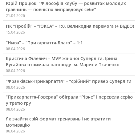
Юрій Процюк: “Філософія клубу — розвиток молодих
гравчинь — повністю виправдовує себе”
21.04.2026
НК “Пробій” – “ЮКСА” – 1:0. Великодня перемога (+ ВІДЕО)
15.04.2026
“Нива” – “Прикарпаття-Благо” – 1:1
08.04.2026
Кристина Філевич – MVP жіночої Суперліги, Ірина
Бугайова отримала нагороду ім. Марини Ткаченко
08.04.2026
“Франківськ-Прикарпаття” – “срібний” призер Суперліги
08.04.2026
“Прикарпаття-Говерла” обіграла “Рівне” і перевела серію
у третю гру
08.04.2026
Як знайти свій формат тренувань і не втратити
мотивацію
06.04.2026