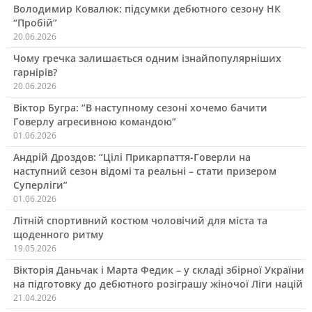
Володимир Ковалюк: підсумки дебютного сезону НК
“Пробій”
20.06.2026
Чому гречка залишається одним ізнайпопулярніших
гарнірів?
20.06.2026
Віктор Бугра: “В наступному сезоні хочемо бачити
Говерлу агресивною командою”
01.06.2026
Андрій Дроздов: “Цілі Прикарпаття-Говерли на
наступний сезон відомі та реальні – стати призером
Суперліги”
01.06.2026
Літній спортивний костюм чоловічий для міста та
щоденного ритму
19.05.2026
Вікторія Даньчак і Марта Федик – у складі збірної України
на підготовку до дебютного розіграшу жіночої Ліги націй
21.04.2026