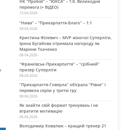
НК “Пробій” – “ЮКСА” – 1:0. Великодня
перемога (+ ВІДЕО)
15.04.2026
“Нива” – “Прикарпаття-Благо” – 1:1
08.04.2026
Кристина Філевич – MVP жіночої Суперліги,
Ірина Бугайова отримала нагороду ім.
Марини Ткаченко
08.04.2026
“Франківськ-Прикарпаття” – “срібний”
и
призер Суперліги
08.04.2026
“Прикарпаття-Говерла” обіграла “Рівне” і
перевела серію у третю гру
08.04.2026
Як знайти свій формат тренувань і не
втратити мотивацію
06.04.2026
Володимир Ковалюк – кращий тренер 21