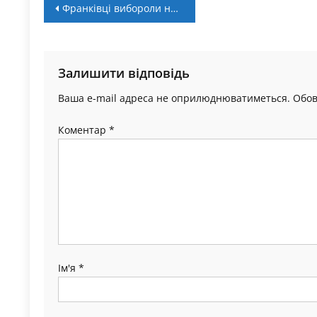
Навігація
Франківці вибороли нагороди чемпіонату України з дзюдо
записів
Залишити відповідь
Ваша e-mail адреса не оприлюднюватиметься.
Обов
Коментар
*
Ім'я
*