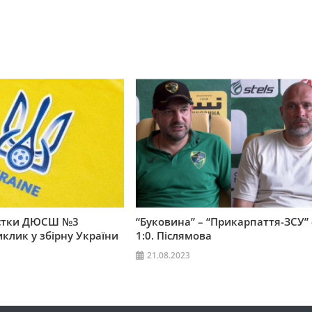
істки ДЮСШ №3
“Буковина” – “Прикарпаття-ЗСУ” 
клик у збірну України
1:0. Післямова
21.08.2023