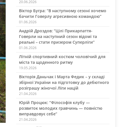
20.06.2026
Віктор Бугра: “В наступному сезоні хочемо
бачити Говерлу агресивною командою”
01.06.2026
Андрій Дроздов: “Цілі Прикарпаття-
Говерли на наступний сезон відомі та
реальні – стати призером Суперліги”
01.06.2026
Літній спортивний костюм чоловічий для
міста та щоденного ритму
19.05.2026
Вікторія Даньчак і Марта Федик – у складі
збірної України на підготовку до дебютного
розіграшу жіночої Ліги націй
21.04.2026
Юрій Процюк: “Філософія клубу —
розвиток молодих гравчинь — повністю
виправдовує себе”
21.04.2026