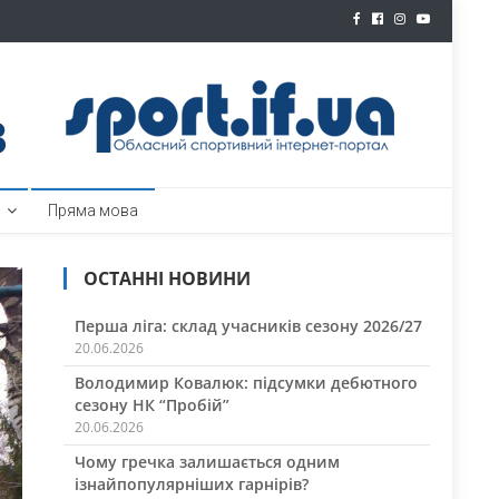
ртал
Пряма мова
ОСТАННІ НОВИНИ
Перша ліга: склад учасників сезону 2026/27
20.06.2026
Володимир Ковалюк: підсумки дебютного
сезону НК “Пробій”
20.06.2026
Чому гречка залишається одним
ізнайпопулярніших гарнірів?