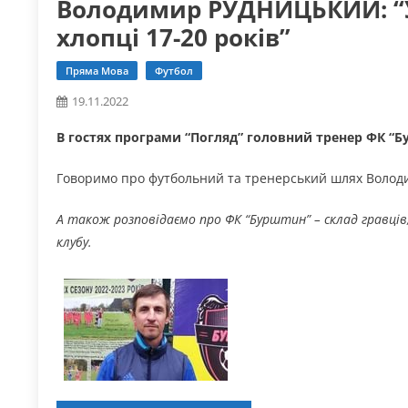
Володимир РУДНИЦЬКИЙ: “У
хлопці 17-20 років”
Пряма Мова
Футбол
19.11.2022
В гостях програми “Погляд” головний тренер ФК 
Говоримо про футбольний та тренерський шлях Волод
А також розповідаємо про ФК “Бурштин” – склад гравців
клубу.