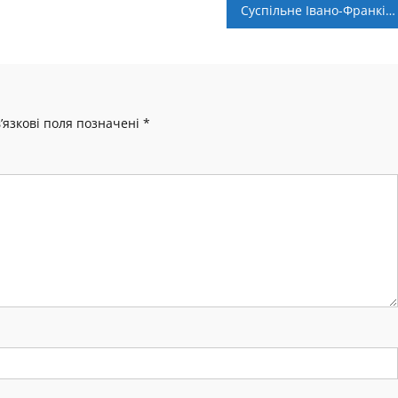
Суспільне Івано-Франківськ покаже Чемпіонат світу в Катарі
’язкові поля позначені
*