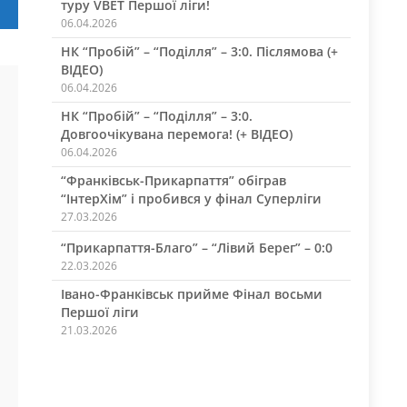
туру VBET Першої ліги!
06.04.2026
НК “Пробій” – “Поділля” – 3:0. Післямова (+
ВІДЕО)
06.04.2026
НК “Пробій” – “Поділля” – 3:0.
Довгоочікувана перемога! (+ ВІДЕО)
06.04.2026
“Франківськ-Прикарпаття” обіграв
“ІнтерХім” і пробився у фінал Суперліги
27.03.2026
“Прикарпаття-Благо” – “Лівий Берег” – 0:0
22.03.2026
Івано-Франківськ прийме Фінал восьми
Першої ліги
21.03.2026