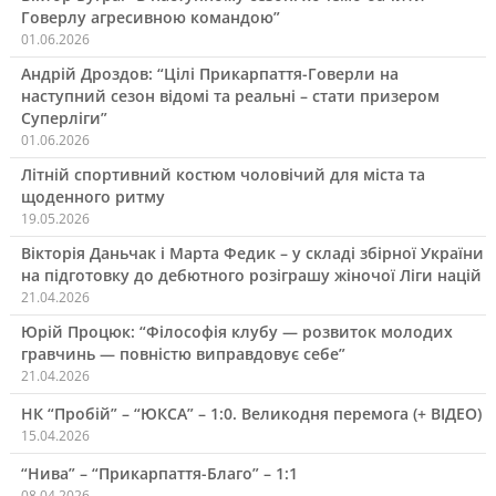
Говерлу агресивною командою”
01.06.2026
Андрій Дроздов: “Цілі Прикарпаття-Говерли на
наступний сезон відомі та реальні – стати призером
Суперліги”
01.06.2026
Літній спортивний костюм чоловічий для міста та
щоденного ритму
19.05.2026
Вікторія Даньчак і Марта Федик – у складі збірної України
на підготовку до дебютного розіграшу жіночої Ліги націй
21.04.2026
Юрій Процюк: “Філософія клубу — розвиток молодих
гравчинь — повністю виправдовує себе”
21.04.2026
НК “Пробій” – “ЮКСА” – 1:0. Великодня перемога (+ ВІДЕО)
15.04.2026
“Нива” – “Прикарпаття-Благо” – 1:1
08.04.2026