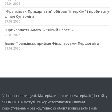
06.04.2026
“Франківськ-Прикарпаття” обіграв “ІнтерХім” і пробився у
фінал Суперліги
27.03.2026
“Прикарпаття-Благо” – “Лівий Берег” – 0:0
22.03.2026
Івано-Франківськ прийме Фінал восьми Першої ліги
21.03.2026
Усі права захищені. Матеріали (частина матеріалів) із сайту
SPORT.IF.UA можуть використовуватися іншими
користувачами безкоштовно із обов’язковим активним