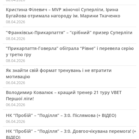
Кристина Філевич – MVP жіночої Суперліги, Ірина
Бугайова отримала нагороду ім. Марини Ткаченко
08.04.2026
“Франківськ-Прикарпаття” – “срібний” призер Суперліги
08.04.2026
“Прикарпаття-Говерла” обіграла “Рівне” і перевела серію
у третю гру
08.04.2026
Як знайти свій формат тренувань і не втратити
мотивацію
06.04.2026
Володимир Ковалюк – кращий тренер 21 туру VBET
Першої ліги!
06.04.2026
НК “Пробій” – “Поділля” – 3:0. Післямова (+ ВІДЕО)
06.04.2026
НК “Пробій” – “Поділля” – 3:0. Довгоочікувана перемога! (+
ВІДЕО)