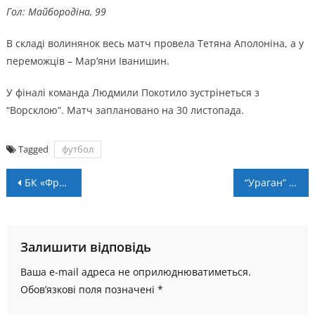
Гол: Майбородіна, 99
В складі волинянок весь матч провела Тетяна Аполоніна, а у
переможців – Мар’яни Іванишин.
У фіналі команда Людмили Покотило зустрінеться з
“Ворсклою”. Матч заплановано на 30 листопада.
Tagged
футбол
Навігація
БК «Франківськ-Прикарпаття-ПНУ» готується до наступних домашніх поєдинків
“Ураган” поступився “Спортингу”
записів
Залишити відповідь
Ваша e-mail адреса не оприлюднюватиметься.
Обов’язкові поля позначені
*