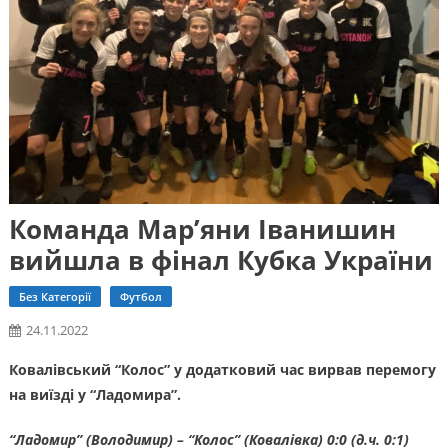
Команда Мар’яни Іванишин
вийшла в фінал Кубка України
Без Категорії
Футбол
24.11.2022
Ковалівський “Колос” у додатковий час вирвав перемогу
на виїзді у “Ладомира”.
“Ладомир” (Володимир) – “Колос” (Ковалівка) 0:0 (д.ч. 0:1)