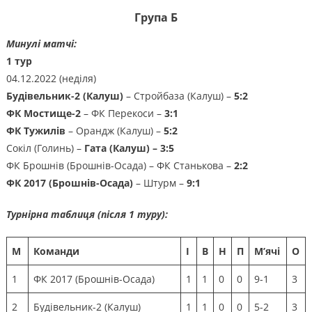
Група
Б
Минулі матчі:
1 тур
04.12.2022 (неділя)
Будівельник-2 (Калуш)
– Стройбаза (Калуш) –
5:2
ФК Мостище-2
– ФК Перекоси –
3:1
ФК Тужилів
– Орандж (Калуш) –
5:2
Сокіл (Голинь) –
Гата (Калуш) – 3:5
ФК Брошнів (Брошнів-Осада) – ФК Станькова –
2:2
ФК 2017 (Брошнів-Осада)
– Штурм –
9:1
Турнірна таблиця (після 1 туру):
М
Команди
І
В
Н
П
М’ячі
О
1
ФК 2017 (Брошнів-Осада)
1
1
0
0
9-1
3
2
Будівельник-2 (Калуш)
1
1
0
0
5-2
3