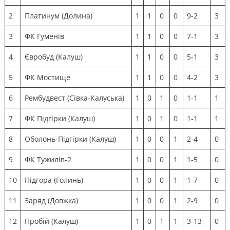
2
Платинум (Долина)
1
1
0
0
9-2
3
3
ФК Гуменів
1
1
0
0
7-1
3
4
Євробуд (Калуш)
1
1
0
0
5-1
3
5
ФК Мостище
1
1
0
0
4-2
3
6
Рембудвест (Сівка-Калуська)
1
0
1
0
1-1
1
7
ФК Підгірки (Калуш)
1
0
1
0
1-1
1
8
Оболонь-Підгірки (Калуш)
1
0
0
1
2-4
0
9
ФК Тужилів-2
1
0
0
1
1-5
0
10
Підгора (Голинь)
1
0
0
1
1-7
0
11
Заряд (Довжка)
1
0
0
1
2-9
0
12
Пробій (Калуш)
1
0
1
1
3-13
0