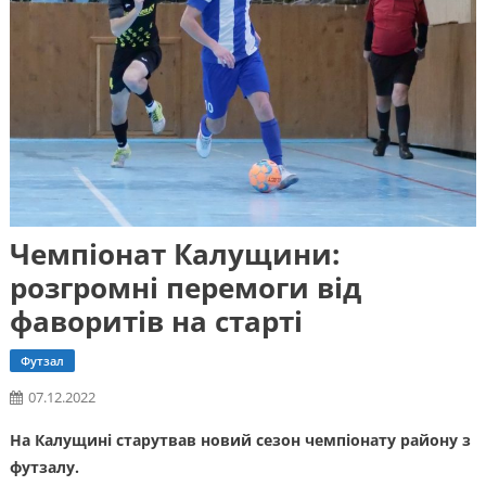
Чемпіонат Калущини:
розгромні перемоги від
фаворитів на старті
Футзал
07.12.2022
На Калущині старутвав новий сезон чемпіонату району з
футзалу.