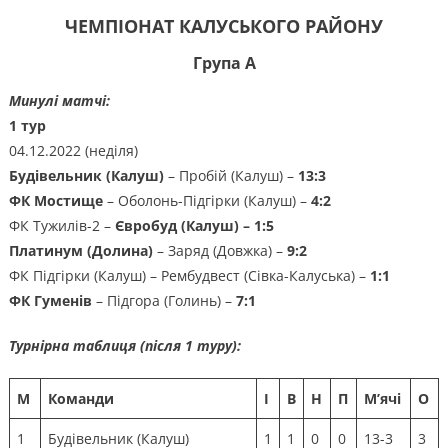
ЧЕМПІОНАТ КАЛУСЬКОГО РАЙОНУ
Група А
Минулі матчі:
1 тур
04.12.2022 (неділя)
Будівельник (Калуш)
– Пробій (Калуш) –
13:3
ФК Мостище
– Оболонь-Підгірки (Калуш) –
4:2
ФК Тужилів-2 –
Євробуд (Калуш) – 1:5
Платинум (Долина)
– Заряд (Довжка) –
9:2
ФК Підгірки (Калуш) – Рембудвест (Сівка-Калуська) –
1:1
ФК Гуменів
– Підгора (Голинь) –
7:1
Турнірна таблиця (після 1 туру):
М
Команди
І
В
Н
П
М’ячі
О
1
Будівельник (Калуш)
1
1
0
0
13-3
3