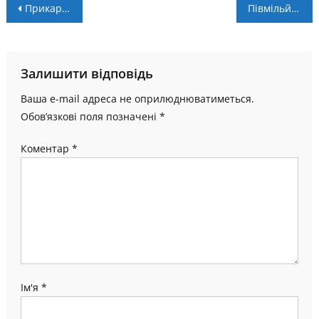
Навігація
Прикарпаття-Говерла – Будівельник – 53:96. Післямова
Півмільйона гривень зібрали під час благодійної акції “Місцеве самоврядування Прикарпаття – ЗСУ”
записів
Залишити відповідь
Ваша e-mail адреса не оприлюднюватиметься.
Обов’язкові поля позначені
*
Коментар
*
Ім'я
*