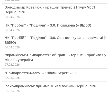
Володимир Ковалюк – кращий тренер 21 туру VBET
Першої ліги!
06.04.2026
НК “Пробій” – “Поділля” – 3:0. Післямова (+ ВІДЕО)
06.04.2026
НК “Пробій” – “Поділля” – 3:0. Довгоочікувана перемога! (+
ВІДЕО)
06.04.2026
“Франківськ-Прикарпаття” обіграв “ІнтерХім” і пробився у
фінал Суперліги
27.03.2026
“Прикарпаття-Благо” – “Лівий Берег” – 0:0
22.03.2026
Івано-Франківськ прийме Фінал восьми Першої ліги
21.03.2026