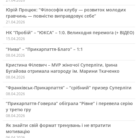
21.04.2026
Юрій Процюк: “Філософія клубу — розвиток молодих
гравчинь — повністю виправдовує себе”
21.04.2026
НК “Пробій” – “ЮКСА” – 1:0. Великодня перемога (+ ВІДЕО)
15.04.2026
“Нива” – “Прикарпаття-Благо” – 1:1
08.04.2026
Кристина Філевич – MVP жіночої Суперліги, Ірина
Бугайова отримала нагороду ім. Марини Ткаченко
08.04.2026
“Франківськ-Прикарпаття” – “срібний” призер Суперліги
08.04.2026
“Прикарпаття-Говерла” обіграла “Рівне” і перевела серію
у третю гру
08.04.2026
Як знайти свій формат тренувань і не втратити
мотивацію
06.04.2026