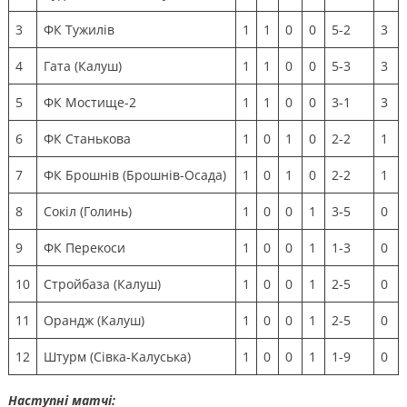
3
ФК Тужилів
1
1
0
0
5-2
3
4
Гата (Калуш)
1
1
0
0
5-3
3
5
ФК Мостище-2
1
1
0
0
3-1
3
6
ФК Станькова
1
0
1
0
2-2
1
7
ФК Брошнів (Брошнів-Осада)
1
0
1
0
2-2
1
8
Сокіл (Голинь)
1
0
0
1
3-5
0
9
ФК Перекоси
1
0
0
1
1-3
0
10
Стройбаза (Калуш)
1
0
0
1
2-5
0
11
Орандж (Калуш)
1
0
0
1
2-5
0
12
Штурм (Сівка-Калуська)
1
0
0
1
1-9
0
Наступні матчі: