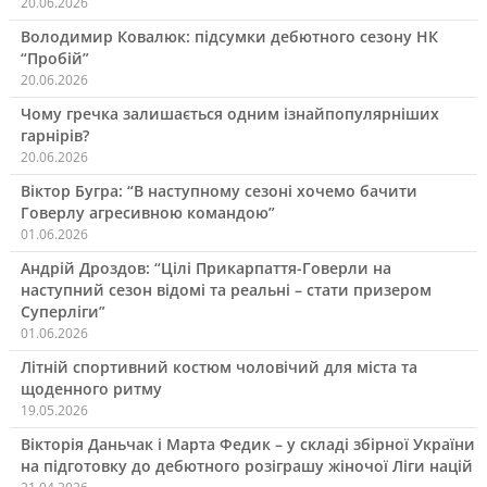
20.06.2026
Володимир Ковалюк: підсумки дебютного сезону НК
“Пробій”
20.06.2026
Чому гречка залишається одним ізнайпопулярніших
гарнірів?
20.06.2026
Віктор Бугра: “В наступному сезоні хочемо бачити
Говерлу агресивною командою”
01.06.2026
Андрій Дроздов: “Цілі Прикарпаття-Говерли на
наступний сезон відомі та реальні – стати призером
Суперліги”
01.06.2026
Літній спортивний костюм чоловічий для міста та
щоденного ритму
19.05.2026
Вікторія Даньчак і Марта Федик – у складі збірної України
на підготовку до дебютного розіграшу жіночої Ліги націй