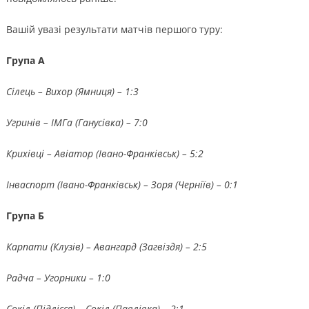
Вашій увазі результати матчів першого туру:
Група А
Сілець – Вихор (Ямниця) – 1:3
Угринів – ІМГа (Ганусівка) – 7:0
Крихівці – Авіатор (Івано-Франківськ) – 5:2
Інваспорт (Івано-Франківськ) – Зоря (Черніїв) – 0:1
Група Б
Карпати (Клузів) – Авангард (Загвіздя) – 2:5
Радча – Угорники – 1:0
Сокіл (Підлісся) – Сокіл (Павлівка) – 2:1