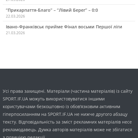
“Прикарпаття-Благо” – “Лівий Берег” – 0:0
22.03.2026
Івано-Франківськ прийме Фінал восьми Першої ліги
21.03.2026
Усі права захищені. Матеріали (частина матеріалів) із сайту
SPORT.IF.UA можуть використовуватися іншими
користувачами безкоштовно із обов’язковим активним
гіперпосиланням на SPORT.IF.UA не нижче другого абзацу
тексту. Відповідальність за зміст рекламних матеріалів несе
рекламодавець. Думка авторів матеріалів може не збігатися
з позицією редакції.