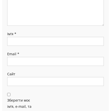
Ім'я
*
Email
*
Сайт
Зберегти моє
ім'я, e-mail, та