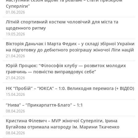
Суперліги”
01.06.2026
Літній спортивний костюм чоловічий для міста та
щоденного ритму
19.05.2026
Вікторія Даньчак і Марта Федик – у складі збірної України
на підготовку до дебютного розіграшу жіночої Ліги націй
21.04.2026
Юрій Процюк: “Філософія клубу — розвиток молодих
гравчинь — повністю виправдовує себе”
21.04.2026
НК “Пробій” – “ЮКСА” – 1:0. Великодня перемога (+ ВІДЕО)
15.04.2026
“Нива” – “Прикарпаття-Благо” – 1:1
08.04.2026
Кристина Філевич – MVP жіночої Суперліги, Ірина
Бугайова отримала нагороду ім. Марини Ткаченко
08.04.2026