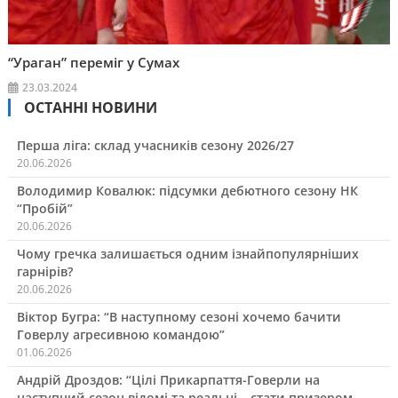
“Ураган” переміг у Сумах
23.03.2024
ОСТАННІ НОВИНИ
Перша ліга: склад учасників сезону 2026/27
20.06.2026
Володимир Ковалюк: підсумки дебютного сезону НК
“Пробій”
20.06.2026
Чому гречка залишається одним ізнайпопулярніших
гарнірів?
20.06.2026
Віктор Бугра: “В наступному сезоні хочемо бачити
Говерлу агресивною командою”
01.06.2026
Андрій Дроздов: “Цілі Прикарпаття-Говерли на
наступний сезон відомі та реальні – стати призером