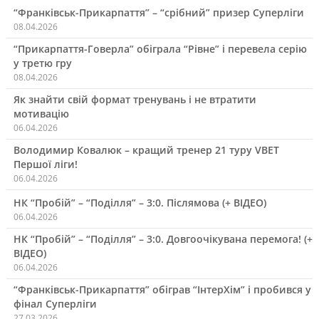
“Франківськ-Прикарпаття” – “срібний” призер Суперліги
08.04.2026
“Прикарпаття-Говерла” обіграла “Рівне” і перевела серію
у третю гру
08.04.2026
Як знайти свій формат тренувань і не втратити
мотивацію
06.04.2026
Володимир Ковалюк – кращий тренер 21 туру VBET
Першої ліги!
06.04.2026
НК “Пробій” – “Поділля” – 3:0. Післямова (+ ВІДЕО)
06.04.2026
НК “Пробій” – “Поділля” – 3:0. Довгоочікувана перемога! (+
ВІДЕО)
06.04.2026
“Франківськ-Прикарпаття” обіграв “ІнтерХім” і пробився у
фінал Суперліги
27.03.2026