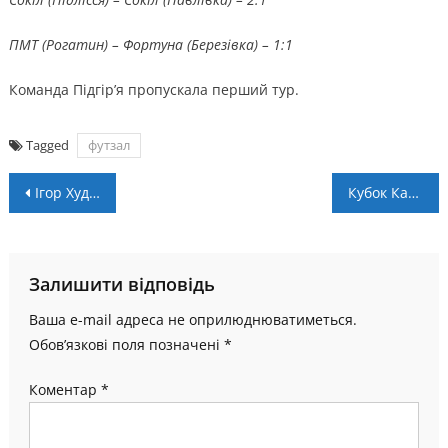
ПМТ (Рогатин) – Фортуна (Березівка) – 1:1
Команда Підгір’я пропускала перший тур.
Tagged
футзал
Навігація
Ігор Худоб’як у програмі “Є питання?” (ВІДЕО)
Кубок Калущини: визначено учасників 1/8 фіналу
записів
Залишити відповідь
Ваша e-mail адреса не оприлюднюватиметься.
Обов’язкові поля позначені
*
Коментар
*