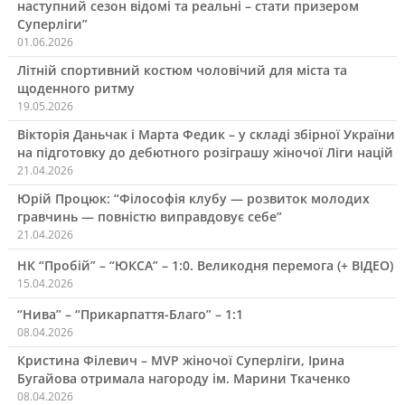
наступний сезон відомі та реальні – стати призером
Суперліги”
01.06.2026
Літній спортивний костюм чоловічий для міста та
щоденного ритму
19.05.2026
Вікторія Даньчак і Марта Федик – у складі збірної України
на підготовку до дебютного розіграшу жіночої Ліги націй
21.04.2026
Юрій Процюк: “Філософія клубу — розвиток молодих
гравчинь — повністю виправдовує себе”
21.04.2026
НК “Пробій” – “ЮКСА” – 1:0. Великодня перемога (+ ВІДЕО)
15.04.2026
“Нива” – “Прикарпаття-Благо” – 1:1
08.04.2026
Кристина Філевич – MVP жіночої Суперліги, Ірина
Бугайова отримала нагороду ім. Марини Ткаченко
08.04.2026