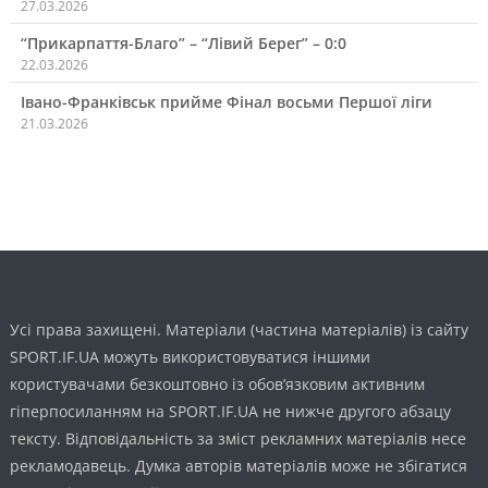
27.03.2026
“Прикарпаття-Благо” – “Лівий Берег” – 0:0
22.03.2026
Івано-Франківськ прийме Фінал восьми Першої ліги
21.03.2026
Усі права захищені. Матеріали (частина матеріалів) із сайту
SPORT.IF.UA можуть використовуватися іншими
користувачами безкоштовно із обов’язковим активним
гіперпосиланням на SPORT.IF.UA не нижче другого абзацу
тексту. Відповідальність за зміст рекламних матеріалів несе
рекламодавець. Думка авторів матеріалів може не збігатися