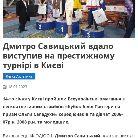
Дмитро Савицький вдало
виступив на престижному
турнірі в Києві
Легка Атлетика
18.01.2023
14-го січня у Києві пройшли Всеукраїнські змагання з
легкоатлетичних стрибків «Кубок білої Пантери на
призи Ольги Саладухи» серед юнаків та дівчат 2006-
07р.н, 2008 р.н. та молодших.
Вихованець ІФ ОДЮСШ
Дмитро Савицький
показав високі