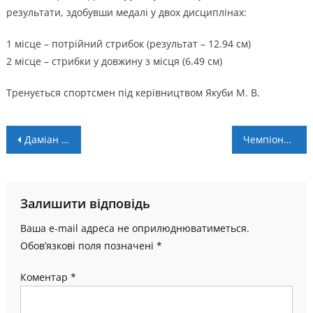
результати, здобувши медалі у двох дисциплінах:
1 місце – потрійний стрибок (результат – 12.94 см)
2 місце – стрибки у довжину з місця (6.49 см)
Тренується спортсмен під керівництвом Якуби М. В.
Навігація
Даміан Запорожан забив дебютний гол за юнацьку збірну – “синьо-жовті” розписали мирову з французами
Чемпіонат Івано-Франківщини: “Франка” і “Зоря” – лідери своїх груп
записів
Залишити відповідь
Ваша e-mail адреса не оприлюднюватиметься.
Обов’язкові поля позначені
*
Коментар
*