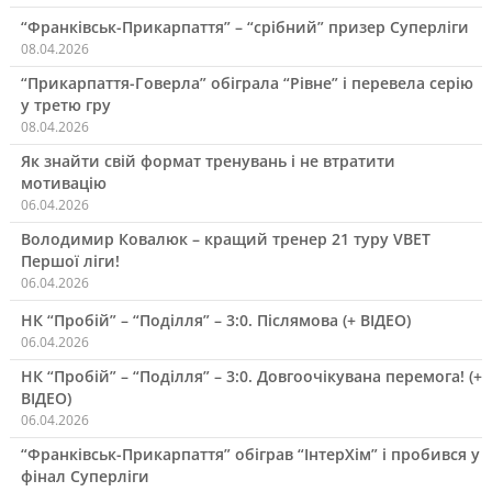
“Франківськ-Прикарпаття” – “срібний” призер Суперліги
08.04.2026
“Прикарпаття-Говерла” обіграла “Рівне” і перевела серію
у третю гру
08.04.2026
Як знайти свій формат тренувань і не втратити
мотивацію
06.04.2026
Володимир Ковалюк – кращий тренер 21 туру VBET
Першої ліги!
06.04.2026
НК “Пробій” – “Поділля” – 3:0. Післямова (+ ВІДЕО)
06.04.2026
НК “Пробій” – “Поділля” – 3:0. Довгоочікувана перемога! (+
ВІДЕО)
06.04.2026
“Франківськ-Прикарпаття” обіграв “ІнтерХім” і пробився у
фінал Суперліги