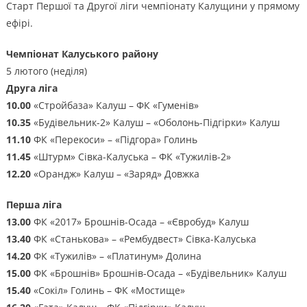
Старт Першої та Другої ліги чемпіонату Калущини у прямому
ефірі.
Чемпіонат Калуського району
5 лютого (неділя)
Друга ліга
10.00
«Стройбаза» Калуш – ФК «Гуменів»
10.35
«Будівельник-2» Калуш – «Оболонь-Підгірки» Калуш
11.10
ФК «Перекоси» – «Підгора» Голинь
11.45
«Штурм» Сівка-Калуська – ФК «Тужилів-2»
12.20
«Орандж» Калуш – «Заряд» Довжка
Перша ліга
13.00
ФК «2017» Брошнів-Осада – «Євробуд» Калуш
13.40
ФК «Станькова» – «Рембудвест» Сівка-Калуська
14.20
ФК «Тужилів» – «Платинум» Долина
15.00
ФК «Брошнів» Брошнів-Осада – «Будівельник» Калуш
15.40
«Сокіл» Голинь – ФК «Мостище»