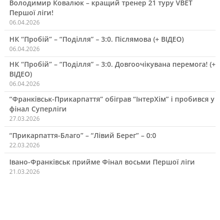
Володимир Ковалюк – кращий тренер 21 туру VBET
Першої ліги!
06.04.2026
НК “Пробій” – “Поділля” – 3:0. Післямова (+ ВІДЕО)
06.04.2026
НК “Пробій” – “Поділля” – 3:0. Довгоочікувана перемога! (+
ВІДЕО)
06.04.2026
“Франківськ-Прикарпаття” обіграв “ІнтерХім” і пробився у
фінал Суперліги
27.03.2026
“Прикарпаття-Благо” – “Лівий Берег” – 0:0
22.03.2026
Івано-Франківськ прийме Фінал восьми Першої ліги
21.03.2026