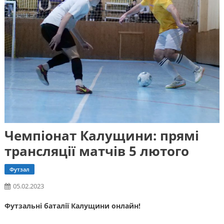
Чемпіонат Калущини: прямі
трансляції матчів 5 лютого
Футзал
05.02.2023
Футзальні баталії Калущини онлайн!