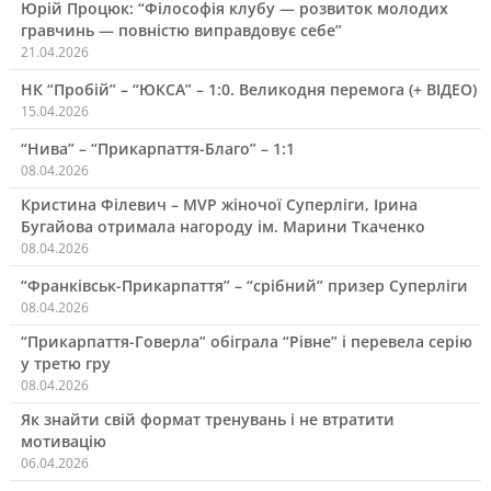
Юрій Процюк: “Філософія клубу — розвиток молодих
гравчинь — повністю виправдовує себе”
21.04.2026
НК “Пробій” – “ЮКСА” – 1:0. Великодня перемога (+ ВІДЕО)
15.04.2026
“Нива” – “Прикарпаття-Благо” – 1:1
08.04.2026
Кристина Філевич – MVP жіночої Суперліги, Ірина
Бугайова отримала нагороду ім. Марини Ткаченко
08.04.2026
“Франківськ-Прикарпаття” – “срібний” призер Суперліги
08.04.2026
“Прикарпаття-Говерла” обіграла “Рівне” і перевела серію
у третю гру
08.04.2026
Як знайти свій формат тренувань і не втратити
мотивацію
06.04.2026