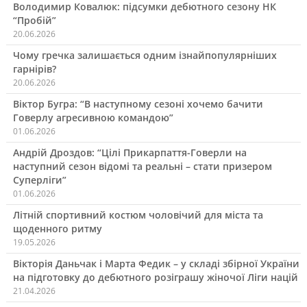
Володимир Ковалюк: підсумки дебютного сезону НК
“Пробій”
20.06.2026
Чому гречка залишається одним ізнайпопулярніших
гарнірів?
20.06.2026
Віктор Бугра: “В наступному сезоні хочемо бачити
Говерлу агресивною командою”
01.06.2026
Андрій Дроздов: “Цілі Прикарпаття-Говерли на
наступний сезон відомі та реальні – стати призером
Суперліги”
01.06.2026
Літній спортивний костюм чоловічий для міста та
щоденного ритму
19.05.2026
Вікторія Даньчак і Марта Федик – у складі збірної України
на підготовку до дебютного розіграшу жіночої Ліги націй
21.04.2026