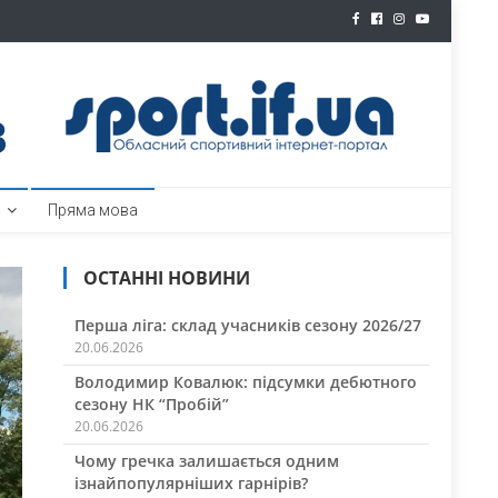
ртал
Пряма мова
ОСТАННІ НОВИНИ
Перша ліга: склад учасників сезону 2026/27
20.06.2026
Володимир Ковалюк: підсумки дебютного
сезону НК “Пробій”
20.06.2026
Чому гречка залишається одним
ізнайпопулярніших гарнірів?