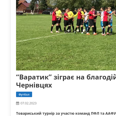
“Варатик” зіграє на благоді
Чернівцях
Футбол
07.02.2023
Товариський турнір за участю команд ПФЛ та ААФУ 