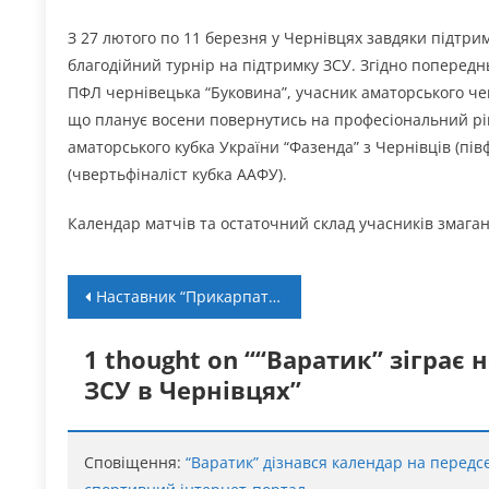
З 27 лютого по 11 березня у Чернівцях завдяки підтри
благодійний турнір на підтримку ЗСУ. Згідно попереднь
ПФЛ чернівецька “Буковина”, учасник аматорського че
що планує восени повернутись на професіональний ріве
аматорського кубка України “Фазенда” з Чернівців (пів
(чвертьфіналіст кубка ААФУ).
Календар матчів та остаточний склад учасників змага
Навігація
Наставник “Прикарпаття-Говерли” отримав ще два тренерські призначення
записів
1 thought on “
“Варатик” зіграє 
ЗСУ в Чернівцях
”
Сповіщення:
“Варатик” дізнався календар на передсе