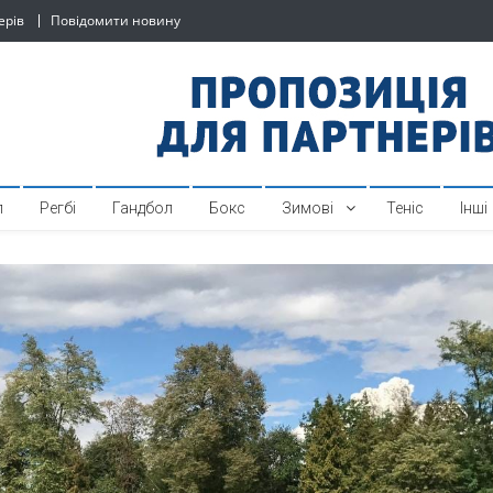
ерів
Повідомити новину
й спортивний інтернет-по
л
Регбі
Гандбол
Бокс
Зимові
Теніс
Інші