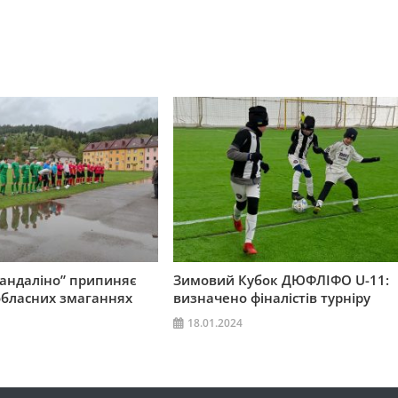
андаліно” припиняє
Зимовий Кубок ДЮФЛІФО U-11:
обласних змаганнях
визначено фіналістів турніру
18.01.2024