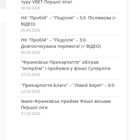
туру VBET Першої ліги!
06.04.2026
НК “Пробій” – “Поділля” – 3:0. Післямова (+
ВІДЕО)
06.04.2026
НК “Пробій” – “Поділля” – 3:0.
Довгоочікувана перемога! (+ ВІДЕО)
06.04.2026
“Франківськ-Прикарпаття” обіграв
“ІнтерХім” і пробився у фінал Суперліги
27.03.2026
“Прикарпаття-Благо” – “Лівий Берег” – 0:0
22.03.2026
Івано-Франківськ прийме Фінал восьми
Першої ліги
21.03.2026