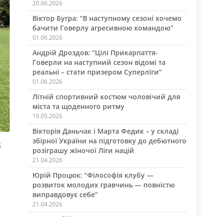
20.06.2026
Віктор Бугра: “В наступному сезоні хочемо
бачити Говерлу агресивною командою”
01.06.2026
Андрій Дроздов: “Цілі Прикарпаття-
Говерли на наступний сезон відомі та
реальні – стати призером Суперліги”
01.06.2026
Літній спортивний костюм чоловічий для
міста та щоденного ритму
19.05.2026
Вікторія Даньчак і Марта Федик – у складі
в
збірної України на підготовку до дебютного
розіграшу жіночої Ліги націй
21.04.2026
Юрій Процюк: “Філософія клубу —
розвиток молодих гравчинь — повністю
виправдовує себе”
21.04.2026