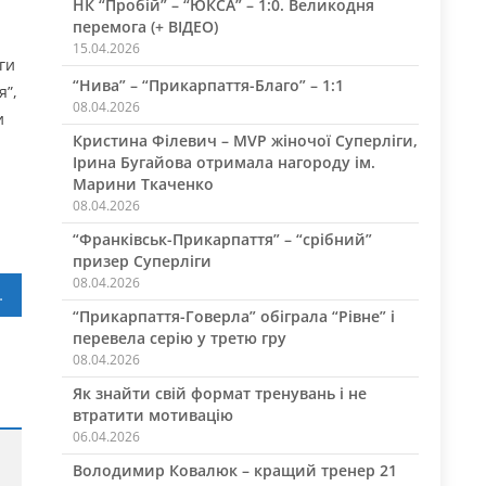
НК “Пробій” – “ЮКСА” – 1:0. Великодня
перемога (+ ВІДЕО)
15.04.2026
ги
“Нива” – “Прикарпаття-Благо” – 1:1
я”,
08.04.2026
и
Кристина Філевич – MVP жіночої Суперліги,
Ірина Бугайова отримала нагороду ім.
Марини Ткаченко
08.04.2026
“Франківськ-Прикарпаття” – “срібний”
призер Суперліги
08.04.2026
і 1/4 фіналу
“Прикарпаття-Говерла” обіграла “Рівне” і
перевела серію у третю гру
08.04.2026
Як знайти свій формат тренувань і не
втратити мотивацію
06.04.2026
Володимир Ковалюк – кращий тренер 21