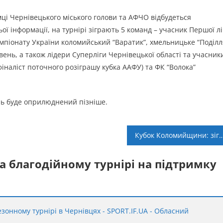
мці Чернівецького міського голови та АФЧО відбудеться
ої інформації, на турнірі зіграють 5 команд – учасник Першої лі
мпіонату України коломийський “Варатик”, хмельницьке “Поділл
нь, а також лідери Суперліги Чернівецької області та учасник
фіналіст поточного розіграшу кубка ААФУ) та ФК “Волока”
нь буде оприлюднений пізніше.
Кубок Коломийщини: зіграно перші матч
на благодійному турнірі на підтримку
зонному турнірі в Чернівцях - SPORT.IF.UA - Обласний