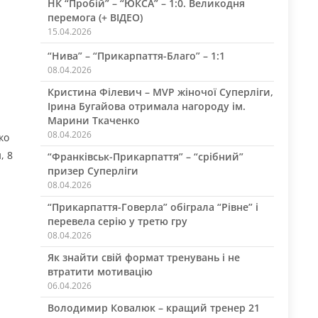
НК “Пробій” – “ЮКСА” – 1:0. Великодня
перемога (+ ВІДЕО)
15.04.2026
“Нива” – “Прикарпаття-Благо” – 1:1
08.04.2026
Кристина Філевич – MVP жіночої Суперліги,
Ірина Бугайова отримала нагороду ім.
Марини Ткаченко
08.04.2026
ко
, 8
“Франківськ-Прикарпаття” – “срібний”
призер Суперліги
08.04.2026
“Прикарпаття-Говерла” обіграла “Рівне” і
перевела серію у третю гру
08.04.2026
Як знайти свій формат тренувань і не
втратити мотивацію
06.04.2026
Володимир Ковалюк – кращий тренер 21