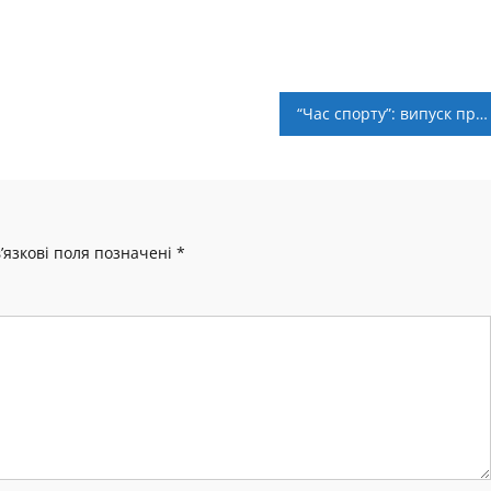
“Час спорту”: випуск програми від 16 лютого
’язкові поля позначені
*