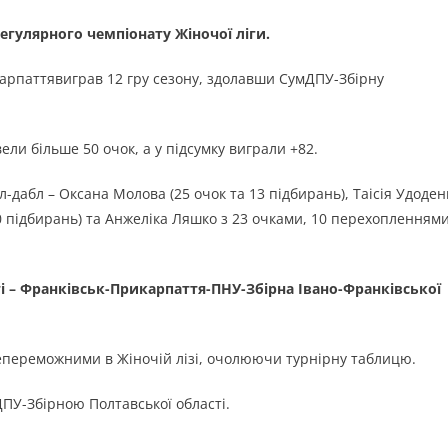
егулярного чемпіонату Жіночої ліги.
карпаттявиграв 12 гру сезону, здолавши СумДПУ-Збірну
ели більше 50 очок, а у підсумку виграли +82.
дабл – Оксана Молова (25 очок та 13 підбирань), Таісія Удоден
 10 підбирань) та Анжеліка Ляшко з 23 очками, 10 перехопленнями
 – Франківськ-Прикарпаття-ПНУ-Збірна Івано-Франківської
епереможними в Жіночій лізі, очолюючи турнірну таблицю.
ДПУ-Збірною Полтавської області.