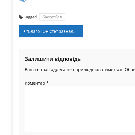
ФБУ
Tagged
баскетбол
Навігація
“Благо-Юність” зазнала поразки у другому спарингу міжсезоння
записів
Залишити відповідь
Ваша e-mail адреса не оприлюднюватиметься.
Обов
Коментар
*