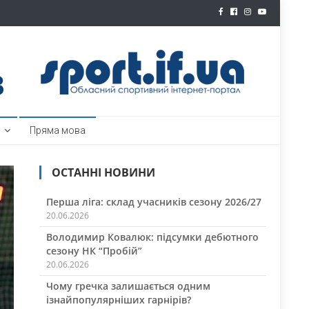
ртал
Пряма мова
ОСТАННІ НОВИНИ
Перша ліга: склад учасників сезону 2026/27
20.06.2026
Володимир Ковалюк: підсумки дебютного
сезону НК “Пробій”
20.06.2026
Чому гречка залишається одним
ізнайпопулярніших гарнірів?