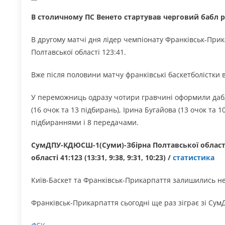
В столичному ПС Венето стартував черговий бабл р
В другому матчі дня лідер чемпіонату Франківськ-При
Полтавської області 123:41.
Вже після половини матчу франківські баскетболістки в
У переможниць одразу чотири гравчині оформили дабл-
(16 очок та 13 підбирань), Ірина Бугайова (13 очок та
підбираннями і 8 передачами.
СумДПУ-КДЮСШ-1(Суми)-Збірна Полтавської області
області 41:123 (13:31, 9:38, 9:31, 10:23) /
статистика
Київ-Баскет та Франківськ-Прикарпаття залишились н
Франківськ-Прикарпаття сьогодні ще раз зіграє зі Сум