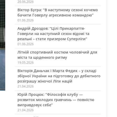
20.06.2026
Віктор Бугра: “В наступному сезоні хочемо
бачити Говерлу агресивною командою”
01.06.2026
Андрій Дроздов: “Цілі Прикарпаття-
Говерли на наступний сезон відомі та
реальні – стати призером Суперліги”
01.06.2026
Літній спортивний костюм чоловічий для
міста та щоденного ритму
19.05.2026
Вікторія Даньчак і Марта Федик – у складі
збірної України на підготовку до дебютного
розіграшу жіночої Ліги націй
21.04.2026
Юрій Процюк: “Філософія клубу —
розвиток молодих гравчинь — повністю
виправдовує себе”
21.04.2026