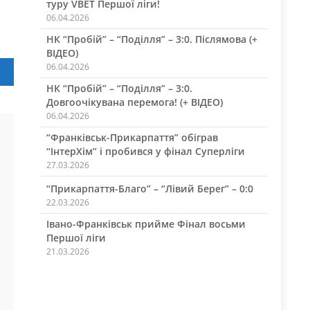
туру VBET Першої ліги!
06.04.2026
НК “Пробій” – “Поділля” – 3:0. Післямова (+
ВІДЕО)
06.04.2026
НК “Пробій” – “Поділля” – 3:0.
Довгоочікувана перемога! (+ ВІДЕО)
06.04.2026
“Франківськ-Прикарпаття” обіграв
“ІнтерХім” і пробився у фінал Суперліги
27.03.2026
“Прикарпаття-Благо” – “Лівий Берег” – 0:0
22.03.2026
Івано-Франківськ прийме Фінал восьми
Першої ліги
21.03.2026