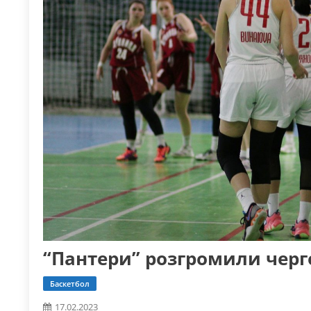
“Пантери” розгромили черг
Баскетбол
17.02.2023