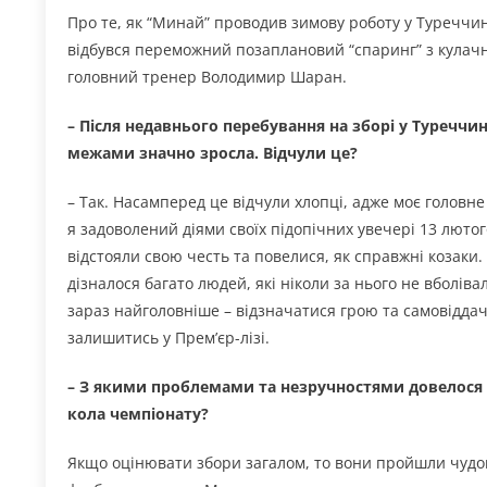
Про те, як “Минай” проводив зимову роботу у Туреччині
відбувся переможний позаплановий “спаринг” з кулачн
головний тренер Володимир Шаран.
– Після недавнього перебування на зборі у Туреччині 
межами значно зросла. Відчули це?
– Так. Насамперед це відчули хлопці, адже моє головне
я задоволений діями своїх підопічних увечері 13 люто
відстояли свою честь та повелися, як справжні козаки
дізналося багато людей, які ніколи за нього не вболів
зараз найголовніше – відзначатися грою та самовіддач
залишитись у Прем’єр-лізі.
– З якими проблемами та незручностями довелося 
кола чемпіонату?
Якщо оцінювати збори загалом, то вони пройшли чудов