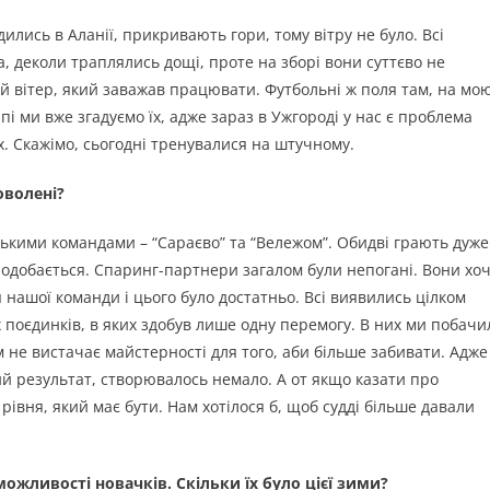
ились в Аланії, прикривають гори, тому вітру не було. Всі
, деколи траплялись дощі, проте на зборі вони суттєво не
й вітер, який заважав працювати. Футбольні ж поля там, на мо
і ми вже згадуємо їх, адже зараз в Ужгороді у нас є проблема
. Скажімо, сьогодні тренувалися на штучному.
оволені?
йськими командами – “Сараєво” та “Вележом”. Обидві грають дуже
 подобається. Спаринг-партнери загалом були непогані. Вони хоч
я нашої команди і цього було достатньо. Всі виявились цілком
поєдинків, в яких здобув лише одну перемогу. В них ми побачи
м не вистачає майстерності для того, аби більше забивати. Адже
ий результат, створювалось немало. А от якщо казати про
 рівня, який має бути. Нам хотілося б, щоб судді більше давали
ожливості новачків. Скільки їх було цієї зими?