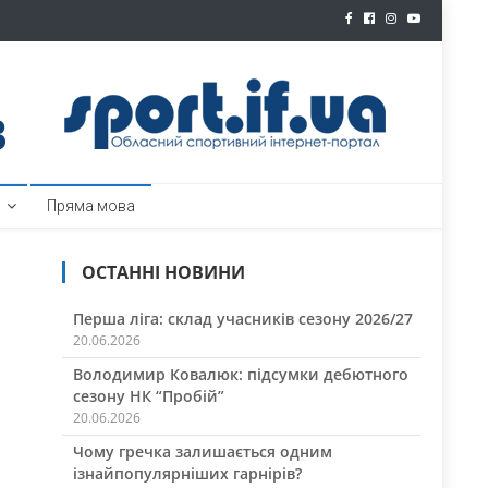
ртал
Пряма мова
ОСТАННІ НОВИНИ
Перша ліга: склад учасників сезону 2026/27
20.06.2026
Володимир Ковалюк: підсумки дебютного
сезону НК “Пробій”
20.06.2026
Чому гречка залишається одним
ізнайпопулярніших гарнірів?