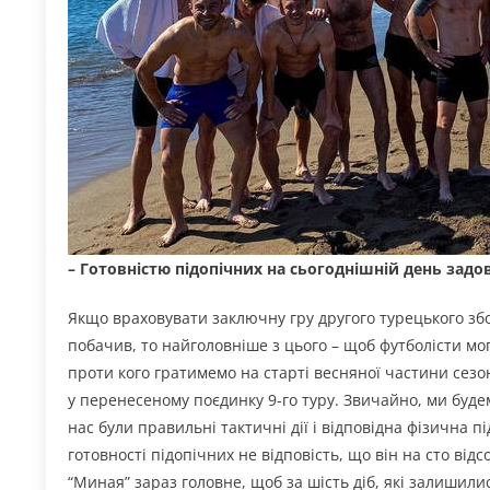
– Готовністю підопічних на сьогоднішній день задо
Якщо враховувати заключну гру другого турецького збо
побачив, то найголовніше з цього – щоб футболісти мо
проти кого гратимемо на старті весняної частини сезо
у перенесеному поєдинку 9-го туру. Звичайно, ми будем
нас були правильні тактичні дії і відповідна фізична 
готовності підопічних не відповість, що він на сто від
“Миная” зараз головне, щоб за шість діб, які залишили