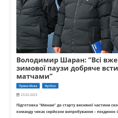
Володимир Шаран: “Всі вже 
зимової паузи добряче вст
матчами”
Пряма Мова
Футбол
23.02.2023
Підготовка “Минаю” до старту весняної частини се
команду чекає серйозне випробування – поєдинок 