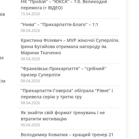
НК “Пробій” – “ЮКСА” – 1:0. Великодня
перемога (+ ВІДЕО)
вів
15.04.2026
“Нива” – “Прикарпаття-Благо” – 1:1
08.04.2026
Кристина Філевич – MVP жіночої Суперліги,
Ірина Бугайова отримала нагороду ім.
Марини Ткаченко
ак
08.04.2026
“Франківськ-Прикарпаття” – “срібний”
призер Суперліги
сім
08.04.2026
“Прикарпаття-Говерла” обіграла “Рівне” і
перевела серію у третю гру
08.04.2026
Як знайти свій формат тренувань і не
втратити мотивацію
06.04.2026
Володимир Ковалюк – кращий тренер 21