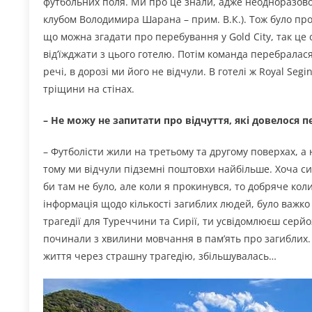
футбольних поля. Ми про це знали, адже неодноразово 
клубом Володимира Шарана – прим. В.К.). Тож було про
що можна згадати про перебування у Gold City, так це 
від’їжджати з цього готелю. Потім команда перебралася
речі, в дорозі ми його не відчули. В готелі ж Royal S
тріщини на стінах.
– Не можу не запитати про відчуття, які довелося 
– Футболісти жили на третьому та другому поверхах, а
тому ми відчули підземні поштовхи найбільше. Хоча сил
би там не було, але коли я прокинувся, то добряче коли
інформація щодо кількості загиблих людей, було важко 
трагедії для Туреччини та Сирії, ти усвідомлюєш серй
починали з хвилини мовчання в пам’ять про загиблих. 
життя через страшну трагедію, збільшувалась…