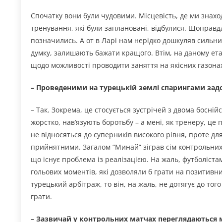
Спочатку вони були чудовими. Місцевість, де ми знаход
тренування, які були заплановані, відбулися. Щоправда
позначились. А от в Ларі нам нерідко дошкуляв сильни
думку, залишають бажати кращого. Втім, на даному етап
щодо можливості проводити заняття на якісних газонах
– Проведеними на турецькій землі спарингами зад
– Так. Зокрема, це стосується зустрічей з двома босні
жорстко, нав’язують боротьбу – а мені, як тренеру, це
не відносяться до суперників високого рівня, проте дл
прийнятними. Загалом “Минай” зіграв сім контрольних 
що існує проблема із реалізацією. На жаль, футболіста
гольових моментів, які дозволяли б грати на позитивн
турецький арбітраж, то він, на жаль, не дотягує до того
грати.
– Зазвичай у контрольних матчах переглядаються м