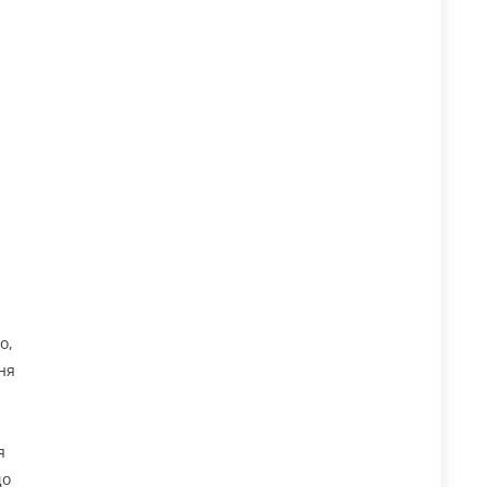
о,
ня
я
що