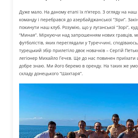
Дуже мало. На даному етапі їх п’ятеро. З огляду на наш
команду і перебрався до азербайджанської “Зіри”. Закі
покинути наш клуб. Розумію, що у луганської “Зорі”, ку
“Миная”. Міркуючи над запрошенням нових гравців, ми х
футболістів, яких переглядали у Туреччині, сподіваюсь
турецький збір прилетіло двоє новачків – Сергій Петьк
легіонер Михайло Гечєв. Ще до нас повинен приїхати 
добре знаю. Ми його беремо в оренду. На таких же умо
складу донецького “Шахтаря”.