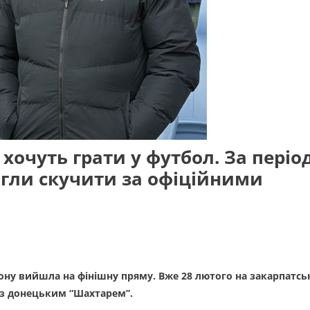
хочуть грати у футбол. За періо
игли скучити за офіційними
зону вийшла на фінішну пряму. Вже 28 лютого на закарпатсь
із донецьким “Шахтарем”.