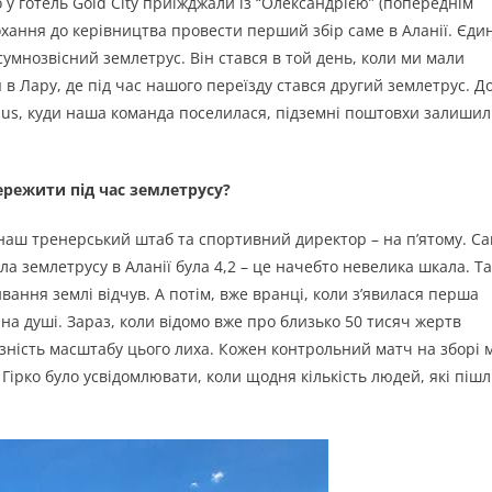
у готель Gold City приїжджали із “Олександрією” (попереднім
хання до керівництва провести перший збір саме в Аланії. Єди
сумнозвісний землетрус. Він стався в той день, коли ми мали
 в Лару, де під час нашого переїзду стався другий землетрус. Д
eginus, куди наша команда поселилася, підземні поштовхи залиши
пережити під час землетрусу?
 наш тренерський штаб та спортивний директор – на п’ятому. С
а землетрусу в Аланії була 4,2 – це начебто невелика шкала. Та
вання землі відчув. А потім, вже вранці, коли з’явилася перша
на душі. Зараз, коли відомо вже про близько 50 тисяч жертв
озність масштабу цього лиха. Кожен контрольний матч на зборі 
Гірко було усвідомлювати, коли щодня кількість людей, які пішл