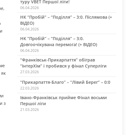
туру VBET Першої ліги!
06.04.2026
не,
НК “Пробій” – “Поділля” – 3:0. Післямова (+
ВІДЕО)
о
06.04.2026
ли
НК “Пробій” – “Поділля” – 3:0.
Довгоочікувана перемога! (+ ВІДЕО)
06.04.2026
“Франківськ-Прикарпаття” обіграв
аме
“ІнтерХім” і пробився у фінал Суперліги
27.03.2026
 як
“Прикарпаття-Благо” – “Лівий Берег” – 0:0
22.03.2026
ми
Івано-Франківськ прийме Фінал восьми
и з
Першої ліги
21.03.2026