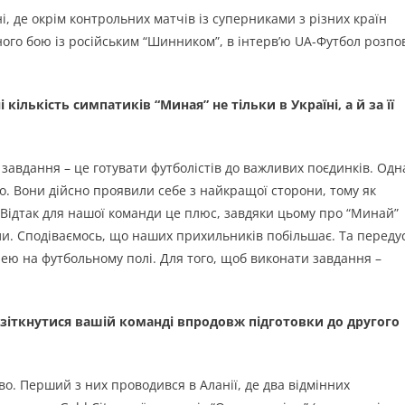
, де окрім контрольних матчів із суперниками з різних країн
ого бою із російським “Шинником”, в інтерв’ю UA-Футбол розпо
кількість симпатиків “Миная” не тільки в Україні, а й за її
 завдання – це готувати футболістів до важливих поєдинків. Одн
го. Вони дійсно проявили себе з найкращої сторони, тому як
. Відтак для нашої команди це плюс, завдяки цьому про “Минай”
али. Сподіваємось, що наших прихильників побільшає. Та переду
ею на футбольному полі. Для того, щоб виконати завдання –
зіткнутися вашій команді впродовж підготовки до другого
о. Перший з них проводився в Аланії, де два відмінних