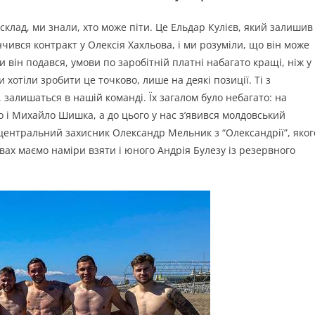
 склад, ми знали, хто може піти. Це Ельдар Кулієв, який залишив
нчився контракт у Олексія Хахльова, і ми розуміли, що він може
ди він подався, умови по заробітній платні набагато кращі, ніж у
отіли зробити це точково, лише на деякі позиції. Ті з
, залишаться в нашій команді. Їх загалом було небагато: на
о і Михайло Шишка, а до цього у нас з’явився молдовський
центральний захисник Олександр Мельник з “Олександрії”, яког
вах маємо наміри взяти і юного Андрія Булезу із резервного