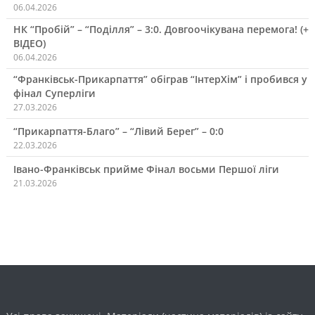
06.04.2026
НК “Пробій” – “Поділля” – 3:0. Довгоочікувана перемога! (+
ВІДЕО)
06.04.2026
“Франківськ-Прикарпаття” обіграв “ІнтерХім” і пробився у
фінал Суперліги
27.03.2026
“Прикарпаття-Благо” – “Лівий Берег” – 0:0
22.03.2026
Івано-Франківськ прийме Фінал восьми Першої ліги
21.03.2026