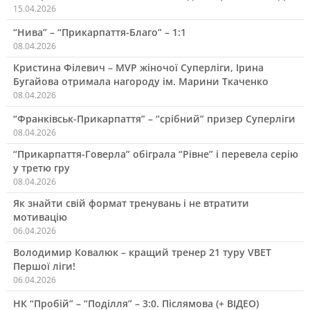
15.04.2026
“Нива” – “Прикарпаття-Благо” – 1:1
08.04.2026
Кристина Філевич – MVP жіночої Суперліги, Ірина
Бугайова отримала нагороду ім. Марини Ткаченко
08.04.2026
“Франківськ-Прикарпаття” – “срібний” призер Суперліги
08.04.2026
“Прикарпаття-Говерла” обіграла “Рівне” і перевела серію
у третю гру
08.04.2026
Як знайти свій формат тренувань і не втратити
мотивацію
06.04.2026
Володимир Ковалюк – кращий тренер 21 туру VBET
Першої ліги!
06.04.2026
НК “Пробій” – “Поділля” – 3:0. Післямова (+ ВІДЕО)