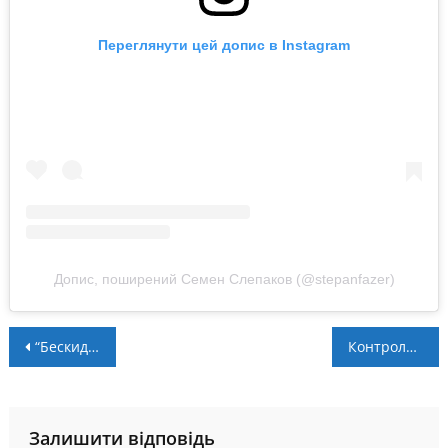
Переглянути цей допис в Instagram
Допис, поширений Семен Слепаков (@stepanfazer)
Навігація
“Бескид” Надвірна – чемпіон Надвірнянщини з міні-футболу
Контрольний матч. ЛНЗ – Прикарпаття – 3:1
записів
Залишити відповідь