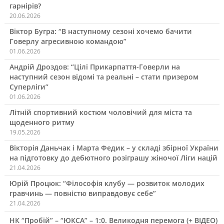
гарнірів?
20.06.2026
Віктор Бугра: “В наступному сезоні хочемо бачити
Говерлу агресивною командою”
01.06.2026
Андрій Дроздов: “Цілі Прикарпаття-Говерли на
наступний сезон відомі та реальні – стати призером
Суперліги”
01.06.2026
Літній спортивний костюм чоловічий для міста та
щоденного ритму
19.05.2026
Вікторія Даньчак і Марта Федик – у складі збірної України
на підготовку до дебютного розіграшу жіночої Ліги націй
21.04.2026
Юрій Процюк: “Філософія клубу — розвиток молодих
гравчинь — повністю виправдовує себе”
21.04.2026
НК “Пробій” – “ЮКСА” – 1:0. Великодня перемога (+ ВІДЕО)