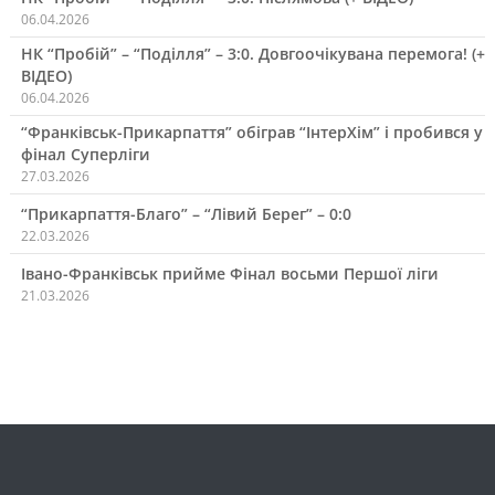
06.04.2026
НК “Пробій” – “Поділля” – 3:0. Довгоочікувана перемога! (+
ВІДЕО)
06.04.2026
“Франківськ-Прикарпаття” обіграв “ІнтерХім” і пробився у
фінал Суперліги
27.03.2026
“Прикарпаття-Благо” – “Лівий Берег” – 0:0
22.03.2026
Івано-Франківськ прийме Фінал восьми Першої ліги
21.03.2026