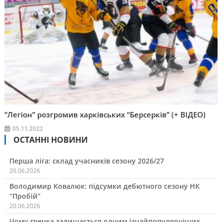
“Легіон” розгромив харківських “Берсерків” (+ ВІДЕО)
05.11.2022
ОСТАННІ НОВИНИ
Перша ліга: склад учасників сезону 2026/27
20.06.2026
Володимир Ковалюк: підсумки дебютного сезону НК
“Пробій”
20.06.2026
Чому гречка залишається одним ізнайпопулярніших