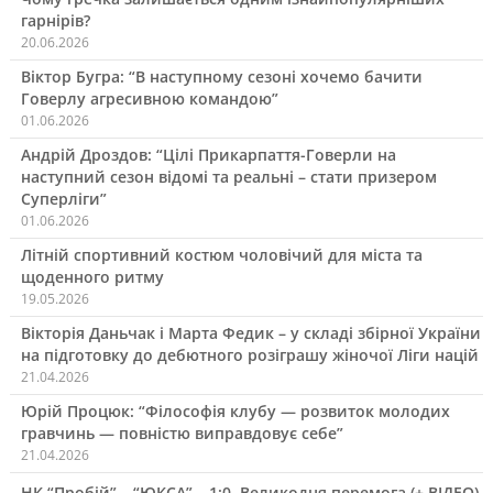
гарнірів?
20.06.2026
Віктор Бугра: “В наступному сезоні хочемо бачити
Говерлу агресивною командою”
01.06.2026
Андрій Дроздов: “Цілі Прикарпаття-Говерли на
наступний сезон відомі та реальні – стати призером
Суперліги”
01.06.2026
Літній спортивний костюм чоловічий для міста та
щоденного ритму
19.05.2026
Вікторія Даньчак і Марта Федик – у складі збірної України
на підготовку до дебютного розіграшу жіночої Ліги націй
21.04.2026
Юрій Процюк: “Філософія клубу — розвиток молодих
гравчинь — повністю виправдовує себе”
21.04.2026
НК “Пробій” – “ЮКСА” – 1:0. Великодня перемога (+ ВІДЕО)