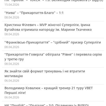
15.04.2026
“Нива” – “Прикарпаття-Благо” – 1:1
08.04.2026
Кристина Філевич – MVP жіночої Суперліги, Ірина
Бугайова отримала нагороду ім. Марини Ткаченко
08.04.2026
“Франківськ-Прикарпаття” – “срібний” призер Суперліги
08.04.2026
“Прикарпаття-Говерла” обіграла “Рівне” і перевела серію
у третю гру
08.04.2026
Як знайти свій формат тренувань і не втратити
мотивацію
06.04.2026
Володимир Ковалюк – кращий тренер 21 туру VBET
Першої ліги!
06.04.2026
НК “Пробій” – “Поділля” – 3:0. Післямова (+ ВІДЕО)