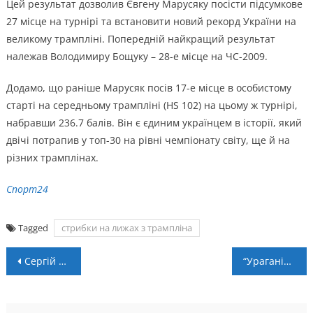
Цей результат дозволив Євгену Марусяку посісти підсумкове
27 місце на турнірі та встановити новий рекорд України на
великому трампліні. Попередній найкращий результат
належав Володимиру Бощуку – 28-е місце на ЧС-2009.
Додамо, що раніше Марусяк посів 17-е місце в особистому
старті на середньому трампліні (HS 102) на цьому ж турнірі,
набравши 236.7 балів. Він є єдиним українцем в історії, який
двічі потрапив у топ-30 на рівні чемпіонату світу, ще й на
різних трамплінах.
Спорт24
Tagged
стрибки на лижах з трампліна
Навігація
Сергій Аврахов: “Добре підготувались, будем намагатись вигравати”
“Ураганівець” Даниїл Абакшин двічі забив збірній Польщі
записів