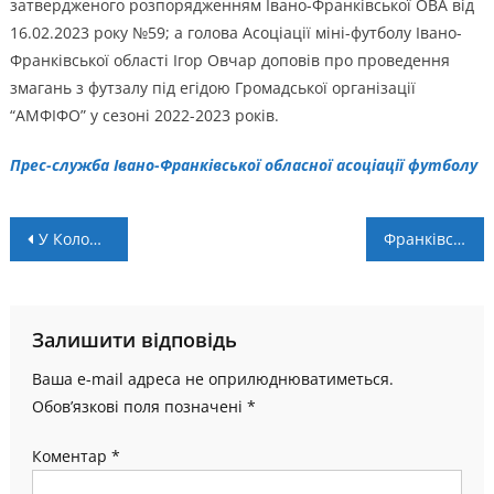
затвердженого розпорядженням Івано-Франківської ОВА від
16.02.2023 року №59; а голова Асоціації міні-футболу Івано-
Франківської області Ігор Овчар доповів про проведення
змагань з футзалу під егідою Громадської організації
“АМФІФО” у сезоні 2022-2023 років.
Прес-служба Івано-Франківської обласної асоціації футболу
Навігація
У Коломиї відбувся турнір з гандболу серед дітей (+ ВІДЕО)
Франківські дзюдоїсти успішно виступили на міжнародному турнірі у Польщі
записів
Залишити відповідь
Ваша e-mail адреса не оприлюднюватиметься.
Обов’язкові поля позначені
*
Коментар
*