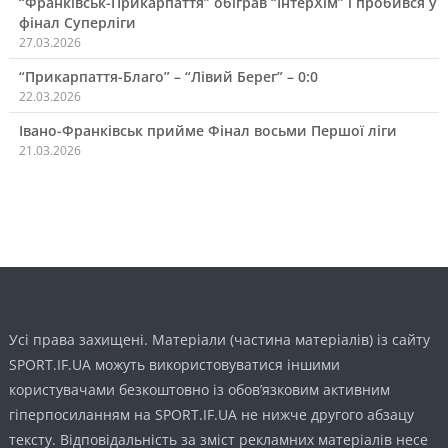
“Франківськ-Прикарпаття” обіграв “ІнтерХім” і пробився у
фінал Суперліги
27.03.2026
“Прикарпаття-Благо” – “Лівий Берег” – 0:0
22.03.2026
Івано-Франківськ прийме Фінал восьми Першої ліги
21.03.2026
Усі права захищені. Матеріали (частина матеріалів) із сайту
SPORT.IF.UA можуть використовуватися іншими
користувачами безкоштовно із обов’язковим активним
гіперпосиланням на SPORT.IF.UA не нижче другого абзацу
тексту. Відповідальність за зміст рекламних матеріалів несе