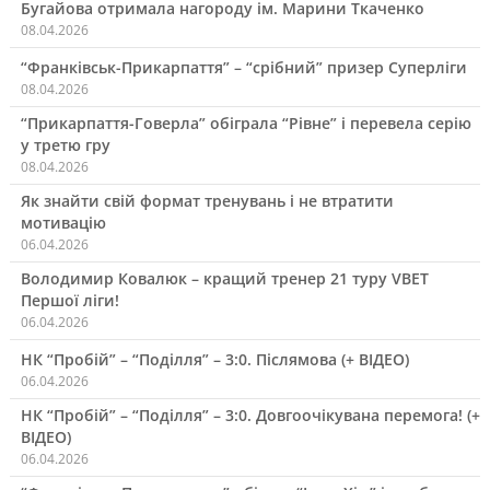
Бугайова отримала нагороду ім. Марини Ткаченко
08.04.2026
“Франківськ-Прикарпаття” – “срібний” призер Суперліги
08.04.2026
“Прикарпаття-Говерла” обіграла “Рівне” і перевела серію
у третю гру
08.04.2026
Як знайти свій формат тренувань і не втратити
мотивацію
06.04.2026
Володимир Ковалюк – кращий тренер 21 туру VBET
Першої ліги!
06.04.2026
НК “Пробій” – “Поділля” – 3:0. Післямова (+ ВІДЕО)
06.04.2026
НК “Пробій” – “Поділля” – 3:0. Довгоочікувана перемога! (+
ВІДЕО)
06.04.2026