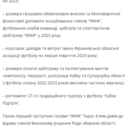
на 2023;
– розміри грошових обов’язкових внесків та безповоротної
фінансової допомоги асоційованих членів “ІФАФ”,
футбольних клубів (команд), арбітрів та спостерігачів
арбітражу “ІФАФ” у 2023 році;
– кошторис доходів та витрат Івано-Франківської обласної
асоціації футболу на перше півріччя 2023 року;
– розміри оплати арбітражу та інспектування матчів
чемпіонату, першості, розіграшу Кубку та Суперкубку області
з футболу сезону 2022-2023 років (весняна частина змагань);
– регламент 27-го традиційного турніру з футболу “Кубок
Підгір’я”.
Також перший заступник голови “ІФАФ” Тарас Клим довів до
відома членів Виконкому рішення Ради оборони області,