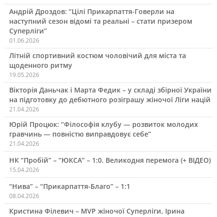
Андрій Дроздов: “Цілі Прикарпаття-Говерли на
наступний сезон відомі та реальні – стати призером
Суперліги”
01.06.2026
Літній спортивний костюм чоловічий для міста та
щоденного ритму
19.05.2026
Вікторія Даньчак і Марта Федик – у складі збірної України
на підготовку до дебютного розіграшу жіночої Ліги націй
21.04.2026
Юрій Процюк: “Філософія клубу — розвиток молодих
гравчинь — повністю виправдовує себе”
21.04.2026
НК “Пробій” – “ЮКСА” – 1:0. Великодня перемога (+ ВІДЕО)
15.04.2026
“Нива” – “Прикарпаття-Благо” – 1:1
08.04.2026
Кристина Філевич – MVP жіночої Суперліги, Ірина