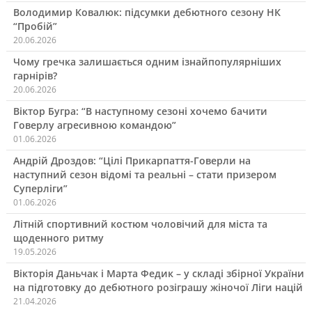
Володимир Ковалюк: підсумки дебютного сезону НК
“Пробій”
20.06.2026
Чому гречка залишається одним ізнайпопулярніших
гарнірів?
20.06.2026
Віктор Бугра: “В наступному сезоні хочемо бачити
Говерлу агресивною командою”
01.06.2026
Андрій Дроздов: “Цілі Прикарпаття-Говерли на
наступний сезон відомі та реальні – стати призером
Суперліги”
01.06.2026
Літній спортивний костюм чоловічий для міста та
щоденного ритму
19.05.2026
Вікторія Даньчак і Марта Федик – у складі збірної України
на підготовку до дебютного розіграшу жіночої Ліги націй
21.04.2026