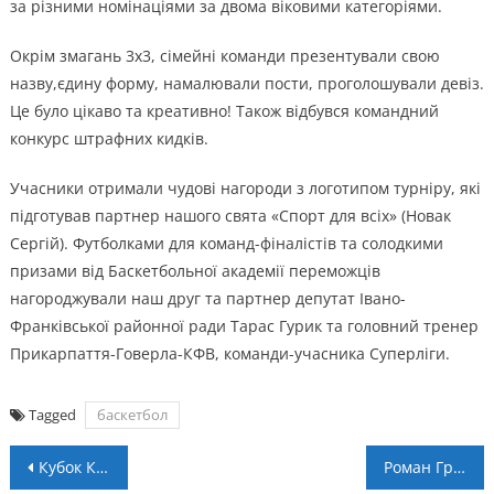
за різними номінаціями за двома віковими категоріями.
Окрім змагань 3х3, сімейні команди презентували свою
назву,єдину форму, намалювали пости, проголошували девіз.
Це було цікаво та креативно! Також відбувся командний
конкурс штрафних кидків.
Учасники отримали чудові нагороди з логотипом турніру, які
підготував партнер нашого свята «Спорт для всіх» (Новак
Сергій). Футболками для команд-фіналістів та солодкими
призами від Баскетбольної академії переможців
нагороджували наш друг та партнер депутат Івано-
Франківської районної ради Тарас Гурик та головний тренер
Прикарпаття-Говерла-КФВ, команди-учасника Суперліги.
Tagged
баскетбол
Навігація
Кубок Коломийського району з футзалу: пряма трансляція фінального матчу
Роман Григорчук: “Ми приймаємо результат таким, яким він є”