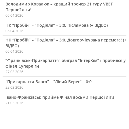
Володимир Ковалюк – кращий тренер 21 туру VBET
Першої ліги!
06.04.2026
НК “Пробій” – “Поділля” – 3:0. Післямова (+ ВІДЕО)
06.04.2026
НК “Пробій” – “Поділля” – 3:0. Довгоочікувана перемога! (+
ВІДЕО)
06.04.2026
“Франківськ-Прикарпаття” обіграв “ІнтерХім” і пробився у
фінал Суперліги
27.03.2026
“Прикарпаття-Благо” – “Лівий Берег” – 0:0
22.03.2026
Івано-Франківськ прийме Фінал восьми Першої ліги
21.03.2026