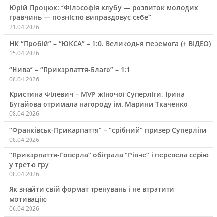
Юрій Процюк: “Філософія клубу — розвиток молодих
гравчинь — повністю виправдовує себе”
21.04.2026
НК “Пробій” – “ЮКСА” – 1:0. Великодня перемога (+ ВІДЕО)
15.04.2026
“Нива” – “Прикарпаття-Благо” – 1:1
08.04.2026
Кристина Філевич – MVP жіночої Суперліги, Ірина
Бугайова отримала нагороду ім. Марини Ткаченко
08.04.2026
“Франківськ-Прикарпаття” – “срібний” призер Суперліги
08.04.2026
“Прикарпаття-Говерла” обіграла “Рівне” і перевела серію
у третю гру
08.04.2026
Як знайти свій формат тренувань і не втратити
мотивацію
06.04.2026