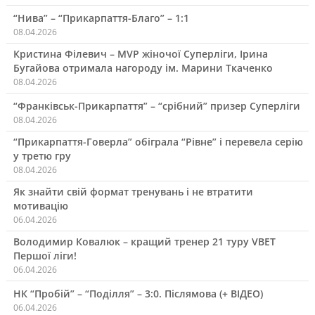
“Нива” – “Прикарпаття-Благо” – 1:1
08.04.2026
Кристина Філевич – MVP жіночої Суперліги, Ірина
Бугайова отримала нагороду ім. Марини Ткаченко
08.04.2026
“Франківськ-Прикарпаття” – “срібний” призер Суперліги
08.04.2026
“Прикарпаття-Говерла” обіграла “Рівне” і перевела серію
у третю гру
08.04.2026
Як знайти свій формат тренувань і не втратити
мотивацію
06.04.2026
Володимир Ковалюк – кращий тренер 21 туру VBET
Першої ліги!
06.04.2026
НК “Пробій” – “Поділля” – 3:0. Післямова (+ ВІДЕО)
06.04.2026