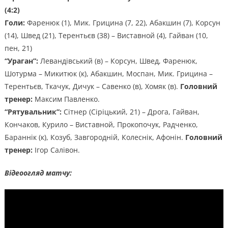
(4:2)
Голи:
Фаренюк (1), Мик. Грицина (7, 22), Абакшин (7), Корсун
(14), Швед (21), Терентьєв (38) – Виставной (4), Гайван (10,
пен, 21)
“Ураган”:
Левандівський (в) – Корсун, Швед, Фаренюк,
Шотурма – Микитюк (к), Абакшин, Моспан, Мик. Грицина –
Терентьєв, Ткачук, Дичук – Савенко (в), Хомяк (в).
Головний
тренер:
Максим Павленко.
“Рятувальник”:
Сітнер (Сіріцький, 21) – Дрога, Гайван,
Кончаков, Курило – Виставной, Прокопочук, Радченко,
Бараннік (к), Козуб, Завгородній, Колеснік, Афонін.
Головний
тренер:
Ігор Салівон.
Відеоогляд матчу: