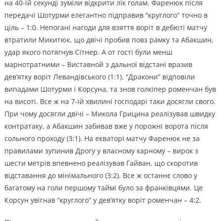
на 40-ій секунді зуміли відкрити лік голам. Фаренюк після
передачі Шотурми елегантно підправив “круглого” точно в
ціль – 1:0. Непогані нагоди для взяття воріт в дебюті матчу
втратили Микитюк, що двічі пробив повз рамку та Абакшин,
удар якого потягнув Сітнер. А от гості були менш
марнотратними – Виставной з дальної відстані вразив
дев’ятку воріт Левандівського (1:1). “Дракони” відповіли
випадами Шотурми і Корсуна, та знов голкіпер роменчан був
на висоті. Все ж на 7-ій хвилині господарі таки досягли свого.
При чому досягли двічі – Микола Грицина реалізував швидку
контратаку, а Абакшин забивав вже у порожні ворота після
сольного проходу (3:1). На екваторі матчу Фаренюк не за
правилами зупинив Дрогу у власному карному – вирок з
шести метрів впевнено реалізував Гайван, що скоротив
відставання до мінімального (3:2). Все ж останнє слово у
багатому на голи першому таймі було за франківцями. Це
Корсун увігнав “круглого” у дев’ятку воріт роменчан – 4:2.