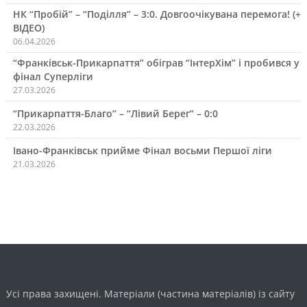
НК “Пробій” – “Поділля” – 3:0. Довгоочікувана перемога! (+
ВІДЕО)
06.04.2026
“Франківськ-Прикарпаття” обіграв “ІнтерХім” і пробився у
фінал Суперліги
27.03.2026
“Прикарпаття-Благо” – “Лівий Берег” – 0:0
22.03.2026
Івано-Франківськ прийме Фінал восьми Першої ліги
21.03.2026
Усі права захищені. Матеріали (частина матеріалів) із сайту