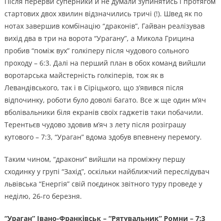
Після перерви суперники й не думали зупинятись і протягом
стартових двох хвилин відзначились тричі (!). Швед як по
нотах завершив комбінацію “драконів”, Гайван реалізував
вихід два в три на ворота “Урагану”, а Микола Грицина
пробив “поміж вух” голкіперу після чудового сольного
проходу – 6:3. Далі на перший план в обох команд вийшли
воротарська майстерність голкіперів, тож як в
Левандівського, так і в Сіріцького, що з’явився після
відпочинку, роботи було доволі багато. Все ж ще один м’яч
вболівальники біля екранів своїх гаджетів таки побачили.
Терентьєв чудово здовив м’яч з лету після розіграшу
кутового – 7:3, “Ураган” вдома здобув впевнену перемогу.
Таким чином, “дракони” вийшли на проміжну першу
сходинку у групі “Захід”, оскільки найближчий переслідувач
львівська “Енергія” свій поєдинок звітного туру проведе у
неділю, 26-го березня.
“Ураган” Івано-Франківськ – “Рятувальник” Ромни – 7:3