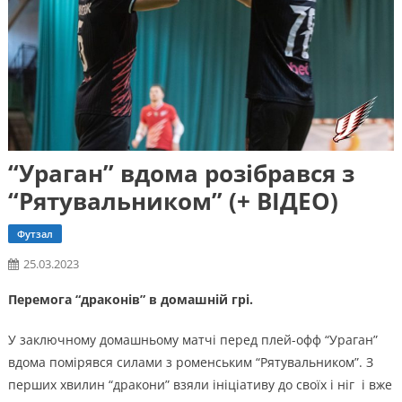
“Ураган” вдома розібрався з
“Рятувальником” (+ ВІДЕО)
Футзал
25.03.2023
Перемога “драконів” в домашній грі.
У заключному домашньому матчі перед плей-офф “Ураган”
вдома помірявся силами з роменським “Рятувальником”. З
перших хвилин “дракони” взяли ініціативу до своїх і ніг і вже