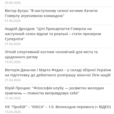
20.06.2026
Віктор Бугра: “В наступному сезоні хочемо бачити
Говерлу агресивною командою”
01.06.2026
Андрій Дроздов: “Цілі Прикарпаття-Говерли на
наступний сезон відомі та реальні – стати призером
Суперліги”
01.06.2026
Літній спортивний костюм чоловічий для міста та
щоденного ритму
19.05.2026
Вікторія Даньчак і Марта Федик – у складі збірної України
на підготовку до дебютного розіграшу жіночої Ліги націй
21.04.2026
Юрій Процюк: “Філософія клубу — розвиток молодих
гравчинь — повністю виправдовує себе”
21.04.2026
НК “Пробій” – “ЮКСА” – 1:0. Великодня перемога (+ ВІДЕО)
15.04.2026