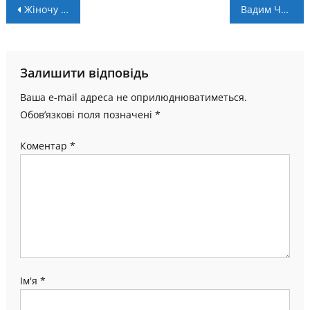
Навігація
Жіночу лігу з баскетболу завершено!
Вадим Червак: “Зроблю все, щоб гідно повернутися у футбол!”
записів
Залишити відповідь
Ваша e-mail адреса не оприлюднюватиметься.
Обов’язкові поля позначені
*
Коментар
*
Ім'я
*