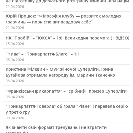
на підготовку до дебютного розіграшу жіночої Ліги націй
21.04.2026
Юрій Процюк: “Філософія клубу — розвиток молодих
гравчинь — повністю виправдовує себе”
21.04.2026
НК “Пробій” – “ЮКСА” – 1:0. Великодня перемога (+ ВІДЕО)
15.04.2026
“Нива” – “Прикарпаття-Благо” – 1:1
08.04.2026
Кристина Філевич – MVP жіночої Суперліги, Ірина
Бугайова отримала нагороду ім. Марини Ткаченко
08.04.2026
“Франківськ-Прикарпаття” – “срібний” призер Суперліги
08.04.2026
“Прикарпаття-Говерла” обіграла “Рівне” і перевела серію
у третю гру
08.04.2026
Як знайти свій формат тренувань і не втратити