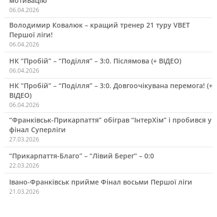
мотивацію
06.04.2026
Володимир Ковалюк – кращий тренер 21 туру VBET
Першої ліги!
06.04.2026
НК “Пробій” – “Поділля” – 3:0. Післямова (+ ВІДЕО)
06.04.2026
НК “Пробій” – “Поділля” – 3:0. Довгоочікувана перемога! (+
ВІДЕО)
06.04.2026
“Франківськ-Прикарпаття” обіграв “ІнтерХім” і пробився у
фінал Суперліги
27.03.2026
“Прикарпаття-Благо” – “Лівий Берег” – 0:0
22.03.2026
Івано-Франківськ прийме Фінал восьми Першої ліги
21.03.2026