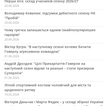
Перша ліга: склад учасників сезону 2026/27
20.06.2026
Володимир Ковалюк: підсумки дебютного сезону НК
“Пробій”
20.06.2026
Чому гречка залишається одним ізнайпопулярніших
гарнірів?
20.06.2026
Віктор Бугра: “В наступному сезоні хочемо бачити
Говерлу агресивною командою”
01.06.2026
Андрій Дроздов: “Цілі Прикарпаття-Говерли на
наступний сезон відомі та реальні – стати призером
Суперліги”
01.06.2026
Літній спортивний костюм чоловічий для міста та
щоденного ритму
19.05.2026
Вікторія Даньчак і Марта Федик – у складі збірної України