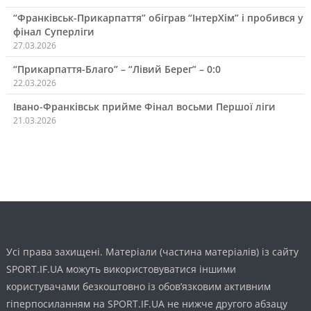
“Франківськ-Прикарпаття” обіграв “ІнтерХім” і пробився у
фінал Суперліги
27.03.2026
“Прикарпаття-Благо” – “Лівий Берег” – 0:0
22.03.2026
Івано-Франківськ прийме Фінал восьми Першої ліги
21.03.2026
Усі права захищені. Матеріали (частина матеріалів) із сайту
SPORT.IF.UA можуть використовуватися іншими
користувачами безкоштовно із обов’язковим активним
гіперпосиланням на SPORT.IF.UA не нижче другого абзацу