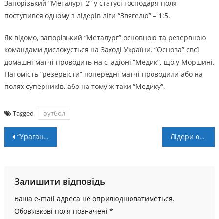
Запорізький “Металург-2” у статусі господаря поля
поступився одному з лідерів ліги “Звягелю” – 1:5.
Як відомо, запорізький “Металург” основною та резервною
командами дислокується на Заході України. “Основа” свої
домашні матчі проводить на стадіоні “Медик”, що у Моршині.
Натомість “резервісти” попередні матчі проводили або на
полях суперників, або на тому ж таки “Медику”.
Tagged
футбол
Навігація
“Ураган” – “Кардинал-Рівнестандарт” – 4:1. Післямова
Лідери обласного чемпіонату розійшлись нічиєю
записів
Залишити відповідь
Ваша e-mail адреса не оприлюднюватиметься.
Обов’язкові поля позначені
*