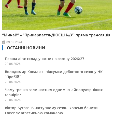
“Минай” – “Прикарпаття-ДЮСШ №3”: пряма трансляція
09.05.2024
ОСТАННІ НОВИНИ
Перша ліга: склад учасників сезону 2026/27
20.06.2026
Володимир Ковалюк: підсумки дебютного сезону НК
“Пробій”
20.06.2026
Чому гречка залишається одним ізнайпопулярніших
гарнірів?
20.06.2026
Віктор Бугра: “В наступному сезоні хочемо бачити
Говерлу агресивною командою”