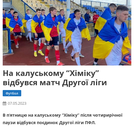
На калуському “Хіміку”
відбувся матч Другої ліги
Футбол
07.05.2023
В п
‘
ятницю на калуському “Хіміку” після чотирирічної
паузи відбувся поєдинок Другої ліги ПФЛ.