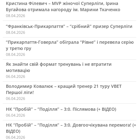
Кристина Філевич – MVP жіночої Суперліги, Ірина
Бугайова отримала нагороду ім. Марини Ткаченко
08.04.2026
“Франківськ-Прикарпаття” – “срібний” призер Суперліги
08.04.2026
“Прикарпаття-Говерла” обіграла “Рівне” і перевела серію
у третю гру
08.04.2026
Як знайти свій формат тренувань і не втратити
мотивацію
06.04.2026
Володимир Ковалюк – кращий тренер 21 туру VBET
Першої ліги!
06.04.2026
НК “Пробій” – “Поділля” – 3:0. Післямова (+ ВІДЕО)
06.04.2026
НК “Пробій” – “Поділля” – 3:0. Довгоочікувана перемога! (+
ВІДЕО)
06.04.2026