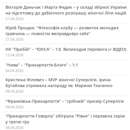
Вікторія Даньчак і Марта Федик – у складі збірної України
на підготовку до дебютного розіграшу жіночої Ліги націй
21.04.2026
Юрій Процюк: “Філософія клубу — розвиток молодих
гравчинь — повністю виправдовує себе”
21.04.2026
НК “Пробій” – “ЮКСА” – 1:0. Великодня перемога (+ ВІДЕО)
15.04.2026
“Нива” – “Прикарпаття-Благо” – 1:1
08.04.2026
Кристина Філевич – MVP жіночої Суперліги, Ірина
Бугайова отримала нагороду ім. Марини Ткаченко
08.04.2026
“Франківськ-Прикарпаття” – “срібний” призер Суперліги
08.04.2026
“Прикарпаття-Говерла” обіграла “Рівне” і перевела серію
у третю гру
08.04.2026