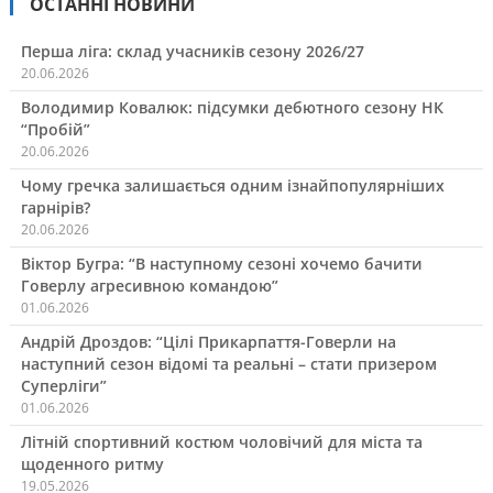
ОСТАННІ НОВИНИ
Перша ліга: склад учасників сезону 2026/27
20.06.2026
Володимир Ковалюк: підсумки дебютного сезону НК
“Пробій”
20.06.2026
Чому гречка залишається одним ізнайпопулярніших
гарнірів?
20.06.2026
Віктор Бугра: “В наступному сезоні хочемо бачити
Говерлу агресивною командою”
01.06.2026
Андрій Дроздов: “Цілі Прикарпаття-Говерли на
наступний сезон відомі та реальні – стати призером
Суперліги”
01.06.2026
Літній спортивний костюм чоловічий для міста та
щоденного ритму
19.05.2026