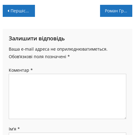
Навігація
Першість області. 19 тур: “Олімп” та “Прикарпаття” розписали мирову
Роман Григорчук: “Кілька відрізків матчу можна назвати ідеальними. В моєму баченні футболу”
записів
Залишити відповідь
Ваша e-mail адреса не оприлюднюватиметься.
Обов’язкові поля позначені
*
Коментар
*
Ім'я
*