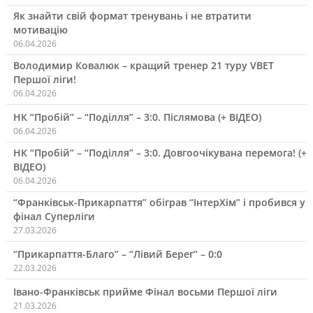
Як знайти свій формат тренувань і не втратити
мотивацію
06.04.2026
Володимир Ковалюк – кращий тренер 21 туру VBET
Першої ліги!
06.04.2026
НК “Пробій” – “Поділля” – 3:0. Післямова (+ ВІДЕО)
06.04.2026
НК “Пробій” – “Поділля” – 3:0. Довгоочікувана перемога! (+
ВІДЕО)
06.04.2026
“Франківськ-Прикарпаття” обіграв “ІнтерХім” і пробився у
фінал Суперліги
27.03.2026
“Прикарпаття-Благо” – “Лівий Берег” – 0:0
22.03.2026
Івано-Франківськ прийме Фінал восьми Першої ліги
21.03.2026