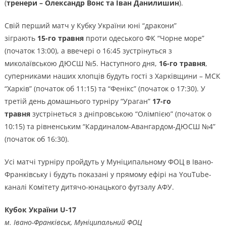
(
тренери – Олександр Вонс та Іван Данилишин
).
Свій перший матч у Кубку України юні “дракони”
зіграють
15-го травня
проти одеського ФК “Чорне море”
(початок 13:00), а ввечері о 16:45 зустрінуться з
миколаївською ДЮСШ №5. Наступного дня,
16-го травня
,
суперниками наших хлопців будуть гості з Харківщини – МСК
“Харків” (початок об 11:15) та “Фенікс” (початок о 17:30). У
третій день домашнього турніру “Ураган”
17-го
травня
зустрінеться з дніпровською “Олімпією” (початок о
10:15) та рівненським “Кардиналом-Авангардом-ДЮСШ №4”
(початок об 16:30).
Усі матчі турніру пройдуть у Муніципальному ФОЦ в Івано-
Франківську і будуть показані у прямому ефірі на YouTube-
каналі Комітету дитячо-юнацького футзалу АФУ.
Кубок України U-17
м. Івано-Франківськ, Муніципальний ФОЦ