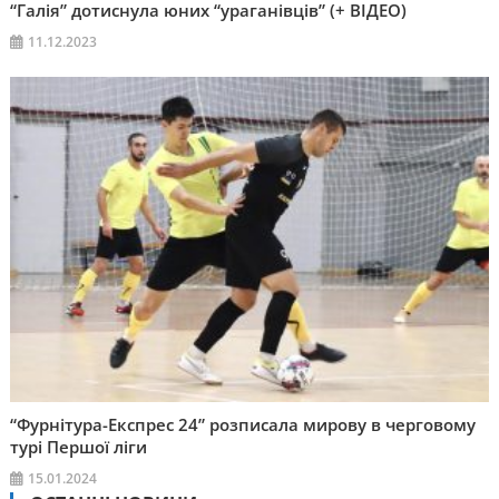
“Галія” дотиснула юних “ураганівців” (+ ВІДЕО)
11.12.2023
“Фурнітура-Експрес 24” розписала мирову в черговому
турі Першої ліги
15.01.2024