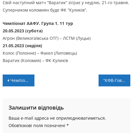
Свій наступний матч “Варатик” зіграє у неділю, 21-го травня.
Суперником коломиян буде ФК “Куликів”.
Чемпіонат ААФУ. Група 1. 11 тур
20.05.2023 (субота)
Агрон (Великогаївська ОТГ) – ЛСТМ (Луцьк)
21.05.2023 (неділя)
Колос (Полонне) – Факел (Липовець)
Варатик (Коломия) – ФК Куликів
Навігація
Чемпіонат області. 16 тур: “Вільхівці” очолюють турнірні перегони
“КФВ-Говерла-2” здобув свою десяту перемогу в чемпіонаті Івано-Франківська
записів
Залишити відповідь
Ваша e-mail адреса не оприлюднюватиметься.
Обов’язкові поля позначені
*