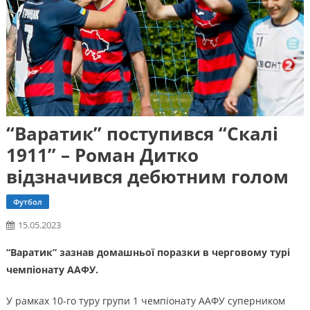
“Варатик” поступився “Скалі
1911” – Роман Дитко
відзначився дебютним голом
Футбол
15.05.2023
“Варатик” зазнав домашньої поразки в черговому турі
чемпіонату ААФУ.
У рамках 10-го туру групи 1 чемпіонату ААФУ суперником