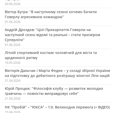
20.06.2026
Віктор Бугра: “В наступному сезоні хочемо бачити
Говерлу агресивною командою”
01.06.2026
Андрій Дроздов: “Цілі Прикарпаття-Говерли на
наступний сезон відомі та реальні – стати призером
Суперліги”
01.06.2026
Літній спортивний костюм чоловічий для міста та
щоденного ритму
19.05.2026
Вікторія Даньчак і Марта Федик – у складі збірної України
на підготовку до дебютного розіграшу жіночої Ліги націй
21.04.2026
Юрій Процюк: “Філософія клубу — розвиток молодих
гравчинь — повністю виправдовує себе”
21.04.2026
НК “Пробій” – “ЮКСА” – 1:0. Великодня перемога (+ ВІДЕО)
15.04.2026