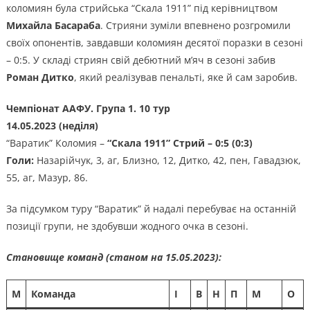
коломиян була стрийська “Скала 1911” під керівництвом
Михайла Басараба
. Стрияни зуміли впевнено розгромили
своїх опонентів, завдавши коломиян десятої поразки в сезоні
– 0:5. У складі стриян свій дебютний м’яч в сезоні забив
Роман Дитко
, який реалізував пенальті, яке й сам заробив.
Чемпіонат ААФУ. Група 1. 10 тур
14.05.2023 (неділя)
“Варатик” Коломия –
“Скала 1911” Стрий – 0:5 (0:3)
Голи:
Назарійчук, 3, аг, Близно, 12, Дитко, 42, пен, Гавадзюк,
55, аг, Мазур, 86.
За підсумком туру “Варатик” й надалі перебуває на останній
позиції групи, не здобувши жодного очка в сезоні.
Становище команд (станом на 15.05.2023):
М
Команда
І
В
Н
П
М
О