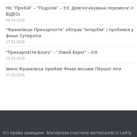
НК “Пробій” – “Поділля” – 3:0. Довгоочікувана перемога! (+
ВІДЕО)
06.04.2026
“Франківськ-Прикарпаття” обіграв “ІнтерХім” і пробився у
фінал Суперліги
27.03.2026
“Прикарпаття-Благо” – “Лівий Берег” – 0:0
22.03.2026
Івано-Франківськ прийме Фінал восьми Першої ліги
21.03.2026
Усі права захищені. Матеріали (частина матеріалів) із сайту