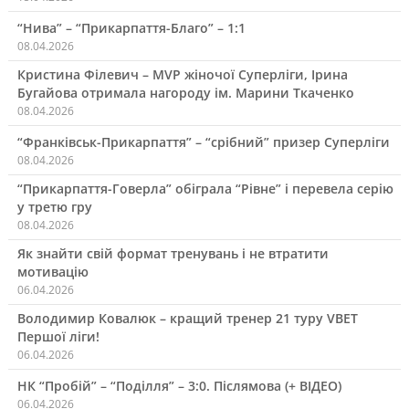
“Нива” – “Прикарпаття-Благо” – 1:1
08.04.2026
Кристина Філевич – MVP жіночої Суперліги, Ірина
Бугайова отримала нагороду ім. Марини Ткаченко
08.04.2026
“Франківськ-Прикарпаття” – “срібний” призер Суперліги
08.04.2026
“Прикарпаття-Говерла” обіграла “Рівне” і перевела серію
у третю гру
08.04.2026
Як знайти свій формат тренувань і не втратити
мотивацію
06.04.2026
Володимир Ковалюк – кращий тренер 21 туру VBET
Першої ліги!
06.04.2026
НК “Пробій” – “Поділля” – 3:0. Післямова (+ ВІДЕО)
06.04.2026