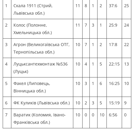
1
Скала 1911 (Стрий,
11
8
1
2
37:6
25
Львівська обл.)
2
Колос (Полонне,
11
7
3
1
25:9
24
Хмельницька обл.)
3
Агрон (Великогаївська ОТГ,
10
7
1
2
17:8
22
Тернопільська обл.)
4
Луцьксантехмонтаж №536
10
4
1
5
22:15
13
(Луцьк)
5
Факел (Липовець,
10
3
1
6
16:25
10
Вінницька обл.)
6
ФК Куликів (Львівська обл.)
10
2
3
5
15:19
9
7
Варатик (Коломия, Івано-
10
0
0
10
6:56
0
Франківська обл.)