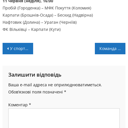
11 червня (неділя), 16:00
Пробій (Городенка) – МФК Покуття (Коломия)
Карпати (Брошнів-Осада) – Бескид (Надвірна)
Нафтовик (Долина) – Ураган (Черніїв)
ФК Вільхівці – Карпати (Кути)
Навігація
У спорткомплексі “Інваспорт” пройде Кубок пам’яті Героїв Національної гвардії України
Команда ІФ ОДЮСШ стала другою у ВЮБЛ серед дівчат 2011 р. н.
записів
Залишити відповідь
Ваша e-mail адреса не оприлюднюватиметься.
Обов’язкові поля позначені
*
Коментар
*