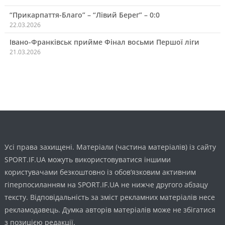
“Прикарпаття-Благо” – “Лівий Берег” – 0:0
22.03.2026
Івано-Франківськ прийме Фінал восьми Першої ліги
21.03.2026
Усі права захищені. Матеріали (частина матеріалів) із сайту
SPORT.IF.UA можуть використовуватися іншими
користувачами безкоштовно із обов’язковим активним
гіперпосиланням на SPORT.IF.UA не нижче другого абзацу
тексту. Відповідальність за зміст рекламних матеріалів несе
рекламодавець. Думка авторів матеріалів може не збігатися
з позицією редакції.