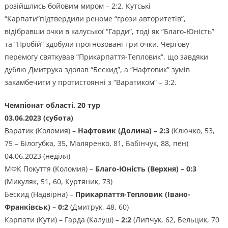
розійшлись бойовим миром – 2:2. Кутські
“Карпати”підтвердили реноме “грози авторитетів”,
відібравши очки в калуської “Гарди”, тоді як “Благо-Юність”
та “Пробій” здобули прогнозовані три очки. Чергову
перемогу святкував “Прикарпаття-Тепловик”, що завдяки
дублю Дмитрука здолав “Бескид”, а “Нафтовик” зумів
закамбечити у протистоянні з “Варатиком” – 3:2.
Чемпіонат області. 20 тур
03.06.2023 (субота)
Варатик (Коломия) –
Нафтовик (Долина) – 2:3
(Ключко, 53,
75 – Білогубка, 35, Маляренко, 81, Бабінчук, 88, пен)
04.06.2023 (неділя)
МФК Покуття (Коломия) –
Благо-Юність (Верхня) – 0:3
(Микуляк, 51, 60, Куртяник, 73)
Бескид (Надвірна) –
Прикарпаття-Тепловик (Івано-
Франківськ) – 0:2
(Дмитрук, 48, 60)
Карпати (Кути) – Гарда (Калуш) –
2:2
(Липчук, 62, Бельцик, 70