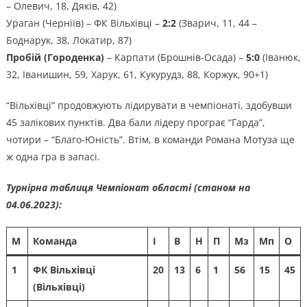
– Олевич, 18, Дяків, 42)
Ураган (Черніїв) – ФК Вільхівці –
2:2
(Зварич, 11, 44 –
Боднарук, 38, Локатир, 87)
Пробій (Городенка)
– Карпати (Брошнів-Осада) –
5:0
(Іванюк,
32, Іванишин, 59, Харук, 61, Кукурудз, 88, Коржук, 90+1)
“Вільхівці” продовжують лідирувати в чемпіонаті, здобувши
45 залікових пунктів. Два бали лідеру програє “Гарда”,
чотири – “Благо-Юність”. Втім, в команди Романа Мотуза ще
ж одна гра в запасі.
Турнірна таблиця Чемпіонат області (станом на
04.06.2023):
М
Команда
І
В
Н
П
Мз
Мп
О
1
ФК Вільхівці
20
13
6
1
56
15
45
(Вільхівці)