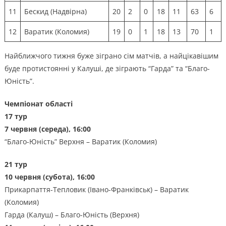
11
Бескид (Надвірна)
20
2
0
18
11
63
6
12
Варатик (Коломия)
19
0
1
18
13
70
1
Найближчого тижня буже зіграно сім матчів, а найцікавішим
буде протистоянні у Калуші, де зіграють “Гарда” та “Благо-
Юність”.
Чемпіонат області
17 тур
7 червня (середа), 16:00
“Благо-Юність” Верхня – Варатик (Коломия)
21 тур
10 червня (субота), 16:00
Прикарпаття-Тепловик (Івано-Франківськ) – Варатик
(Коломия)
Гарда (Калуш) – Благо-Юність (Верхня)