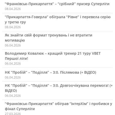
“Франківськ-Прикарпаття” – “срібний” призер Суперліги
08.04.2026
“Прикарпаття-Говерла” обіграла “Рівне” і перевела серію
у третю гру
08.04.2026
Як знайти свій формат тренувань і не втратити
мотивацію
06.04.2026
Володимир Ковалюк – кращий тренер 21 туру VBET
Першої ліги!
06.04.2026
НК “Пробій” – “Поділля” – 3:0. Післямова (+ ВІДЕО)
06.04.2026
НК “Пробій” – “Поділля” – 3:0. Довгоочікувана перемога! (+
ВІДЕО)
06.04.2026
“Франківськ-Прикарпаття” обіграв “ІнтерХім” і пробився у
фінал Суперліги
27.03.2026