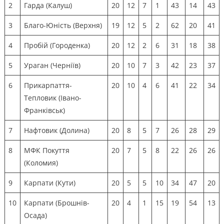
2
Гарда (Калуш)
20
12
7
1
43
14
43
3
Благо-Юність (Верхня)
19
12
5
2
62
20
41
4
Пробій (Городенка)
20
12
2
6
31
18
38
5
Ураган (Черніїв)
20
10
7
3
42
23
37
6
Прикарпаття-
20
10
4
6
41
22
34
Тепловик (Івано-
Франківськ)
7
Нафтовик (Долина)
20
8
5
7
26
28
29
8
МФК Покуття
20
7
5
8
22
26
26
(Коломия)
9
Карпати (Кути)
20
5
5
10
34
47
20
10
Карпати (Брошнів-
20
4
1
15
19
54
13
Осада)