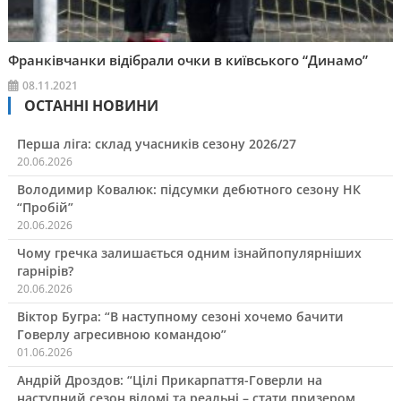
Франківчанки відібрали очки в київського “Динамо”
08.11.2021
ОСТАННІ НОВИНИ
Перша ліга: склад учасників сезону 2026/27
20.06.2026
Володимир Ковалюк: підсумки дебютного сезону НК
“Пробій”
20.06.2026
Чому гречка залишається одним ізнайпопулярніших
гарнірів?
20.06.2026
Віктор Бугра: “В наступному сезоні хочемо бачити
Говерлу агресивною командою”
01.06.2026
Андрій Дроздов: “Цілі Прикарпаття-Говерли на
наступний сезон відомі та реальні – стати призером