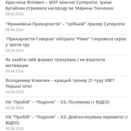
Кристина Філевич – MVP жіночої Суперліги, Ірина
Бугайова отримала нагороду ім. Марини Ткаченко
08.04.2026
“Франківськ-Прикарпаття” – “срібний” призер Суперліги
08.04.2026
“Прикарпаття-Говерла” обіграла “Рівне” і перевела серію
у третю гру
08.04.2026
Як знайти свій формат тренувань і не втратити
мотивацію
06.04.2026
Володимир Ковалюк – кращий тренер 21 туру VBET
Першої ліги!
06.04.2026
НК “Пробій” – “Поділля” – 3:0. Післямова (+ ВІДЕО)
06.04.2026
НК “Пробій” – “Поділля” – 3:0. Довгоочікувана перемога! (+
ВІДЕО)
06.04.2026