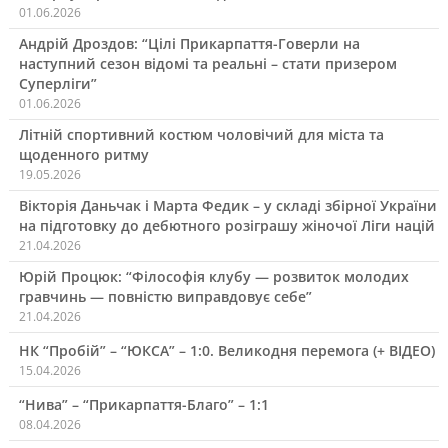
01.06.2026
Андрій Дроздов: “Цілі Прикарпаття-Говерли на
наступний сезон відомі та реальні – стати призером
Суперліги”
01.06.2026
Літній спортивний костюм чоловічий для міста та
щоденного ритму
19.05.2026
Вікторія Даньчак і Марта Федик – у складі збірної України
на підготовку до дебютного розіграшу жіночої Ліги націй
21.04.2026
Юрій Процюк: “Філософія клубу — розвиток молодих
гравчинь — повністю виправдовує себе”
21.04.2026
НК “Пробій” – “ЮКСА” – 1:0. Великодня перемога (+ ВІДЕО)
15.04.2026
“Нива” – “Прикарпаття-Благо” – 1:1
08.04.2026