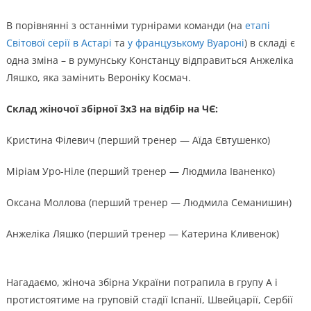
В порівнянні з останніми турнірами команди (на
етапі
Світової серії в Астарі
та
у французькому Вуароні
) в складі є
одна зміна – в румунську Констанцу відправиться Анжеліка
Ляшко, яка замінить Вероніку Космач.
Склад жіночої збірної 3х3 на відбір на ЧЄ:
Кристина Філевич (перший тренер — Аїда Євтушенко)
Міріам Уро-Ніле (перший тренер — Людмила Іваненко)
Оксана Моллова (перший тренер — Людмила Семанишин)
Анжеліка Ляшко (перший тренер — Катерина Кливенок)
Нагадаємо, жіноча збірна України потрапила в групу А і
протистоятиме на груповій стадії Іспанії, Швейцарії, Сербії