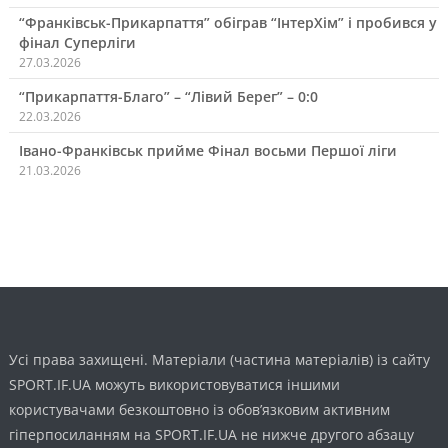
“Франківськ-Прикарпаття” обіграв “ІнтерХім” і пробився у
фінал Суперліги
27.03.2026
“Прикарпаття-Благо” – “Лівий Берег” – 0:0
22.03.2026
Івано-Франківськ прийме Фінал восьми Першої ліги
21.03.2026
Усі права захищені. Матеріали (частина матеріалів) із сайту
SPORT.IF.UA можуть використовуватися іншими
користувачами безкоштовно із обов’язковим активним
гіперпосиланням на SPORT.IF.UA не нижче другого абзацу