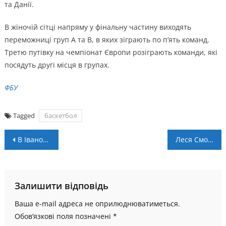
та Данії.
В жіночій сітці напряму у фінальну частину виходять
переможниці груп А та В, в яких зіграють по п’ять команд.
Третю путівку на чемпіонат Європи розіграють команди, які
посядуть другі місця в групах.
ФБУ
Tagged
баскетбол
Навігація
В Івано-Франківську провели Кубок пам’яті Героїв НГУ з мініфутболу
Леся Смолінг змінила команду в Польщі
записів
Залишити відповідь
Ваша e-mail адреса не оприлюднюватиметься.
Обов’язкові поля позначені
*