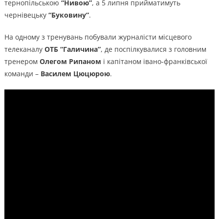
тернопільською
“Нивою”
, а 5 липня прийматимуть
чернівецьку
“Буковину”
.
На одному з тренувань побували журналісти місцевого
телеканалу
ОТБ “Галичина”
, де поспілкувалися з головним
тренером
Олегом Рипаном
і капітаном івано-франківської
команди –
Василем Цюцюрою
.