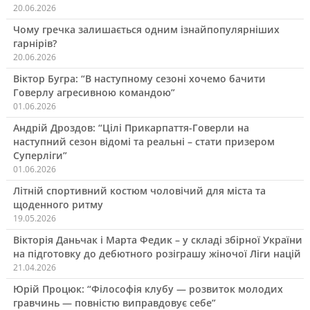
20.06.2026
Чому гречка залишається одним ізнайпопулярніших
гарнірів?
20.06.2026
Віктор Бугра: “В наступному сезоні хочемо бачити
Говерлу агресивною командою”
01.06.2026
Андрій Дроздов: “Цілі Прикарпаття-Говерли на
наступний сезон відомі та реальні – стати призером
Суперліги”
01.06.2026
Літній спортивний костюм чоловічий для міста та
щоденного ритму
19.05.2026
Вікторія Даньчак і Марта Федик – у складі збірної України
на підготовку до дебютного розіграшу жіночої Ліги націй
21.04.2026
Юрій Процюк: “Філософія клубу — розвиток молодих
гравчинь — повністю виправдовує себе”