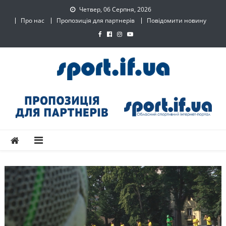
Skip
Четвер, 06 Серпня, 2026
to
Про нас
Пропозиція для партнерів
Повідомити новину
content
SPORT.IF.UA – Обласний
Обласний спортивний інтернет-портал
спортивний інтернет-
портал