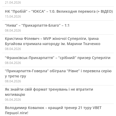
21.04.2026
НК “Пробій” – “ЮКСА” – 1:0. Великодня перемога (+ ВІДЕО)
15.04.2026
“Нива” – “Прикарпаття-Благо” – 1:1
08.04.2026
Кристина Філевич – MVP жіночої Суперліги, Ірина
Бугайова отримала нагороду ім. Марини Ткаченко
08.04.2026
“Франківськ-Прикарпаття” – “срібний” призер Суперліги
08.04.2026
“Прикарпаття-Говерла” обіграла “Рівне” і перевела серію
у третю гру
08.04.2026
Як знайти свій формат тренувань і не втратити
мотивацію
06.04.2026
Володимир Ковалюк – кращий тренер 21 туру VBET
Першої ліги!