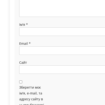
Ім'я
*
Email
*
Сайт
Зберегти моє
ім'я, e-mail, та
адресу сайту в
цьому браузері