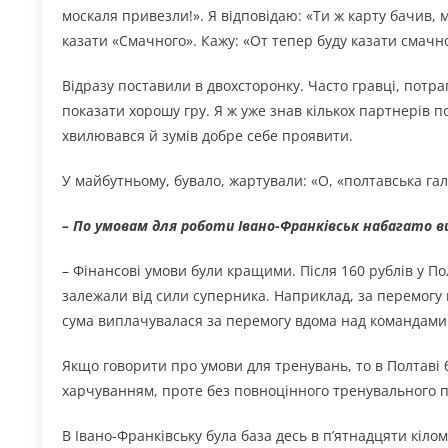
москаля привезли!». Я відповідаю: «Ти ж карту бачив, м
казати «Смачного». Кажу: «От тепер буду казати смачн
Відразу поставили в двохсторонку. Часто гравці, пот
показати хорошу гру. Я ж уже знав кількох партнерів 
хвилювався й зумів добре себе проявити.
У майбутньому, бувало, жартували: «О, «полтавська гал
– По умовам для роботи Івано-Франківськ набагато 
– Фінансові умови були кращими. Після 160 рублів у По
залежали від сили суперника. Наприклад, за перемогу 
сума виплачувалася за перемогу вдома над командами з
Якщо говорити про умови для тренувань, то в Полтаві
харчуванням, проте без повноцінного тренувального п
В Івано-Франківську була база десь в п’ятнадцяти кіло