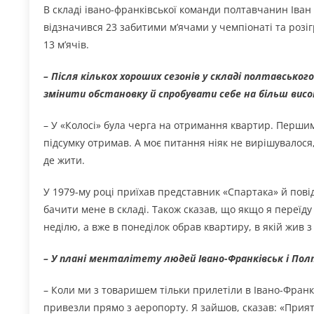
В складі івано-франківської команди полтавчанин Іван І
відзначився 23 забитими м’ячами у чемпіонаті та роз
13 м’ячів.
– Після кількох хороших сезонів у складі полтавсько
змінити обстановку й спробувати себе на більш висок
– У «Колосі» була черга на отримання квартир. Першим
підсумку отримав. А моє питання ніяк не вирішувалося, 
де жити.
У 1979-му році приїхав представник «Спартака» й пов
бачити мене в складі. Також сказав, що якщо я переїду 
неділю, а вже в понеділок обрав квартиру, в якій жив з
– У плані менталітету людей Івано-Франківськ і Пол
– Коли ми з товаришем тільки прилетіли в Івано-Франк
привезли прямо з аеропорту. Я зайшов, сказав: «Прият