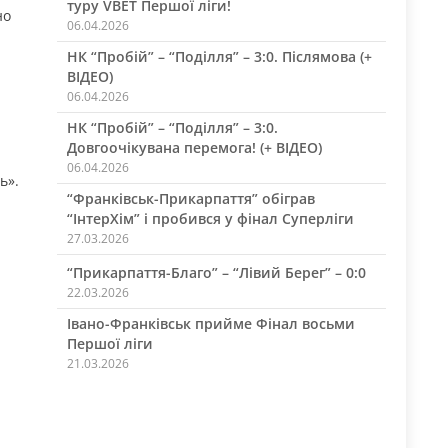
туру VBET Першої ліги!
но
06.04.2026
НК “Пробій” – “Поділля” – 3:0. Післямова (+
ВІДЕО)
06.04.2026
НК “Пробій” – “Поділля” – 3:0.
Довгоочікувана перемога! (+ ВІДЕО)
06.04.2026
ь».
“Франківськ-Прикарпаття” обіграв
“ІнтерХім” і пробився у фінал Суперліги
27.03.2026
“Прикарпаття-Благо” – “Лівий Берег” – 0:0
22.03.2026
Івано-Франківськ прийме Фінал восьми
Першої ліги
21.03.2026