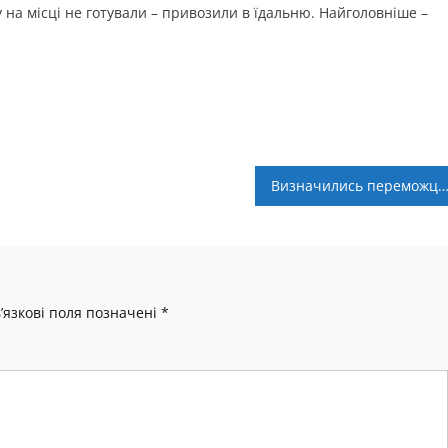
 на місці не готували – привозили в їдальню. Найголовніше –
Визначились переможці першого етапу чемпіонату України 3х3 U
’язкові поля позначені
*