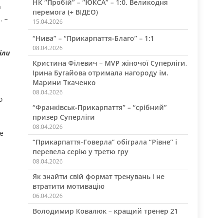
НК “Пробій” – “ЮКСА” – 1:0. Великодня
а
перемога (+ ВІДЕО)
. –
15.04.2026
“Нива” – “Прикарпаття-Благо” – 1:1
08.04.2026
іли
Кристина Філевич – MVP жіночої Суперліги,
Ірина Бугайова отримала нагороду ім.
Марини Ткаченко
08.04.2026
о
“Франківськ-Прикарпаття” – “срібний”
призер Суперліги
08.04.2026
е
“Прикарпаття-Говерла” обіграла “Рівне” і
перевела серію у третю гру
08.04.2026
Як знайти свій формат тренувань і не
втратити мотивацію
06.04.2026
Володимир Ковалюк – кращий тренер 21