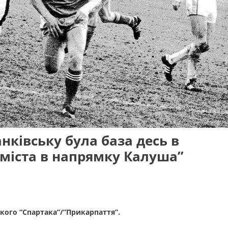
анківську була база десь в
 міста в напрямку Калуша”
кого “Спартака”/”Прикарпаття”.