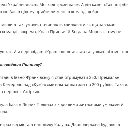
ежі України знаєш. Москалі трохи далі». А він каже: «Так потріб
ого». Але в цілому прийняли мене в команді добре.
рапивши в такі умови, починають хвилюватися, що заважає
по команді, зокрема, Колю Пристая й Богдана Мороза, тому не
ушка». А я відповідав: «Краще «полтавська галушка», ніж москал
випереджав Полтаву?
лтаві в Івано-Франківську я став отримувати 250. Преміальні
в Кемерово над «Кузбасом» нам заплатили по 200 рублів. Така ж
 першої «п’ятірки».
 була база в Лісних Полянах з хорошими житловими умовами й
оля.
метрах від міста в напрямку Калуша. Двоповерхова будівля, в