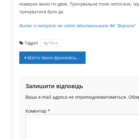
номерах жили по двоє. Тренувальне поле непогане, їжу
тренуватися було де.
Витяг із інтерв’ю на сайті вболівальників ФК “Ворскла”
Tagged
футбол
Навігація
Матчі івано-франківського етапу чемпіонату України 3х3 відбудуться на двох локаціях
записів
Залишити відповідь
Ваша e-mail адреса не оприлюднюватиметься.
Обов
Коментар
*