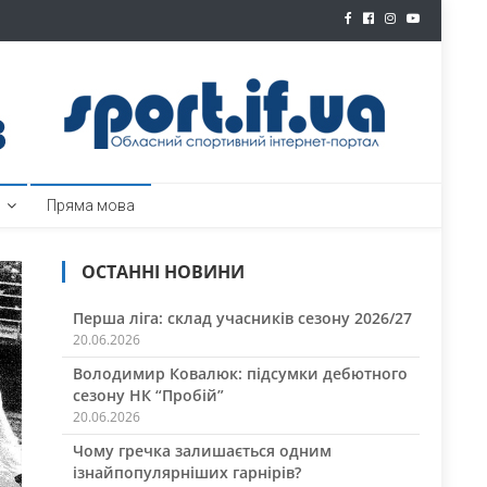
ртал
Пряма мова
ОСТАННІ НОВИНИ
Перша ліга: склад учасників сезону 2026/27
20.06.2026
Володимир Ковалюк: підсумки дебютного
сезону НК “Пробій”
20.06.2026
Чому гречка залишається одним
ізнайпопулярніших гарнірів?