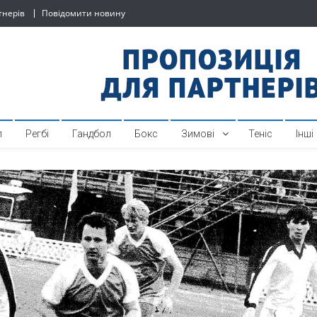
тнерів
Повідомити новину
й спортивний інтернет-по
л
Регбі
Гандбол
Бокс
Зимові
Теніс
Інші