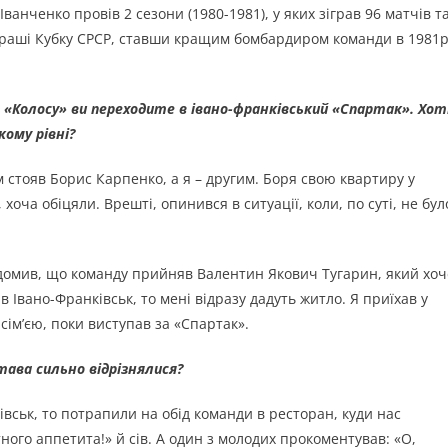
ванченко провів 2 сезони (1980-1981), у яких зіграв 96 матчів т
іграші Кубку СРСР, ставши кращим бомбардиром команди в 1981р
го «Колосу» ви переходите в івано-франківський «Спартак». Хот
ому рівні?
 стояв Борис Карпенко, а я – другим. Боря свою квартиру у
хоча обіцяли. Врешті, опинився в ситуації, коли, по суті, не бул
ідомив, що команду прийняв Валентин Якович Тугарин, який хоч
в Івано-Франківськ, то мені відразу дадуть житло. Я приїхав у
 сім’єю, поки виступав за «Спартак».
тава сильно відрізнялися?
івськ, то потрапили на обід команди в ресторан, куди нас
ного аппетита!» й сів. А один з молодих прокоментував: «О,