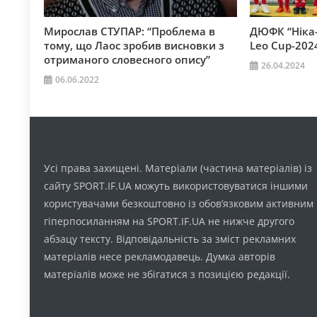
Мирослав СТУПАР: “Проблема в
ДЮФК “Ніка-
тому, що Лаос зробив висновки з
Leo Cup-202
отриманого словесного опису”
26.04.2024
06.06.2022
Усі права захищені. Матеріали (частина матеріалів) із
сайту SPORT.IF.UA можуть використовуватися іншими
користувачами безкоштовно із обов’язковим активним
гіперпосиланням на SPORT.IF.UA не нижче другого
абзацу тексту. Відповідальність за зміст рекламних
матеріалів несе рекламодавець. Думка авторів
матеріалів може не збігатися з позицією редакції.