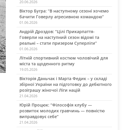
20.06.2026
Віктор Бугра: “В наступному сезоні хочемо
бачити Говерлу агресивною командою”
01.06.2026
Андрій Дроздов: “Цілі Прикарпаття-
Говерли на наступний сезон відомі та
реальні – стати призером Суперліги”
01.06.2026
Літній спортивний костюм чоловічий для
міста та щоденного ритму
19.05.2026
Вікторія Даньчак і Марта Федик – у складі
збірної України на підготовку до дебютного
розіграшу жіночої Ліги націй
21.04.2026
Юрій Процюк: “Філософія клубу —
розвиток молодих гравчинь — повністю
виправдовує себе”
21.04.2026