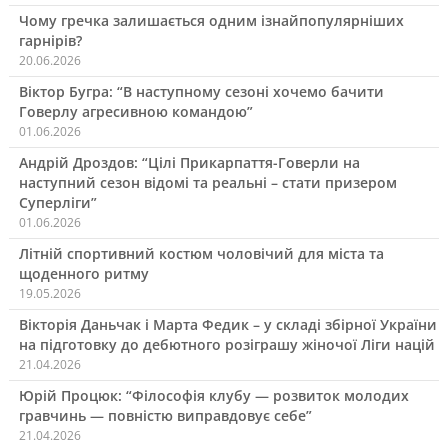
Чому гречка залишається одним ізнайпопулярніших
гарнірів?
20.06.2026
Віктор Бугра: “В наступному сезоні хочемо бачити
Говерлу агресивною командою”
01.06.2026
Андрій Дроздов: “Цілі Прикарпаття-Говерли на
наступний сезон відомі та реальні – стати призером
Суперліги”
01.06.2026
Літній спортивний костюм чоловічий для міста та
щоденного ритму
19.05.2026
Вікторія Даньчак і Марта Федик – у складі збірної України
на підготовку до дебютного розіграшу жіночої Ліги націй
21.04.2026
Юрій Процюк: “Філософія клубу — розвиток молодих
гравчинь — повністю виправдовує себе”
21.04.2026