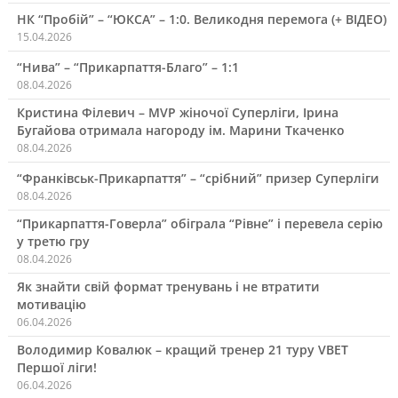
НК “Пробій” – “ЮКСА” – 1:0. Великодня перемога (+ ВІДЕО)
15.04.2026
“Нива” – “Прикарпаття-Благо” – 1:1
08.04.2026
Кристина Філевич – MVP жіночої Суперліги, Ірина
Бугайова отримала нагороду ім. Марини Ткаченко
08.04.2026
“Франківськ-Прикарпаття” – “срібний” призер Суперліги
08.04.2026
“Прикарпаття-Говерла” обіграла “Рівне” і перевела серію
у третю гру
08.04.2026
Як знайти свій формат тренувань і не втратити
мотивацію
06.04.2026
Володимир Ковалюк – кращий тренер 21 туру VBET
Першої ліги!
06.04.2026