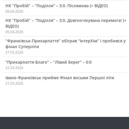
НК “Пробій” – “Поділля” – 3:0. Післямова (+ ВІДЕО)
06.04.2026
НК “Пробій” – “Поділля” – 3:0. Довгоочікувана перемога! (+
ВІДЕО)
06.04.2026
“Франківськ-Прикарпаття” обіграв “ІнтерХім” і пробився у
фінал Суперліги
27.03.2026
“Прикарпаття-Благо” – “Лівий Берег” – 0:0
22.03.2026
Івано-Франківськ прийме Фінал восьми Першої ліги
21.03.2026