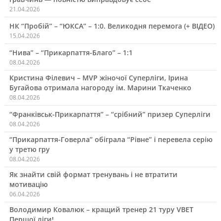
21.04.2026
НК “Пробій” – “ЮКСА” – 1:0. Великодня перемога (+ ВІДЕО)
15.04.2026
“Нива” – “Прикарпаття-Благо” – 1:1
08.04.2026
Кристина Філевич – MVP жіночої Суперліги, Ірина
Бугайова отримала нагороду ім. Марини Ткаченко
08.04.2026
“Франківськ-Прикарпаття” – “срібний” призер Суперліги
08.04.2026
“Прикарпаття-Говерла” обіграла “Рівне” і перевела серію
у третю гру
08.04.2026
Як знайти свій формат тренувань і не втратити
мотивацію
06.04.2026
Володимир Ковалюк – кращий тренер 21 туру VBET
Першої ліги!