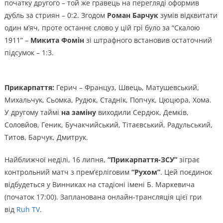
початку другого – той же гравець на перегляді оформив
дубль за стриян – 0:2. Згодом
Роман Барчук
зумів відквитати
один м’яч, проте останнє слово у цій грі було за “Скалою
1911” –
Микита Фомін
зі штрафного встановив остаточний
підсумок – 1:3.
Прикарпаття:
Герич – Француз, Швець, Матушевський,
Михальчук, Сьомка, Рудюк, Стаднік, Попчук, Цюцюра, Хома.
У другому таймі
на заміну
виходили Сердюк, Демків,
Соловйов, Геник, Бучакчийський, Тітаєвський, Радульський,
Титов, Барчук, Дмитрук.
Найближчої неділі, 16 липня,
“Прикарпаття-ЗСУ”
зіграє
контрольний матч з прем’єрліговим
“Рухом”
. Цей поєдинок
відбудеться у Винниках на стадіоні імені Б. Маркевича
(початок 17:00). Запланована онлайн-трансляція цієї гри
від
Ruh TV
.