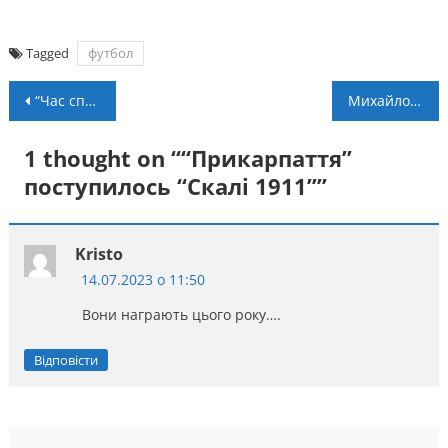
Tagged
футбол
Навігація
“Час спорту”: випуск програми від 11 липня
Михайло Мельник: “Думав, що чоловіки переможуть, а дівчата будуть у фіналі”
записів
1 thought on “
“Прикарпаття”
поступилось “Скалі 1911”
”
Kristo
14.07.2023 о 11:50
Вони награють цього року….
Відповісти