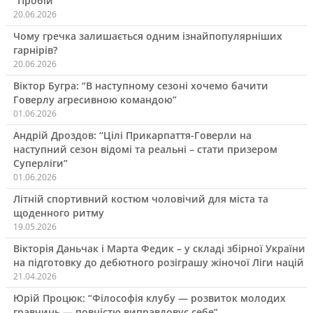
“Пробій”
20.06.2026
Чому гречка залишається одним ізнайпопулярніших
гарнірів?
20.06.2026
Віктор Бугра: “В наступному сезоні хочемо бачити
Говерлу агресивною командою”
01.06.2026
Андрій Дроздов: “Цілі Прикарпаття-Говерли на
наступний сезон відомі та реальні – стати призером
Суперліги”
01.06.2026
Літній спортивний костюм чоловічий для міста та
щоденного ритму
19.05.2026
Вікторія Даньчак і Марта Федик – у складі збірної України
на підготовку до дебютного розіграшу жіночої Ліги націй
21.04.2026
Юрій Процюк: “Філософія клубу — розвиток молодих
гравчинь — повністю виправдовує себе”