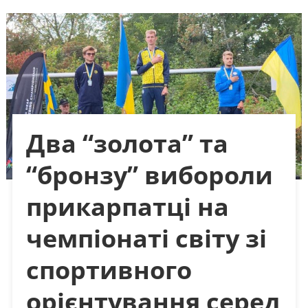
Два “золота” та
“бронзу” вибороли
прикарпатці на
чемпіонаті світу зі
спортивного
орієнтування серед