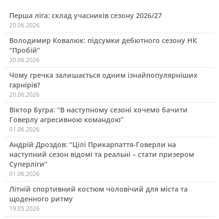
записами
Перша ліга: склад учасників сезону 2026/27
20.06.2026
Володимир Ковалюк: підсумки дебютного сезону НК
“Пробій”
20.06.2026
Чому гречка залишається одним ізнайпопулярніших
гарнірів?
20.06.2026
Віктор Бугра: “В наступному сезоні хочемо бачити
Говерлу агресивною командою”
01.06.2026
Андрій Дроздов: “Цілі Прикарпаття-Говерли на
наступний сезон відомі та реальні – стати призером
Суперліги”
01.06.2026
Літній спортивний костюм чоловічий для міста та
щоденного ритму
19.05.2026