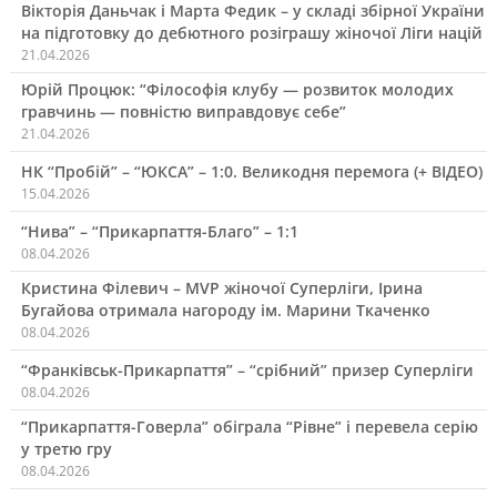
Вікторія Даньчак і Марта Федик – у складі збірної України
на підготовку до дебютного розіграшу жіночої Ліги націй
21.04.2026
Юрій Процюк: “Філософія клубу — розвиток молодих
гравчинь — повністю виправдовує себе”
21.04.2026
НК “Пробій” – “ЮКСА” – 1:0. Великодня перемога (+ ВІДЕО)
15.04.2026
“Нива” – “Прикарпаття-Благо” – 1:1
08.04.2026
Кристина Філевич – MVP жіночої Суперліги, Ірина
Бугайова отримала нагороду ім. Марини Ткаченко
08.04.2026
“Франківськ-Прикарпаття” – “срібний” призер Суперліги
08.04.2026
“Прикарпаття-Говерла” обіграла “Рівне” і перевела серію
у третю гру
08.04.2026