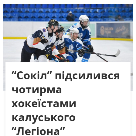
“Сокіл” підсилився
чотирма
хокеїстами
калуського
“Легіона”