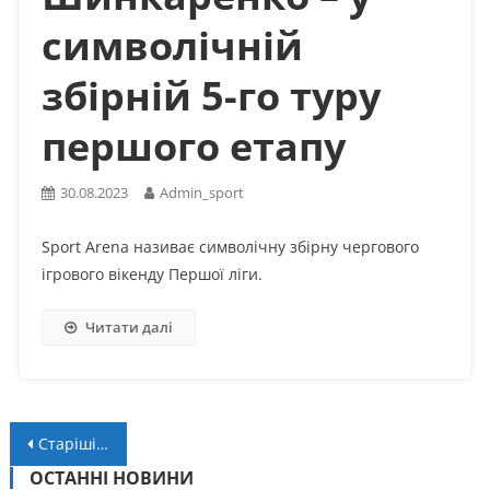
символічній
збірній 5-го туру
першого етапу
30.08.2023
Admin_sport
Sport Arena називає символічну збірну чергового
ігрового вікенду Першої ліги.
Читати далі
Навігація
Старіші записи
за
ОСТАННІ НОВИНИ