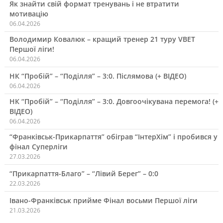
Як знайти свій формат тренувань і не втратити
мотивацію
06.04.2026
Володимир Ковалюк – кращий тренер 21 туру VBET
Першої ліги!
06.04.2026
НК “Пробій” – “Поділля” – 3:0. Післямова (+ ВІДЕО)
06.04.2026
НК “Пробій” – “Поділля” – 3:0. Довгоочікувана перемога! (+
ВІДЕО)
06.04.2026
“Франківськ-Прикарпаття” обіграв “ІнтерХім” і пробився у
фінал Суперліги
27.03.2026
“Прикарпаття-Благо” – “Лівий Берег” – 0:0
22.03.2026
Івано-Франківськ прийме Фінал восьми Першої ліги
21.03.2026