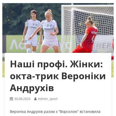
Наші профі. Жінки:
окта-трик Вероніки
Андрухів
30.08.2023
Admin_sport
Вероніка Андрухів разом з “Ворсклою” встановила