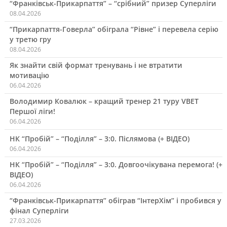
“Франківськ-Прикарпаття” – “срібний” призер Суперліги
08.04.2026
“Прикарпаття-Говерла” обіграла “Рівне” і перевела серію
у третю гру
08.04.2026
Як знайти свій формат тренувань і не втратити
мотивацію
06.04.2026
Володимир Ковалюк – кращий тренер 21 туру VBET
Першої ліги!
06.04.2026
НК “Пробій” – “Поділля” – 3:0. Післямова (+ ВІДЕО)
06.04.2026
НК “Пробій” – “Поділля” – 3:0. Довгоочікувана перемога! (+
ВІДЕО)
06.04.2026
“Франківськ-Прикарпаття” обіграв “ІнтерХім” і пробився у
фінал Суперліги
27.03.2026