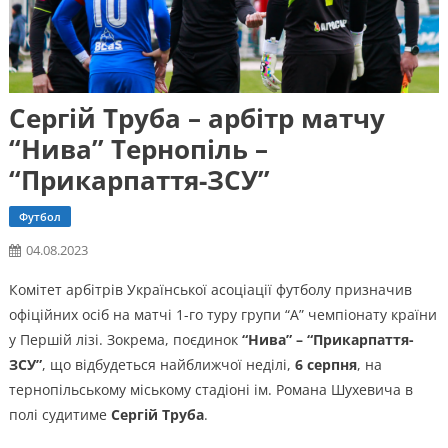
Сергій Труба – арбітр матчу
“Нива” Тернопіль –
“Прикарпаття-ЗСУ”
Футбол
04.08.2023
Комітет арбітрів Української асоціації футболу призначив
офіційних осіб на матчі 1-го туру групи “А” чемпіонату країни
у Першій лізі. Зокрема, поєдинок
“Нива” – “Прикарпаття-
ЗСУ”
, що відбудеться найближчої неділі,
6 серпня
, на
тернопільському міському стадіоні ім. Романа Шухевича в
полі судитиме
Сергій Труба
.