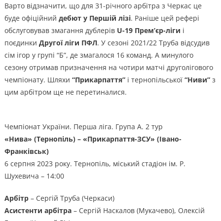
Варто відзначити, що для 31-річного арбітра з Черкас це
буде офіційний
дебют у Першій лізі
. Раніше цей рефері
обслуговував змагання дублерів
U-19 Прем’єр-ліги
і
поєдинки
Другої ліги ПФЛ
. У сезоні 2021/22 Труба відсудив
сім ігор у групі “Б”, де змагалося 16 команд. А минулого
сезону отримав призначення на чотири матчі друголігового
чемпіонату. Шляхи
“Прикарпаття”
і тернопільської
“Ниви”
з
цим арбітром ще не перетиналися.
Чемпіонат України. Перша ліга. Група А. 2 тур
«Нива» (Тернопіль) – «Прикарпаття-ЗСУ» (Івано-
Франківськ)
6 серпня 2023 року. Тернопіль, міський стадіон ім. Р.
Шухевича – 14:00
Арбітр
– Сергій Труба (Черкаси)
Асистенти арбітра
– Сергій Наскалов (Мукачево), Олексій