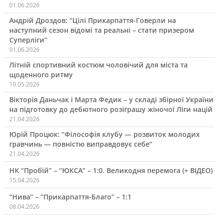
01.06.2026
Андрій Дроздов: “Цілі Прикарпаття-Говерли на
наступний сезон відомі та реальні – стати призером
Суперліги”
01.06.2026
Літній спортивний костюм чоловічий для міста та
щоденного ритму
19.05.2026
Вікторія Даньчак і Марта Федик – у складі збірної України
на підготовку до дебютного розіграшу жіночої Ліги націй
21.04.2026
Юрій Процюк: “Філософія клубу — розвиток молодих
гравчинь — повністю виправдовує себе”
21.04.2026
НК “Пробій” – “ЮКСА” – 1:0. Великодня перемога (+ ВІДЕО)
15.04.2026
“Нива” – “Прикарпаття-Благо” – 1:1
08.04.2026