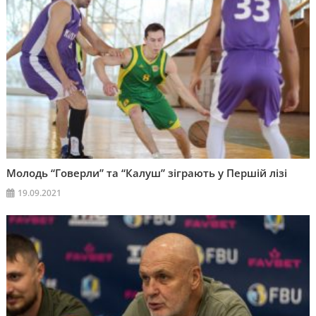
Молодь “Говерли” та “Калуш” зіграють у Першій лізі
19.09.2021