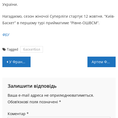
України.
Нагадаємо, сезон жіночої Суперліги стартує 12 жовтня. “Київ-
Баскет” в першому турі прийматиме “Рівне-ОШВСМ”.
ФБУ
Tagged
баскетбол
Навігація
У Франківську відбулась благодійна естафета “Біжу для ЗСУ”
Артем Фаренюк – в символічній п’ятірці 5-го туру Екстраліги
записів
Залишити відповідь
Ваша e-mail адреса не оприлюднюватиметься.
Обов’язкові поля позначені
*
Коментар
*