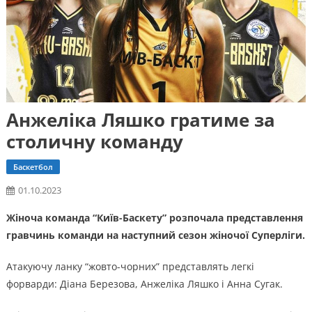
Анжеліка Ляшко гратиме за
столичну команду
Баскетбол
01.10.2023
Жіноча команда “Київ-Баскету” розпочала представлення
гравчинь команди на наступний сезон жіночої Суперліги.
Атакуючу ланку “жовто-чорних” представлять легкі
форварди: Діана Березова, Анжеліка Ляшко і Анна Сугак.