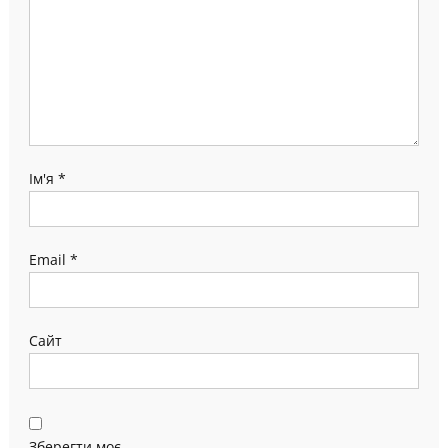
Ім'я
*
Email
*
Сайт
Зберегти моє