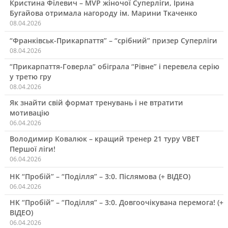
Кристина Філевич – MVP жіночої Суперліги, Ірина
Бугайова отримала нагороду ім. Марини Ткаченко
08.04.2026
“Франківськ-Прикарпаття” – “срібний” призер Суперліги
08.04.2026
“Прикарпаття-Говерла” обіграла “Рівне” і перевела серію
у третю гру
08.04.2026
Як знайти свій формат тренувань і не втратити
мотивацію
06.04.2026
Володимир Ковалюк – кращий тренер 21 туру VBET
Першої ліги!
06.04.2026
НК “Пробій” – “Поділля” – 3:0. Післямова (+ ВІДЕО)
06.04.2026
НК “Пробій” – “Поділля” – 3:0. Довгоочікувана перемога! (+
ВІДЕО)
06.04.2026