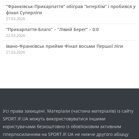
“Франківськ-Прикарпаття” обіграв “ІнтерХім” і пробився у
фінал Суперліги
27.03.2026
“Прикарпаття-Благо” – “Лівий Берег” – 0:0
22.03.2026
Івано-Франківськ прийме Фінал восьми Першої ліги
21.03.2026
Усі права захищені. Матеріали (частина матеріалів) із сайту
SPORT.IF.UA можуть використовуватися іншими
користувачами безкоштовно із обов’язковим активним
гіперпосиланням на SPORT.IF.UA не нижче другого абзацу