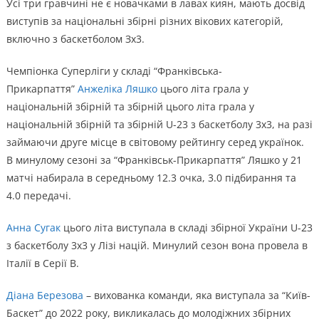
Усі три гравчині не є новачками в лавах киян, мають досвід
виступів за національні збірні різних вікових категорій,
включно з баскетболом Зх3.
Чемпіонка Суперліги у складі “Франківська-
Прикарпаття”
Анжеліка Ляшко
цього літа грала у
національній збірній та збірній цього літа грала у
національній збірній та збірній U-23 з баскетболу 3х3, на разі
займаючи друге місце в світовому рейтингу серед українок.
В минулому сезоні за “Франківськ-Прикарпаття” Ляшко у 21
матчі набирала в середньому 12.3 очка, 3.0 підбирання та
4.0 передачі.
Анна Сугак
цього літа виступала в складі збірної України U-23
з баскетболу 3х3 у Лізі націй. Минулий сезон вона провела в
Італії в Серії В.
Діана Березова
– вихованка команди, яка виступала за “Київ-
Баскет” до 2022 року, викликалась до молодіжних збірних