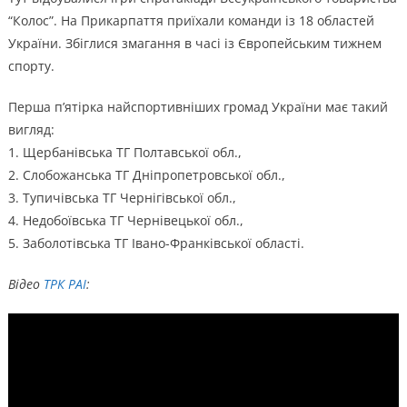
“Колос”. На Прикарпаття приїхали команди із 18 областей
України. Збіглися змагання в часі із Європейським тижнем
спорту.
Перша п’ятірка найспортивніших громад України має такий
вигляд:
1. Щербанівська ТГ Полтавської обл.,
2. Слобожанська ТГ Дніпропетровської обл.,
3. Тупичівська ТГ Чернігівської обл.,
4. Недобоївська ТГ Чернівецької обл.,
5. Заболотівська ТГ Івано-Франківської області.
Відео
ТРК РАІ
: