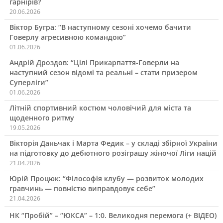
гарнірів?
20.06.2026
Віктор Бугра: “В наступному сезоні хочемо бачити
Говерлу агресивною командою”
01.06.2026
Андрій Дроздов: “Цілі Прикарпаття-Говерли на
наступний сезон відомі та реальні – стати призером
Суперліги”
01.06.2026
Літній спортивний костюм чоловічий для міста та
щоденного ритму
19.05.2026
Вікторія Даньчак і Марта Федик – у складі збірної України
на підготовку до дебютного розіграшу жіночої Ліги націй
21.04.2026
Юрій Процюк: “Філософія клубу — розвиток молодих
гравчинь — повністю виправдовує себе”
21.04.2026
НК “Пробій” – “ЮКСА” – 1:0. Великодня перемога (+ ВІДЕО)