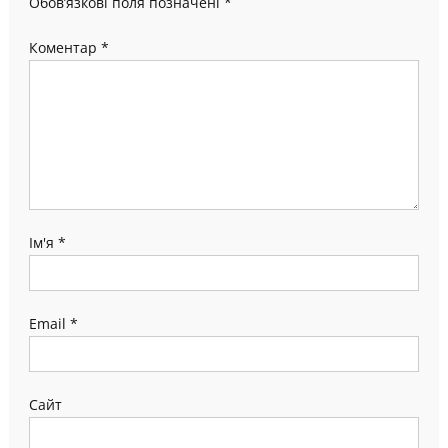
Обов’язкові поля позначені
*
Коментар
*
Ім'я
*
Email
*
Сайт