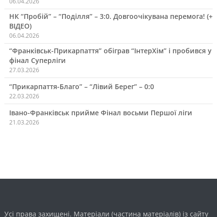
06.04.2026
НК “Пробій” – “Поділля” – 3:0. Довгоочікувана перемога! (+
ВІДЕО)
06.04.2026
“Франківськ-Прикарпаття” обіграв “ІнтерХім” і пробився у
фінал Суперліги
27.03.2026
“Прикарпаття-Благо” – “Лівий Берег” – 0:0
22.03.2026
Івано-Франківськ прийме Фінал восьми Першої ліги
21.03.2026
Усі права захищені. Матеріали (частина матеріалів) із сайту