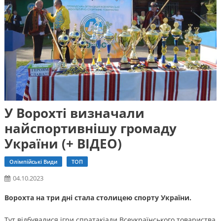
У Ворохті визначали
найспортивнішу громаду
України (+ ВІДЕО)
Олімпійські Види
ТОП
04.10.2023
Ворохта на три дні стала столицею спорту України.
Тут відбувалися ігри спратакіади Всеукраїнського товариства