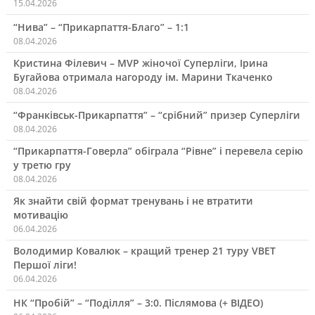
15.04.2026
“Нива” – “Прикарпаття-Благо” – 1:1
08.04.2026
Кристина Філевич – MVP жіночої Суперліги, Ірина
Бугайова отримала нагороду ім. Марини Ткаченко
08.04.2026
“Франківськ-Прикарпаття” – “срібний” призер Суперліги
08.04.2026
“Прикарпаття-Говерла” обіграла “Рівне” і перевела серію
у третю гру
08.04.2026
Як знайти свій формат тренувань і не втратити
мотивацію
06.04.2026
Володимир Ковалюк – кращий тренер 21 туру VBET
Першої ліги!
06.04.2026
НК “Пробій” – “Поділля” – 3:0. Післямова (+ ВІДЕО)