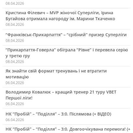
08.04.2026
Кристина Філевич – MVP жіночої Суперліги, Ірина
Бугайова отримала нагороду ім. Марини Ткаченко
08.04.2026
“Франківськ-Прикарпаття” – “срібний” призер Суперліги
08.04.2026
“Прикарпаття-Говерла” обіграла “Рівне” і перевела серію
у третю гру
08.04.2026
Як знайти свій формат тренувань і не втратити
мотивацію
06.04.2026
Володимир Ковалюк – кращий тренер 21 туру VBET
Першої ліги!
06.04.2026
НК “Пробій” – “Поділля” – 3:0. Післямова (+ ВІДЕО)
06.04.2026
НК “Пробій” – “Поділля” – 3:0. Довгоочікувана перемога! (+