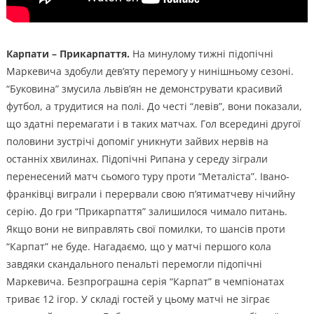
Карпати – Прикарпаття.
На минулому тижні підопічні
Маркевича здобули дев’яту перемогу у нинішньому сезоні.
“Буковина” змусила львів’ян не демонструвати красивий
футбол, а трудитися на полі. До честі “левів”, вони показали,
що здатні перемагати і в таких матчах. Гол всередині другої
половини зустрічі допоміг уникнути зайвих нервів на
останніх хвилинах. Підопічні Рипана у середу зіграли
перенесений матч сьомого туру проти “Металіста”. Івано-
франківці виграли і перервали свою п’ятиматчеву нічийну
серію. До гри “Прикарпаття” залишилося чимало питань.
Якщо вони не виправлять свої помилки, то шансів проти
“Карпат” не буде. Нагадаємо, що у матчі першого кола
завдяки скандального пенальті перемогли підопічні
Маркевича. Безпрограшна серія “Карпат” в чемпіонатах
триває 12 ігор. У складі гостей у цьому матчі не зіграє