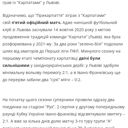
грав із “Карпатами” у Львові.
Відзначимо, що “Прикарпаття” зіграє з “Карпатами”
свій
п’ятий офіційний матч.
Адже нинішній футбольний
клуб зі Львова заснували 14 жовтня 2020 року з метою
продовження традицій команди “Карпати” (Львів), яка була
розформована у 2021-му. За два роки “зелено-білі” подолали
шлях від аматорів до Першої ліги ПФЛ. Минулого сезону на
першому етапі чемпіонату карпатівці
двічі були
сильнішими
у західноукраїнських дербі: у Львові здобули
мінімальну вольову перемогу 2:1, а в Івано-Франківську ще
до перерви забили два “сухі” м’ячі – 0:2.
На початку цього сезони суперники провели одразу два
поєдинки на стадіоні “Рух”. 2 серпня у другому попередньому
раунді Кубку України івано-франківці відсвяткували звитягу –
2:1. А вже за кілька днів долю матчу 3-го туру групи “А”