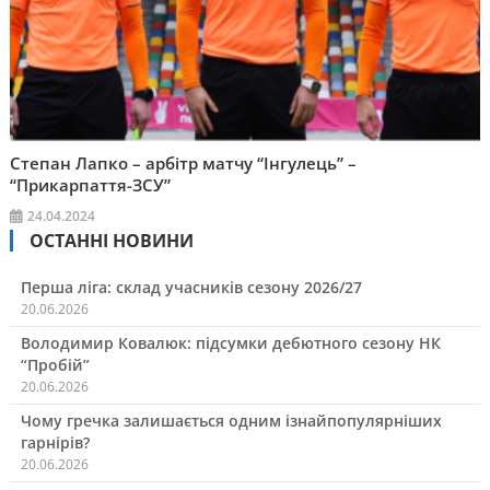
Степан Лапко – арбітр матчу “Інгулець” –
“Прикарпаття-ЗСУ”
24.04.2024
ОСТАННІ НОВИНИ
Перша ліга: склад учасників сезону 2026/27
20.06.2026
Володимир Ковалюк: підсумки дебютного сезону НК
“Пробій”
20.06.2026
Чому гречка залишається одним ізнайпопулярніших
гарнірів?
20.06.2026