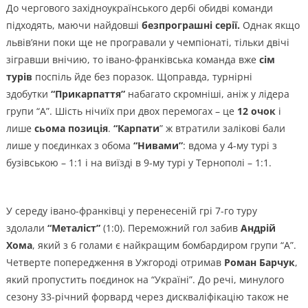
До чергового західноукраїнського дербі обидві команди
підходять, маючи найдовші
безпрограшні серії.
Однак якщо
львів’яни поки ще не програвали у чемпіонаті, тільки двічі
зігравши внічию, то івано-франківська команда вже
сім
турів
поспіль йде без поразок. Щоправда, турнірні
здобутки
“Прикарпаття”
набагато скромніші, аніж у лідера
групи “А”. Шість нічиїх при двох перемогах – це
12 очок
і
лише
сьома позиція
.
“Карпати
” ж втратили залікові бали
лише у поєдинках з обома
“Нивами”
: вдома у 4-му турі з
бузівською – 1:1 і на виїзді в 9-му турі у Тернополі – 1:1.
У середу івано-франківці у перенесеній грі 7-го туру
здолали
“Металіст”
(1:0). Переможний гол забив
Андрій
Хома
, який з 6 голами є найкращим бомбардиром групи “А”.
Четверте попередження в Ужгороді отримав
Роман Барчук
,
який пропустить поєдинок на “Україні”. До речі, минулого
сезону 33-річний форвард через дискваліфікацію також не