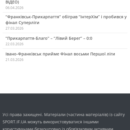
ВІДЕО)
06.04.2026
“Франківськ-Прикарпаття” обіграв “ІнтерХім” і пробився у
фінал Суперліги
27.03.2026
“Прикарпаття-Благо” – “Лівий Берег” – 0:0
22.03.2026
Івано-Франківськ прийме Фінал восьми Першої ліги
21.03.2026
Усі права захищені. Матеріали (частина матеріалів) із сайту
SPORT.IF.UA можуть використовуватися іншими
користувачами безкоштовно із обов’язковим активним