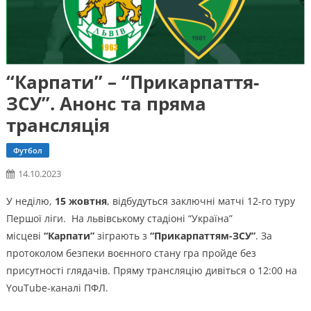
“Карпати” – “Прикарпаття-
ЗСУ”. Анонс та пряма
трансляція
Футбол
14.10.2023
У неділю,
15 жовтня
, відбудуться заключні матчі 12-го туру
Першої ліги. На львівському стадіоні “Україна”
місцеві
“Карпати”
зіграють з
“Прикарпаттям-ЗСУ”
. За
протоколом безпеки воєнного стану гра пройде без
присутності глядачів. Пряму трансляцію дивіться о 12:00 на
YouTube-каналі ПФЛ.