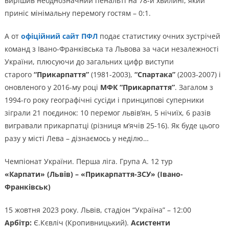
вирішив неоднозначний пенальті на 78-й хвилині, який
приніс мінімальну перемогу гостям – 0:1.
А от
офіційний сайт ПФЛ
подає статистику очних зустрічей
команд з Івано-Франківська та Львова за часи незалежності
України, плюсуючи до загальних цифр виступи
старого
“Прикарпаття”
(1981-2003),
“Спартака”
(2003-2007) і
оновленого у 2016-му році
МФК “Прикарпаття”
. Загалом з
1994-го року географічні сусіди і принципові суперники
зіграли 21 поєдинок: 10 перемог львів’ян, 5 нічиїх, 6 разів
вигравали прикарпатці (різниця м’ячів 25-16). Як буде цього
разу у місті Лева – дізнаємось у неділю…
Чемпіонат України. Перша ліга. Група А. 12 тур
«Карпати» (Львів) – «Прикарпаття-ЗСУ» (Івано-
Франківськ)
15 жовтня 2023 року. Львів, стадіон “Україна” – 12:00
Арбітр:
Є.Кєвліч (Кропивницький).
Асистенти