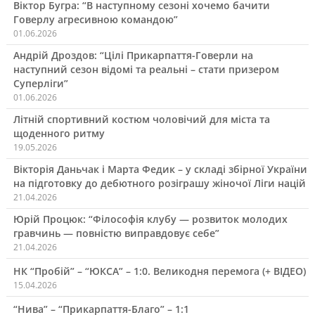
Віктор Бугра: “В наступному сезоні хочемо бачити
Говерлу агресивною командою”
01.06.2026
Андрій Дроздов: “Цілі Прикарпаття-Говерли на
наступний сезон відомі та реальні – стати призером
Суперліги”
01.06.2026
Літній спортивний костюм чоловічий для міста та
щоденного ритму
19.05.2026
Вікторія Даньчак і Марта Федик – у складі збірної України
на підготовку до дебютного розіграшу жіночої Ліги націй
21.04.2026
Юрій Процюк: “Філософія клубу — розвиток молодих
гравчинь — повністю виправдовує себе”
21.04.2026
НК “Пробій” – “ЮКСА” – 1:0. Великодня перемога (+ ВІДЕО)
15.04.2026
“Нива” – “Прикарпаття-Благо” – 1:1