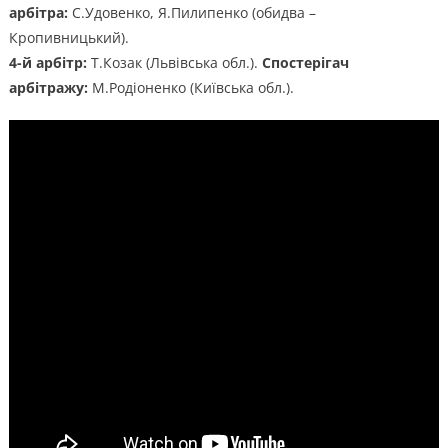
арбітра:
С.Удовенко, Я.Пилипенко (обидва –
Кропивницький).
4-й арбітр:
Т.Козак (Львівська обл.).
Спостерігач
арбітражу:
М.Родіоненко (Київська обл.).