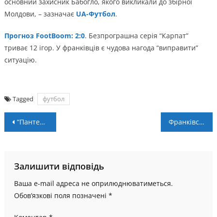
основний захисник Бабогло, якого викликали до збірної
Молдови, – зазначає
UA-Футбол
.
Прогноз FootBoom: 2:0
. Безпрограшна серія “Карпат”
триває 12 ігор. У франківців є чудова нагода “виправити”
ситуацію.
Tagged
футбол
Навігація
“Пантери” стартують перемогою
Франківські баскетболістки вдруге перемогли киянок
записів
Залишити відповідь
Ваша e-mail адреса не оприлюднюватиметься.
Обов’язкові поля позначені
*