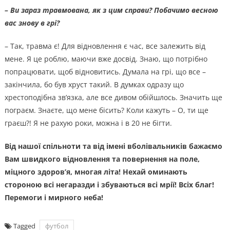
– Ви зараз травмована, як з цим справи? Побачимо весною
вас знову в грі?
– Так, травма є! Для відновлення є час, все залежить від
мене. Я це роблю, маючи вже досвід. Знаю, що потрібно
попрацювати, щоб відновитись. Думала на грі, що все –
закінчила, бо був хруст такий. В думках одразу що
хрестоподібна зв’язка, але все дивом обійшлось. Значить ще
пограєм. Знаєте, що мене бісить? Коли кажуть – О, ти ще
граєш?! Я не рахую роки, можна і в 20 не бігти.
Від нашої спільноти та від імені вболівальників бажаємо
Вам швидкого відновлення та повернення на поле,
міцного здоров’я, многая літа! Нехай оминають
стороною всі негаразди і збуваються всі мрії! Всіх благ!
Перемоги і мирного неба!
Tagged
футбол