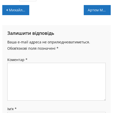
Навігація
Михайло Басараб вдруге визнаний кращим тренером туру у Другій лізі
Артем Михайлюк – арбітр матчу “Прикарпаття-ЗСУ” – “Металіст”
записів
Залишити відповідь
Ваша e-mail адреса не оприлюднюватиметься.
Обов’язкові поля позначені
*
Коментар
*
Ім'я
*