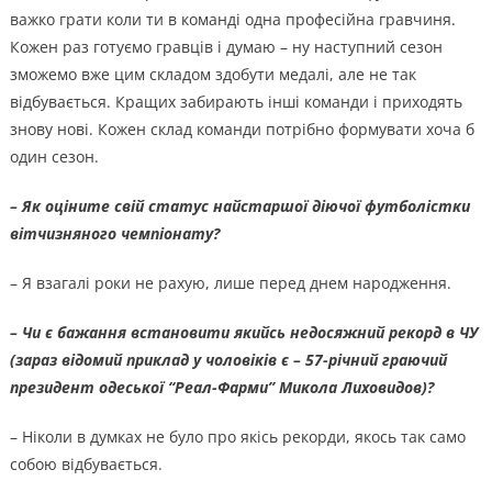
важко грати коли ти в команді одна професійна гравчиня.
Кожен раз готуємо гравців і думаю – ну наступний сезон
зможемо вже цим складом здобути медалі, але не так
відбувається. Кращих забирають інші команди і приходять
знову нові. Кожен склад команди потрібно формувати хоча б
один сезон.
– Як оціните свій статус найстаршої діючої футболістки
вітчизняного чемпіонату?
– Я взагалі роки не рахую, лише перед днем народження.
– Чи є бажання встановити якийсь недосяжний рекорд в ЧУ
(зараз відомий приклад у чоловіків є – 57-річний граючий
президент одеської “Реал-Фарми” Микола Лиховидов)?
– Ніколи в думках не було про якісь рекорди, якось так само
собою відбувається.