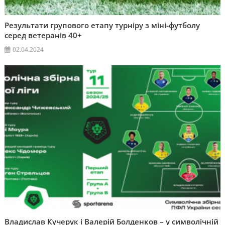
Результати групового етапу турніру з міні-футболу
серед ветеранів 40+
02.04.2024
Владислав Кучерук і Валерій Болденков – у символічній