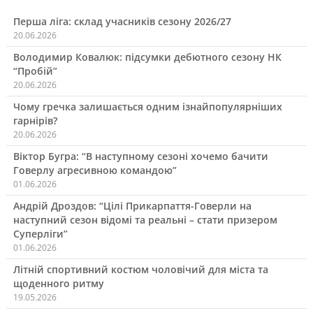
Перша ліга: склад учасників сезону 2026/27
20.06.2026
Володимир Ковалюк: підсумки дебютного сезону НК
“Пробій”
20.06.2026
Чому гречка залишається одним ізнайпопулярніших
гарнірів?
20.06.2026
Віктор Бугра: “В наступному сезоні хочемо бачити
Говерлу агресивною командою”
01.06.2026
Андрій Дроздов: “Цілі Прикарпаття-Говерли на
наступний сезон відомі та реальні – стати призером
Суперліги”
01.06.2026
Літній спортивний костюм чоловічий для міста та
щоденного ритму
19.05.2026