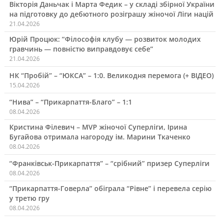
Вікторія Даньчак і Марта Федик – у складі збірної України
на підготовку до дебютного розіграшу жіночої Ліги націй
21.04.2026
Юрій Процюк: “Філософія клубу — розвиток молодих
гравчинь — повністю виправдовує себе”
21.04.2026
НК “Пробій” – “ЮКСА” – 1:0. Великодня перемога (+ ВІДЕО)
15.04.2026
“Нива” – “Прикарпаття-Благо” – 1:1
08.04.2026
Кристина Філевич – MVP жіночої Суперліги, Ірина
Бугайова отримала нагороду ім. Марини Ткаченко
08.04.2026
“Франківськ-Прикарпаття” – “срібний” призер Суперліги
08.04.2026
“Прикарпаття-Говерла” обіграла “Рівне” і перевела серію
у третю гру
08.04.2026