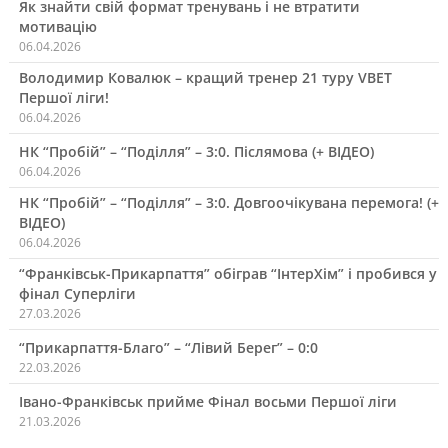
Як знайти свій формат тренувань і не втратити
мотивацію
06.04.2026
Володимир Ковалюк – кращий тренер 21 туру VBET
Першої ліги!
06.04.2026
НК “Пробій” – “Поділля” – 3:0. Післямова (+ ВІДЕО)
06.04.2026
НК “Пробій” – “Поділля” – 3:0. Довгоочікувана перемога! (+
ВІДЕО)
06.04.2026
“Франківськ-Прикарпаття” обіграв “ІнтерХім” і пробився у
фінал Суперліги
27.03.2026
“Прикарпаття-Благо” – “Лівий Берег” – 0:0
22.03.2026
Івано-Франківськ прийме Фінал восьми Першої ліги
21.03.2026