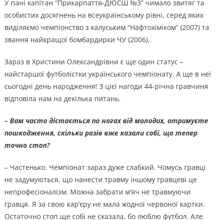
У пані капітан “Прикарпаття-ДЮСШ №3” чимало звитяг та
особистих досягнень на всеукраїнському рівні, серед яких
виділяємо чемпіонство з калуським “Нафтохіміком” (2007) та
звання найкращої бомбардирки ЧУ (2006).
Зараз в Христини Олександрівни є ще один статус –
найстаршої футболістки українського чемпіонату. А ще в неї
сьогодні день народження! З цієї нагоди 44-річна гравчиня
відповіла нам на декілька питань.
– Вам часто дістається по ногах від молодих, отримуєте
пошкодження, скільки разів вже казали собі, що тепер
точно стоп?
– Частенько. Чемпіонат зараз дуже слабкий. Чомусь гравці
не задумуються, що нанести травму іншому гравцеві це
непрофесіоналізм. Можна забрати м’яч не травмуючи
гравця. Я за свою кар’єру не мала жодної червоної картки.
Остаточно стоп ще собі не сказала, бо люблю футбол. Але