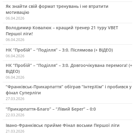
Як знайти свій формат тренувань і не втратити
мотивацію
06.04.2026
Володимир Ковалюк – кращий тренер 21 туру VBET
Першої ліги!
06.04.2026
НК “Пробій” – “Поділля” – 3:0. Післямова (+ ВІДЕО)
06.04.2026
НК “Пробій” – “Поділля” – 3:0. Довгоочікувана перемога! (+
ВІДЕО)
06.04.2026
“Франківськ-Прикарпаття” обіграв “ІнтерХім” і пробився у
фінал Суперліги
27.03.2026
“Прикарпаття-Благо” – “Лівий Берег” – 0:0
22.03.2026
Івано-Франківськ прийме Фінал восьми Першої ліги
21.03.2026