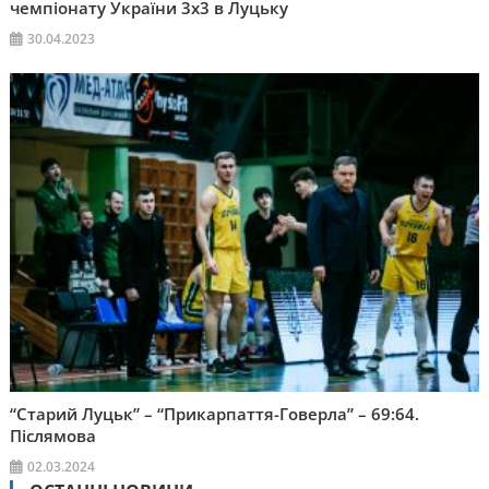
чемпіонату України 3х3 в Луцьку
30.04.2023
“Старий Луцьк” – “Прикарпаття-Говерла” – 69:64.
Післямова
02.03.2024