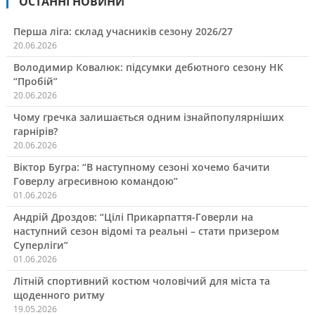
ОСТАННІ НОВИНИ
Перша ліга: склад учасників сезону 2026/27
20.06.2026
Володимир Ковалюк: підсумки дебютного сезону НК
“Пробій”
20.06.2026
Чому гречка залишається одним ізнайпопулярніших
гарнірів?
20.06.2026
Віктор Бугра: “В наступному сезоні хочемо бачити
Говерлу агресивною командою”
01.06.2026
Андрій Дроздов: “Цілі Прикарпаття-Говерли на
наступний сезон відомі та реальні – стати призером
Суперліги”
01.06.2026
Літній спортивний костюм чоловічий для міста та
щоденного ритму
19.05.2026