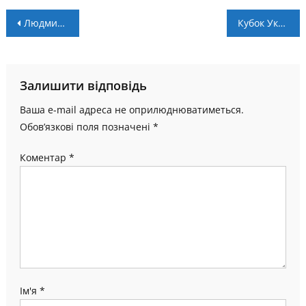
Навігація
Людмила Лузан – в топ-100 лідерів України у 2023 році
Кубок України. “Майфон” – “Фурнітура-Експрес 24”. LIVE
записів
Залишити відповідь
Ваша e-mail адреса не оприлюднюватиметься.
Обов’язкові поля позначені
*
Коментар
*
Ім'я
*