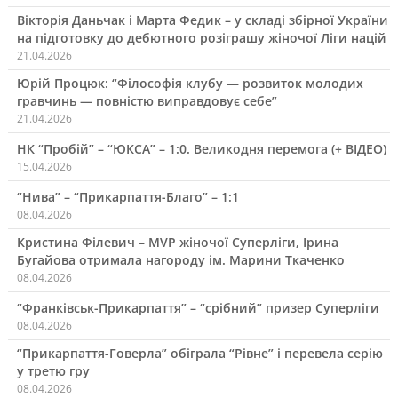
Вікторія Даньчак і Марта Федик – у складі збірної України
на підготовку до дебютного розіграшу жіночої Ліги націй
21.04.2026
Юрій Процюк: “Філософія клубу — розвиток молодих
гравчинь — повністю виправдовує себе”
21.04.2026
НК “Пробій” – “ЮКСА” – 1:0. Великодня перемога (+ ВІДЕО)
15.04.2026
“Нива” – “Прикарпаття-Благо” – 1:1
08.04.2026
Кристина Філевич – MVP жіночої Суперліги, Ірина
Бугайова отримала нагороду ім. Марини Ткаченко
08.04.2026
“Франківськ-Прикарпаття” – “срібний” призер Суперліги
08.04.2026
“Прикарпаття-Говерла” обіграла “Рівне” і перевела серію
у третю гру
08.04.2026